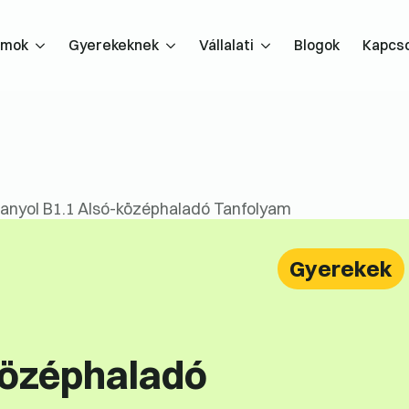
amok
Gyerekeknek
Vállalati
Blogok
Kapcso
anyol B1.1 Alsó-középhaladó Tanfolyam
Gyerekek
középhaladó