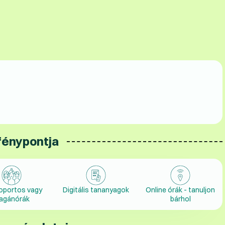
fénypontja
oportos vagy
Digitális tananyagok
Online órák - tanuljon
agánórák
bárhol