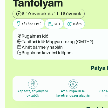
Tanfolyam
6-10 évesek és 11-16 évesek
Középszintű
B1.1
16
óra
Rugalmas idő
Tanítási idő: Magyarország (GMT+2)
A hét bármely napján
Rugalmas kezdési időpont
Pálya 
Képzett, anyanyelvi
Az európai KER-
Kiscs
oktatók
keretrendszer alapján
m