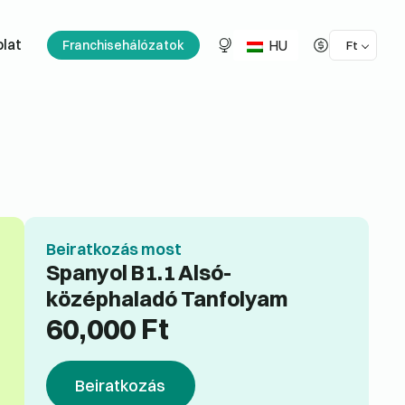
HU
lat
Franchisehálózatok
Ft
Beiratkozás most
Spanyol B1.1 Alsó-
középhaladó Tanfolyam
60,000
Ft
Beiratkozás