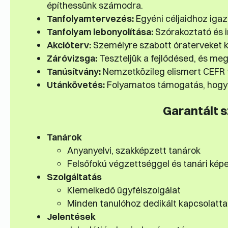
építhessünk számodra.
Tanfolyamtervezés:
Egyéni céljaidhoz igazí
Tanfolyam lebonyolítása:
Szórakoztató és in
Akcióterv:
Személyre szabott óraterveket k
Záróvizsga:
Teszteljük a fejlődésed, és meg
Tanúsítvány:
Nemzetközileg elismert CEFR 
Utánkövetés:
Folyamatos támogatás, hogy 
Garantált 
Tanárok
Anyanyelvi, szakképzett tanárok
Felsőfokú végzettséggel és tanári kép
Szolgáltatás
Kiemelkedő ügyfélszolgálat
Minden tanulóhoz dedikált kapcsolatta
Jelentések