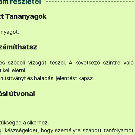
am részletei
tt Tananyagok
anyagot.
zámíthatsz
s szóbeli vizsgát teszel. A következő szintre való
ell elérni.
núsítványt és haladási jelentést kapsz.
ási útvonal
zükséged a sikerhez.
gi készségeidet, hogy személyre szabott tanfolyamot