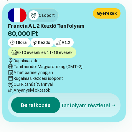
Gyerekek
Csoport
Francia A1.2 Kezdő Tanfolyam
60,000
Ft
16
óra
Kezdő
A1.2
6-10 évesek és 11-16 évesek
Rugalmas idő
Tanítási idő: Magyarország (GMT+2)
A hét bármely napján
Rugalmas kezdési időpont
CEFR tanúsítvánnyal
Anyanyelvi oktatók
Beiratkozás
Tanfolyam részletei