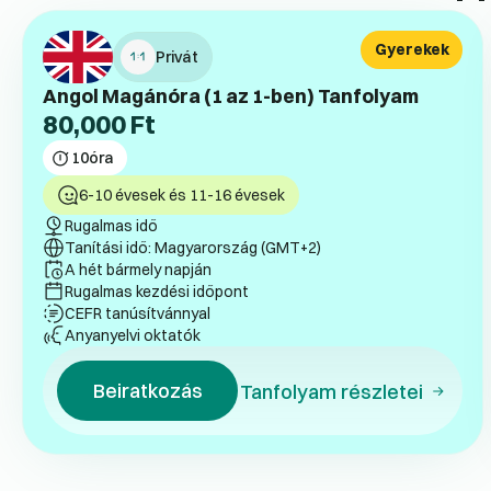
Gyerekek
Privát
Angol Magánóra (1 az 1-ben) Tanfolyam
80,000
Ft
10
óra
6-10 évesek és 11-16 évesek
Rugalmas idő
Tanítási idő: Magyarország (GMT+2)
A hét bármely napján
Rugalmas kezdési időpont
CEFR tanúsítvánnyal
Anyanyelvi oktatók
Beiratkozás
Tanfolyam részletei