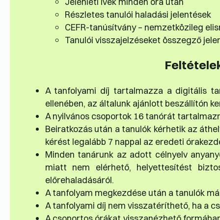
Jelenléti ívek minden óra után
Részletes tanulói haladási jelentések
CEFR-tanúsítvány – nemzetközileg eli
Tanulói visszajelzéseket összegző jele
Feltétele
A tanfolyami díj tartalmazza a digitális 
ellenében, az általunk ajánlott beszállítón ke
A nyilvános csoportok 16 tanórát tartalmaz
Beiratkozás után a tanulók kérhetik az áth
kérést legalább 7 nappal az eredeti órakezdés
Minden tanárunk az adott célnyelv anyanye
miatt nem elérhető, helyettesítést bizto
előrehaladásáról.
A tanfolyam megkezdése után a tanulók már
A tanfolyami díj nem visszatéríthető, ha a c
A csoportos órákat visszanézhető formában