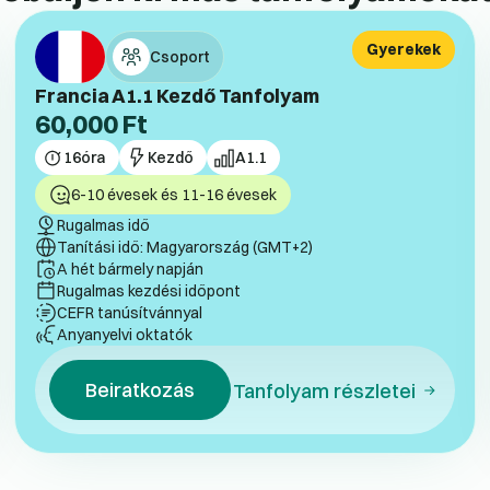
Gyerekek
Csoport
Francia A1.1 Kezdő Tanfolyam
60,000
Ft
16
óra
Kezdő
A1.1
6-10 évesek és 11-16 évesek
Rugalmas idő
Tanítási idő: Magyarország (GMT+2)
A hét bármely napján
Rugalmas kezdési időpont
CEFR tanúsítvánnyal
Anyanyelvi oktatók
Beiratkozás
Tanfolyam részletei