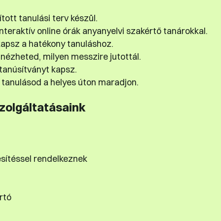
tott tanulási terv készül.
teraktív online órák anyanyelvi szakértő tanárokkal.
apsz a hatékony tanuláshoz.
nézheted, milyen messzire jutottál.
tanúsítványt kapsz.
tanulásod a helyes úton maradjon.
szolgáltatásaink
esítéssel rendelkeznek
rtó