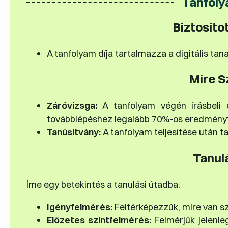
Tanfoly
Biztosíto
A tanfolyam díja tartalmazza a digitális tan
Mire S
Záróvizsga:
A tanfolyam végén írásbeli é
továbblépéshez legalább 70%-os eredményt k
Tanúsítvány:
A tanfolyam teljesítése után ta
Tanul
Íme egy betekintés a tanulási útadba:
Igényfelmérés:
Feltérképezzük, mire van s
Előzetes szintfelmérés:
Felmérjük jelenle