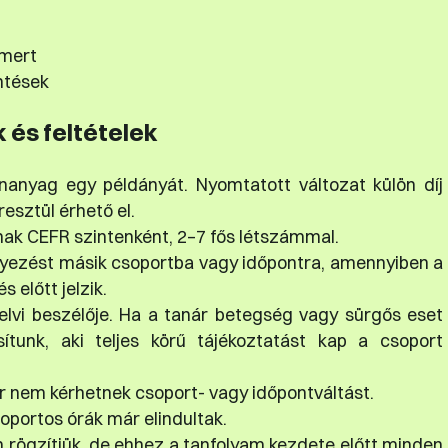
smert
ntések
k és feltételek
tananyag egy példányát. Nyomtatott változat külön díj
resztül érhető el.
nak CEFR szintenként, 2–7 fős létszámmal.
elyezést másik csoportba vagy időpontra, amennyiben a
 előtt jelzik.
lvi beszélője. Ha a tanár betegség vagy sürgős eset
sítunk, aki teljes körű tájékoztatást kap a csoport
 nem kérhetnek csoport- vagy időpontváltást.
soportos órák már elindultak.
 rögzítjük, de ehhez a tanfolyam kezdete előtt minden