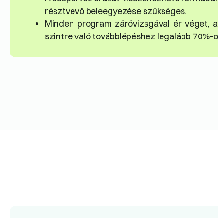
résztvevő beleegyezése szükséges.
Minden program záróvizsgával ér véget, am
szintre való továbblépéshez legalább 70%-os