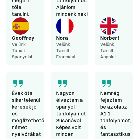
megéri
tanfolyamot.
tőle
Ajánlom
tanulni.
mindenkinek!
Geoffrey
Nora
Norbert
Velünk
Velünk
Velünk
Tanult
Tanult
Tanult
Spanyolul.
Franciául.
Angolul.
Évek óta
Nagyon
Nemrég
sikertelenül
élveztem a
fejeztem
keresek jó
spanyol
be az olasz
és
tanfolyamot
A1.1
megfizethető
Susanával.
tanfolyamot,
német
Képes volt
és
nyelvórákat
minden
fantasztikus