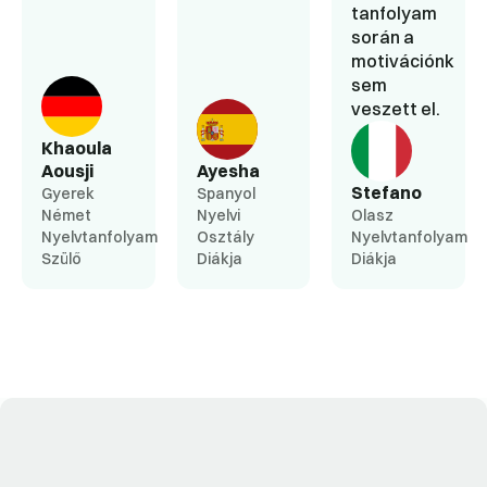
tanfolyam
során a
motivációnk
sem
veszett el.
Khaoula
Aousji
Ayesha
Stefano
Gyerek
Spanyol
Német
Nyelvi
Olasz
Nyelvtanfolyam
Osztály
Nyelvtanfolyam
Szülő
Diákja
Diákja