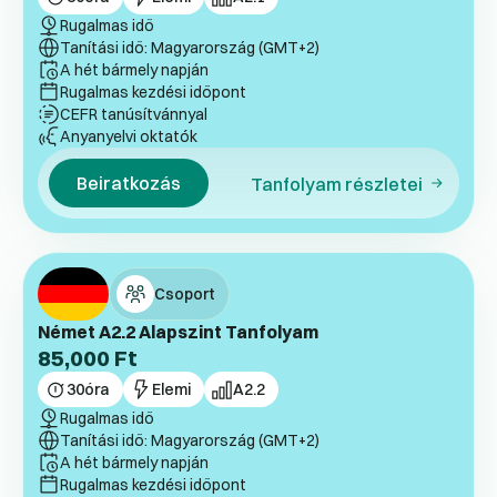
Rugalmas idő
Tanítási idő: Magyarország (GMT+2)
A hét bármely napján
Rugalmas kezdési időpont
CEFR tanúsítvánnyal
Anyanyelvi oktatók
Beiratkozás
Tanfolyam részletei
Csoport
Német A2.2 Alapszint Tanfolyam
85,000
Ft
30
óra
Elemi
A2.2
Rugalmas idő
Tanítási idő: Magyarország (GMT+2)
A hét bármely napján
Rugalmas kezdési időpont