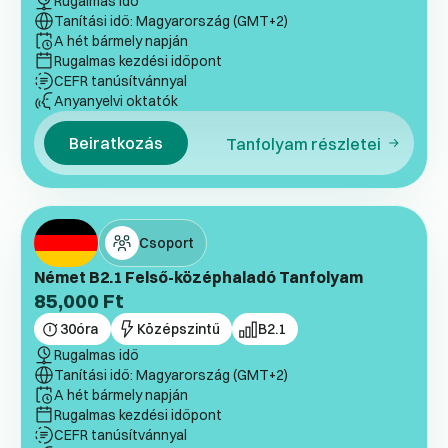
Rugalmas idő
Tanítási idő: Magyarország (GMT+2)
A hét bármely napján
Rugalmas kezdési időpont
CEFR tanúsítvánnyal
Anyanyelvi oktatók
Beiratkozás
Tanfolyam részletei
Csoport
Német B2.1 Felső-középhaladó Tanfolyam
85,000
Ft
30
óra
Középszintű
B2.1
Rugalmas idő
Tanítási idő: Magyarország (GMT+2)
A hét bármely napján
Rugalmas kezdési időpont
CEFR tanúsítvánnyal