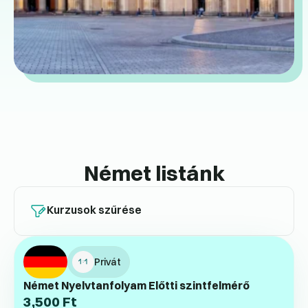
Német listánk
Kurzusok szűrése
Privát
Német Nyelvtanfolyam Előtti szintfelmérő
3,500
Ft