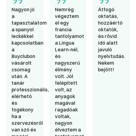
Nagyon jó
Nemrég
Átfogó
a
végeztem
oktatás,
tapasztalatom
el egy
hozzáértő
a spanyol
francia
oktatók,
leckékkel
tanfolyamot
és rövid
kapcsolatban
a Lingua
idő alatt
a
Learn-nél,
javuló
Buyclubon
és
nyelvtudás.
vásárolt
nagyszerű
Nekem
csomag
élmény
bejött!
után. A
volt. Jól
tanár
felépített
professzionális,
volt, az
elérhető
anyagok
és
magával
fogékony
ragadóak
ha a
voltak,
szervezésről
nagyon
van szó és
élveztem a