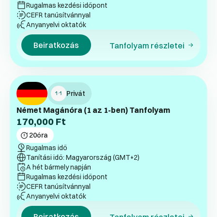
Rugalmas kezdési időpont
CEFR tanúsítvánnyal
Anyanyelvi oktatók
Beiratkozás
Tanfolyam részletei
Privát
Német Magánóra (1 az 1-ben) Tanfolyam
170,000
Ft
20
óra
Rugalmas idő
Tanítási idő: Magyarország (GMT+2)
A hét bármely napján
Rugalmas kezdési időpont
CEFR tanúsítvánnyal
Anyanyelvi oktatók
Beiratkozás
Tanfolyam részletei