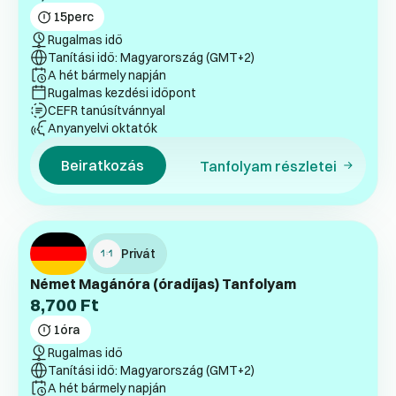
15
perc
Rugalmas idő
Tanítási idő: Magyarország (GMT+2)
A hét bármely napján
Rugalmas kezdési időpont
CEFR tanúsítvánnyal
Anyanyelvi oktatók
Beiratkozás
Tanfolyam részletei
Privát
Német Magánóra (óradíjas) Tanfolyam
8,700
Ft
1
óra
Rugalmas idő
Tanítási idő: Magyarország (GMT+2)
A hét bármely napján