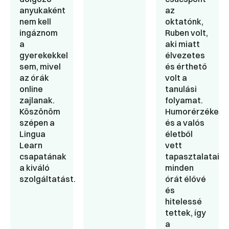
anyukaként
az
nem kell
oktatónk,
ingáznom
Ruben volt,
a
aki miatt
gyerekekkel
élvezetes
sem, mivel
és érthető
az órák
volt a
online
tanulási
zajlanak.
folyamat.
Köszönöm
Humorérzéke
szépen a
és a valós
Lingua
életből
Learn
vett
csapatának
tapasztalatai
a kiváló
minden
szolgáltatást.
órát élővé
és
hitelessé
tettek, így
a