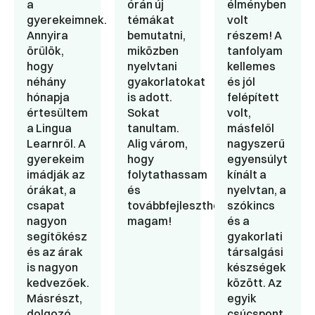
a
órán új
élményben
gyerekeimnek.
témákat
volt
Annyira
bemutatni,
részem! A
örülök,
miközben
tanfolyam
hogy
nyelvtani
kellemes
néhány
gyakorlatokat
és jól
hónapja
is adott.
felépített
értesültem
Sokat
volt,
a Lingua
tanultam.
másfelől
Learnről. A
Alig várom,
nagyszerű
gyerekeim
hogy
egyensúlyt
imádják az
folytathassam
kínált a
órákat, a
és
nyelvtan, a
csapat
továbbfejleszthessem
szókincs
nagyon
magam!
és a
segítőkész
gyakorlati
és az árak
társalgási
is nagyon
készségek
kedvezőek.
között. Az
Másrészt,
egyik
dolgozó
csúcspont