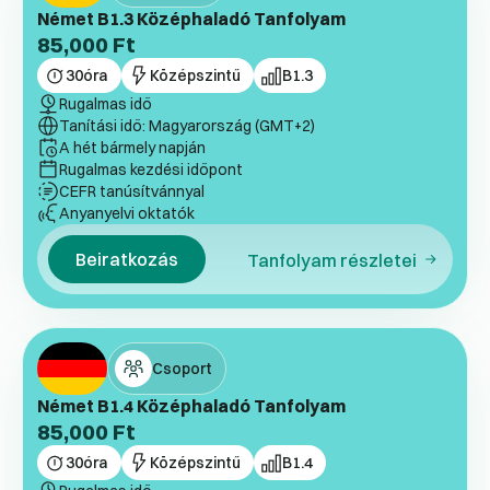
Német B1.3 Középhaladó Tanfolyam
85,000
Ft
30
óra
Középszintű
B1.3
Rugalmas idő
Tanítási idő: Magyarország (GMT+2)
A hét bármely napján
Rugalmas kezdési időpont
CEFR tanúsítvánnyal
Anyanyelvi oktatók
Beiratkozás
Tanfolyam részletei
Csoport
Német B1.4 Középhaladó Tanfolyam
85,000
Ft
30
óra
Középszintű
B1.4