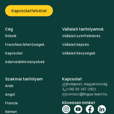
Kapcsolatfelvétel
Cég
Vállalati tanfolyamok
Rólunk
Vállalati szintfelmérés
Franchise lehetőségek
Vállalati képzés
Kapcsolat
Vállalati készségek
Adatvédelmi irányelvek
Szakmai tanfolyam
Kapcsolat
Budapest, magyarország
Arab
(+36) 30-167-2921
contact@lingua-learn.hu
Angol
Kövessen minket
Francia
Német