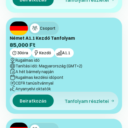
Csoport
Német A1.1 Kezdő Tanfolyam
85,000
Ft
30
óra
Kezdő
A1.1
Rugalmas idő
Tanítási idő: Magyarország (GMT+2)
A hét bármely napján
Rugalmas kezdési időpont
CEFR tanúsítvánnyal
Anyanyelvi oktatók
Beiratkozás
Tanfolyam részletei