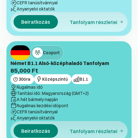
CEFR tanúsítvánnyal
Anyanyelvi oktatók
Beiratkozás
Tanfolyam részletei
Csoport
Német B1.1 Alsó-középhaladó Tanfolyam
85,000
Ft
30
óra
Középszintű
B1.1
Rugalmas idő
Tanítási idő: Magyarország (GMT+2)
A hét bármely napján
Rugalmas kezdési időpont
CEFR tanúsítvánnyal
Anyanyelvi oktatók
Beiratkozás
Tanfolyam részletei