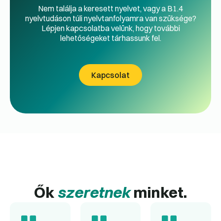
Nem találja a keresett nyelvet, vagy a B1.4
nyelvtudáson túli nyelvtanfolyamra van szüksége?
Lépjen kapcsolatba velünk, hogy további
lehetőségeket tárhassunk fel.
Kapcsolat
Ők
szeretnek
minket.