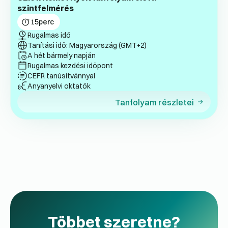
szintfelmérés
15
perc
Rugalmas idő
Tanítási idő: Magyarország (GMT+2)
A hét bármely napján
Rugalmas kezdési időpont
CEFR tanúsítvánnyal
Anyanyelvi oktatók
Tanfolyam részletei
Többet szeretne?