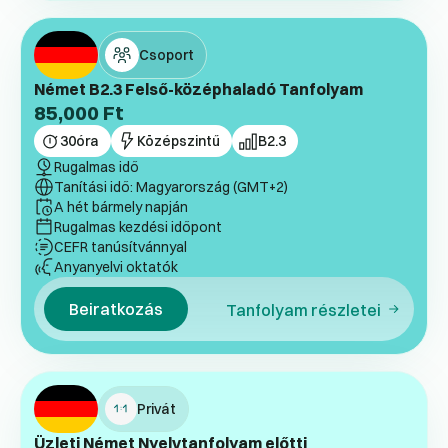
Csoport
Német B2.3 Felső-középhaladó Tanfolyam
85,000
Ft
30
óra
Középszintű
B2.3
Rugalmas idő
Tanítási idő: Magyarország (GMT+2)
A hét bármely napján
Rugalmas kezdési időpont
CEFR tanúsítvánnyal
Anyanyelvi oktatók
Beiratkozás
Tanfolyam részletei
Privát
Üzleti Német Nyelvtanfolyam előtti