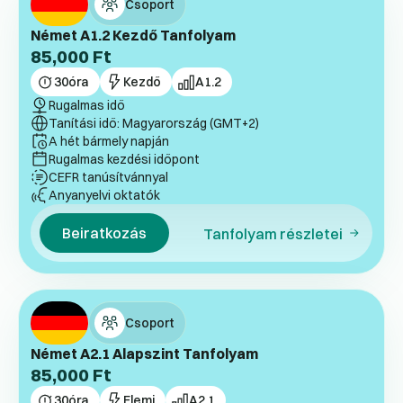
Csoport
Német A1.2 Kezdő Tanfolyam
85,000
Ft
30
óra
Kezdő
A1.2
Rugalmas idő
Tanítási idő: Magyarország (GMT+2)
A hét bármely napján
Rugalmas kezdési időpont
CEFR tanúsítvánnyal
Anyanyelvi oktatók
Beiratkozás
Tanfolyam részletei
Csoport
Német A2.1 Alapszint Tanfolyam
85,000
Ft
30
óra
Elemi
A2.1