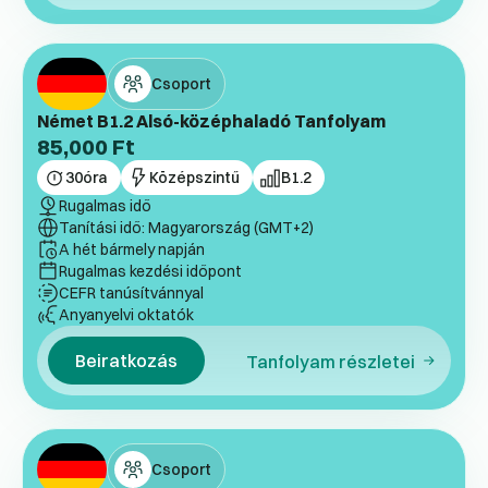
Csoport
Német B1.2 Alsó-középhaladó Tanfolyam
85,000
Ft
30
óra
Középszintű
B1.2
Rugalmas idő
Tanítási idő: Magyarország (GMT+2)
A hét bármely napján
Rugalmas kezdési időpont
CEFR tanúsítvánnyal
Anyanyelvi oktatók
Beiratkozás
Tanfolyam részletei
Csoport