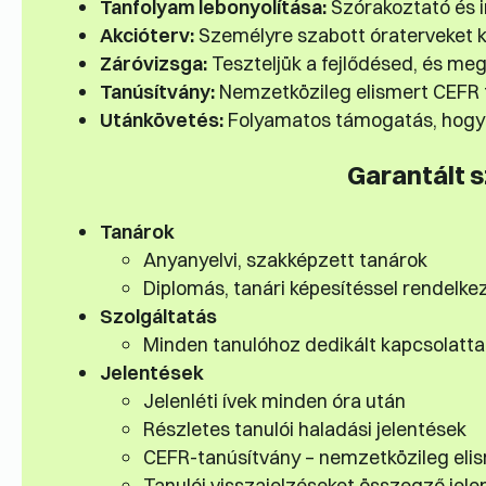
Tanfolyam lebonyolítása:
Szórakoztató és in
Akcióterv:
Személyre szabott óraterveket k
Záróvizsga:
Teszteljük a fejlődésed, és meg
Tanúsítvány:
Nemzetközileg elismert CEFR 
Utánkövetés:
Folyamatos támogatás, hogy 
Garantált 
Tanárok
Anyanyelvi, szakképzett tanárok
Diplomás, tanári képesítéssel rendelke
Szolgáltatás
Minden tanulóhoz dedikált kapcsolatta
Jelentések
Jelenléti ívek minden óra után
Részletes tanulói haladási jelentések
CEFR-tanúsítvány – nemzetközileg eli
Tanulói visszajelzéseket összegző jele