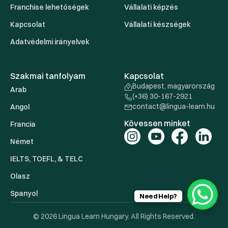
Franchise lehetőségek
Vállalati képzés
Kapcsolat
Vállalati készségek
Adatvédelmi irányelvek
Szakmai tanfolyam
Kapcsolat
Budapest, magyarország
Arab
(+36) 30-167-2921
contact@lingua-learn.hu
Angol
Kövessen minket
Francia
Német
IELTS, TOEFL, & TELC
Olasz
Spanyol
Need Help?
© 2026 Lingua Learn Hungary. All Rights Reserved.