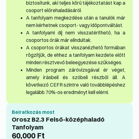
biztosítunk, aki teljes körű tájékoztatást kap a
csoport előrehaladásáról.
A tanfolyam megkezdése után a tanulók már
nem kérhetnek csoport- vagy időpontváltást.
A tanfolyami díj nem visszatéríthető, ha a
csoportos órák már elindultak.
A csoportos órákat visszanézhető formában
rögzítjük, de ehhez a tanfolyam kezdete előtt
minden résztvevő beleegyezése szükséges.
Minden program záróvizsgával ér véget,
amely írásbeli és szóbeli részből áll. A
következő CEFR szintre való továbblépéshez
legalább 70%-os eredményt kell elérni.
Beiratkozás most
Orosz B2.3 Felső-középhaladó
Tanfolyam
60,000
Ft