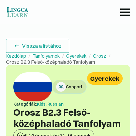
Vissza a listához
Kezdőlap
Tanfolyamok
Gyerekek
Orosz
Orosz B2.3 Felső-középhaladó Tanfolyam
Gyerekek
Csoport
Kategóriák:
Kids, Russian
Orosz B2.3 Felső-
középhaladó Tanfolyam
6-10 évesek és 11-16 évesek