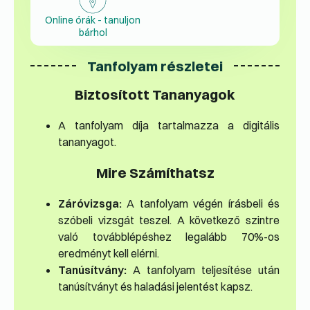
Online órák - tanuljon
bárhol
Tanfolyam részletei
Biztosított Tananyagok
A tanfolyam díja tartalmazza a digitális
tananyagot.
Mire Számíthatsz
Záróvizsga:
A tanfolyam végén írásbeli és
szóbeli vizsgát teszel. A következő szintre
való továbblépéshez legalább 70%-os
eredményt kell elérni.
Tanúsítvány:
A tanfolyam teljesítése után
tanúsítványt és haladási jelentést kapsz.