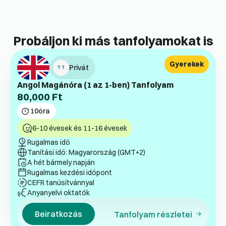
Probáljon ki más tanfolyamokat is
Gyerekek
Privát
Angol Magánóra (1 az 1-ben) Tanfolyam
80,000
Ft
10
óra
6-10 évesek és 11-16 évesek
Rugalmas idő
Tanítási idő: Magyarország (GMT+2)
A hét bármely napján
Rugalmas kezdési időpont
CEFR tanúsítvánnyal
Anyanyelvi oktatók
Beiratkozás
Tanfolyam részletei