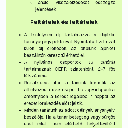
Tanulói visszajelzéseket összegző
jelentések
Feltételek és feltételek
A tanfolyami díj tartalmazza a digitális
tananyag egy példányát. Nyomtatott változat
külön díj ellenében, az általunk ajánlott
beszállítón keresztül érhető el.
A nyilvános csoportok 16 tanórát
tartalmaznak CEFR szintenként, 2–7 fős
létszámmal.
Beiratkozás után a tanulók kérhetik az
áthelyezést másik csoportba vagy időpontra,
amennyiben a kérést legalább 7 nappal az
eredeti órakezdés előtt jelzik.
Minden tanárunk az adott célnyelv anyanyelvi
beszélője. Ha a tanár betegség vagy sürgős
eset miatt nem elérhető, helyettesítést