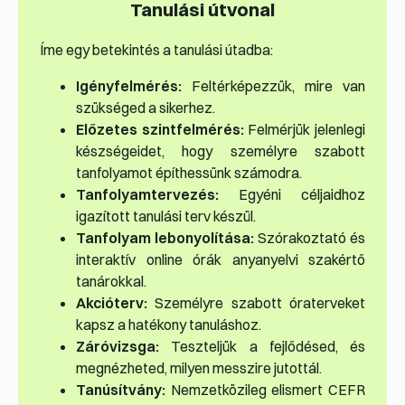
Tanulási útvonal
Íme egy betekintés a tanulási útadba:
Igényfelmérés:
Feltérképezzük, mire van
szükséged a sikerhez.
Előzetes szintfelmérés:
Felmérjük jelenlegi
készségeidet, hogy személyre szabott
tanfolyamot építhessünk számodra.
Tanfolyamtervezés:
Egyéni céljaidhoz
igazított tanulási terv készül.
Tanfolyam lebonyolítása:
Szórakoztató és
interaktív online órák anyanyelvi szakértő
tanárokkal.
Akcióterv:
Személyre szabott óraterveket
kapsz a hatékony tanuláshoz.
Záróvizsga:
Teszteljük a fejlődésed, és
megnézheted, milyen messzire jutottál.
Tanúsítvány:
Nemzetközileg elismert CEFR