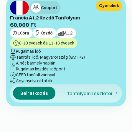
Gyerekek
Csoport
Francia A1.2 Kezdő Tanfolyam
60,000
Ft
16
óra
Kezdő
A1.2
6-10 évesek és 11-16 évesek
Rugalmas idő
Tanítási idő: Magyarország (GMT+2)
A hét bármely napján
Rugalmas kezdési időpont
CEFR tanúsítvánnyal
Anyanyelvi oktatók
Beiratkozás
Tanfolyam részletei