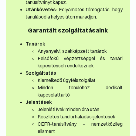
tanúsítványt kapsz.
Utánkövetés:
Folyamatos támogatás, hogy
tanulásod a helyes úton maradjon.
Garantált szolgáltatásaink
Tanárok
Anyanyelvi, szakképzett tanárok
Felsőfokú végzettséggel és tanári
képesítéssel rendelkeznek
Szolgáltatás
Kiemelkedő ügyfélszolgálat
Minden tanulóhoz dedikált
kapcsolattartó
Jelentések
Jelenléti ívek minden óra után
Részletes tanulói haladási jelentések
CEFR-tanúsítvány – nemzetközileg
elismert