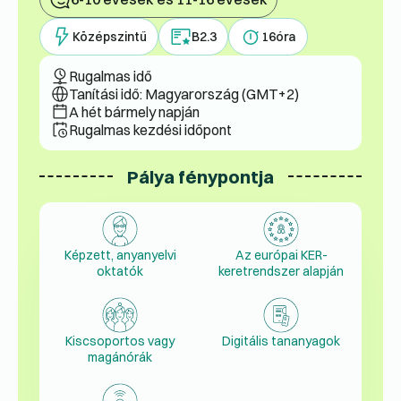
Középszintű
B2.3
16
óra
Rugalmas idő
Tanítási idő: Magyarország (GMT+2)
A hét bármely napján
Rugalmas kezdési időpont
Pálya fénypontja
Képzett, anyanyelvi
Az európai KER-
oktatók
keretrendszer alapján
Kiscsoportos vagy
Digitális tananyagok
magánórák