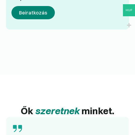
HUF
Beiratkozás
Ők
szeretnek
minket.