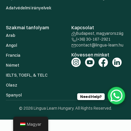
Adatvédelmi irányelvek
Szakmai tanfolyam
Kapcsolat
Budapest, magyarország
Arab
(+36) 30-167-2921
contact@lingua-learn.hu
Angol
Kövessen minket
Francia
Német
IELTS, TOEFL, & TELC
Olasz
Spanyol
Need Help?
© 2026 Lingua Learn Hungary. All Rights Reserved.
Magyar