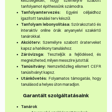
készségeidet, hogy személyre szabott
tanfolyamot építhessünk számodra.
Tanfolyamtervezés:
Egyéni céljaidhoz
igazított tanulási terv készül.
Tanfolyam lebonyolítása:
Szórakoztató és
interaktív online órák anyanyelvi szakértő
tanárokkal.
Akcióterv:
Személyre szabott óraterveket
kapsz a hatékony tanuláshoz.
Záróvizsga:
Teszteljük a fejlődésed, és
megnézheted, milyen messzire jutottál.
Tanúsítvány:
Nemzetközileg elismert CEFR
tanúsítványt kapsz.
Utánkövetés:
Folyamatos támogatás, hogy
tanulásod a helyes úton maradjon.
Garantált szolgáltatásaink
Tanárok