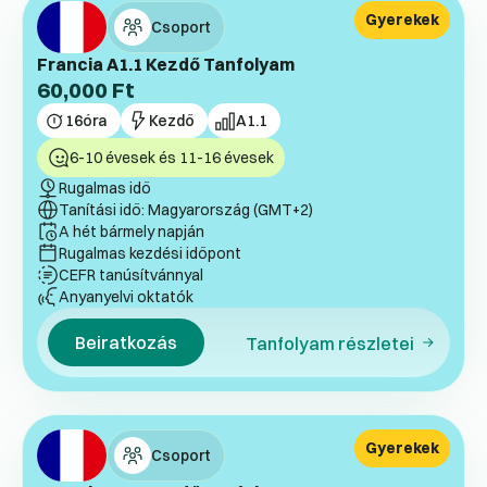
Gyerekek
Csoport
Francia A1.1 Kezdő Tanfolyam
60,000
Ft
16
óra
Kezdő
A1.1
6-10 évesek és 11-16 évesek
Rugalmas idő
Tanítási idő: Magyarország (GMT+2)
A hét bármely napján
Rugalmas kezdési időpont
CEFR tanúsítvánnyal
Anyanyelvi oktatók
Beiratkozás
Tanfolyam részletei
Gyerekek
Csoport