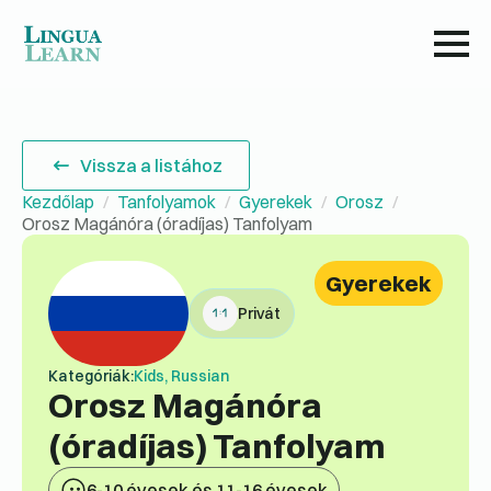
Vissza a listához
Kezdőlap
Tanfolyamok
Gyerekek
Orosz
Orosz Magánóra (óradíjas) Tanfolyam
Gyerekek
Privát
Kategóriák:
Kids, Russian
Orosz Magánóra
(óradíjas) Tanfolyam
6-10 évesek és 11-16 évesek