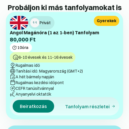
Probáljon ki más tanfolyamokat is
Gyerekek
Privát
Angol Magánóra (1 az 1-ben) Tanfolyam
80,000
Ft
10
óra
6-10 évesek és 11-16 évesek
Rugalmas idő
Tanítási idő: Magyarország (GMT+2)
A hét bármely napján
Rugalmas kezdési időpont
CEFR tanúsítvánnyal
Anyanyelvi oktatók
Beiratkozás
Tanfolyam részletei