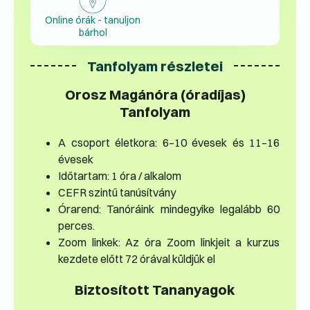
Online órák - tanuljon
bárhol
Tanfolyam részletei
Orosz Magánóra (óradíjas)
Tanfolyam
A csoport életkora: 6–10 évesek és 11–16
évesek
Időtartam: 1 óra / alkalom
CEFR szintű tanúsítvány
Órarend: Tanóráink mindegyike legalább 60
perces.
Zoom linkek: Az óra Zoom linkjeit a kurzus
kezdete előtt 72 órával küldjük el
Biztosított Tananyagok