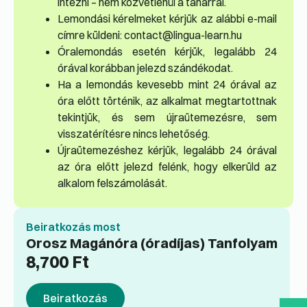
intézni – nem közvetlenül a tanárral.
Lemondási kérelmeket kérjük az alábbi e-mail
címre küldeni: contact@lingua-learn.hu
Órale­mondás esetén kérjük, legalább 24
órával korábban jelezd szándékodat.
Ha a lemondás kevesebb mint 24 órával az
óra előtt történik, az alkalmat megtartottnak
tekintjük, és sem újraütemezésre, sem
visszatérítésre nincs lehetőség.
Újraütemezéshez kérjük, legalább 24 órával
az óra előtt jelezd felénk, hogy elkerüld az
alkalom felszámolását.
Beiratkozás most
Orosz Magánóra (óradíjas) Tanfolyam
8,700
Ft
Beiratkozás