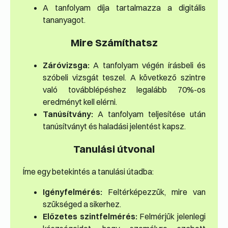
A tanfolyam díja tartalmazza a digitális
tananyagot.
Mire Számíthatsz
Záróvizsga:
A tanfolyam végén írásbeli és
szóbeli vizsgát teszel. A következő szintre
való továbblépéshez legalább 70%-os
eredményt kell elérni.
Tanúsítvány:
A tanfolyam teljesítése után
tanúsítványt és haladási jelentést kapsz.
Tanulási útvonal
Íme egy betekintés a tanulási útadba:
Igényfelmérés:
Feltérképezzük, mire van
szükséged a sikerhez.
Előzetes szintfelmérés:
Felmérjük jelenlegi