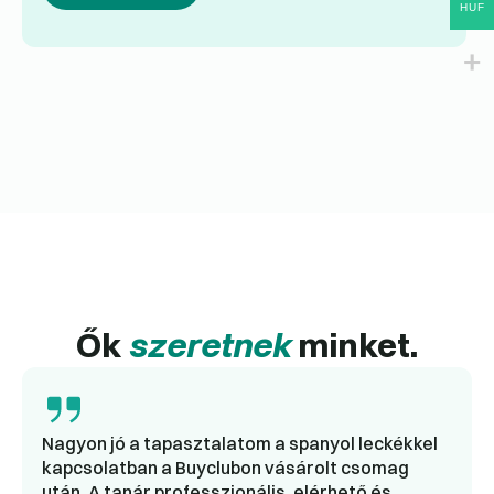
HUF
Ők
szeretnek
minket.
Nagyon jó a tapasztalatom a spanyol leckékkel
kapcsolatban a Buyclubon vásárolt csomag
után. A tanár professzionális, elérhető és