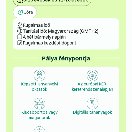
1
óra
Rugalmas idő
Tanítási idő: Magyarország (GMT+2)
A hét bármely napján
Rugalmas kezdési időpont
Pálya fénypontja
Képzett, anyanyelvi
Az európai KER-
oktatók
keretrendszer alapján
Kiscsoportos vagy
Digitális tananyagok
magánórák