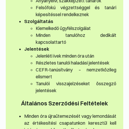
Anyanyelvi, szakképzett tanárok
Felsőfokú végzettséggel és tanári
képesítéssel rendelkeznek
Szolgáltatás
Kiemelkedő ügyfélszolgálat
Minden tanulóhoz dedikált
kapcsolattartó
Jelentések
Jelenléti ívek minden óra után
Részletes tanulói haladási jelentések
CEFR-tanúsítvány – nemzetközileg
elismert
Tanulói visszajelzéseket összegző
jelentések
Általános Szerződési Feltételek
Minden óra újraütemezését vagy lemondását
az értékesítési csapatunkon keresztül kell