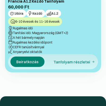
Francia A1.2 Kezdő Tanfolyam
60,000
Ft
16
óra
Kezdő
A1.2
6-10 évesek és 11-16 évesek
Rugalmas idő
Tanítási idő: Magyarország (GMT+2)
A hét bármely napján
Rugalmas kezdési időpont
CEFR tanúsítvánnyal
Anyanyelvi oktatók
Beiratkozás
Tanfolyam részletei