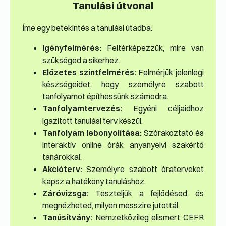
Tanulási útvonal
Íme egy betekintés a tanulási útadba:
Igényfelmérés:
Feltérképezzük, mire van
szükséged a sikerhez.
Előzetes szintfelmérés:
Felmérjük jelenlegi
készségeidet, hogy személyre szabott
tanfolyamot építhessünk számodra.
Tanfolyamtervezés:
Egyéni céljaidhoz
igazított tanulási terv készül.
Tanfolyam lebonyolítása:
Szórakoztató és
interaktív online órák anyanyelvi szakértő
tanárokkal.
Akcióterv:
Személyre szabott óraterveket
kapsz a hatékony tanuláshoz.
Záróvizsga:
Teszteljük a fejlődésed, és
megnézheted, milyen messzire jutottál.
Tanúsítvány:
Nemzetközileg elismert CEFR