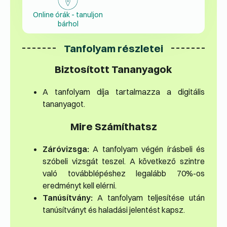
Online órák - tanuljon
bárhol
Tanfolyam részletei
Biztosított Tananyagok
A tanfolyam díja tartalmazza a digitális
tananyagot.
Mire Számíthatsz
Záróvizsga:
A tanfolyam végén írásbeli és
szóbeli vizsgát teszel. A következő szintre
való továbblépéshez legalább 70%-os
eredményt kell elérni.
Tanúsítvány:
A tanfolyam teljesítése után
tanúsítványt és haladási jelentést kapsz.