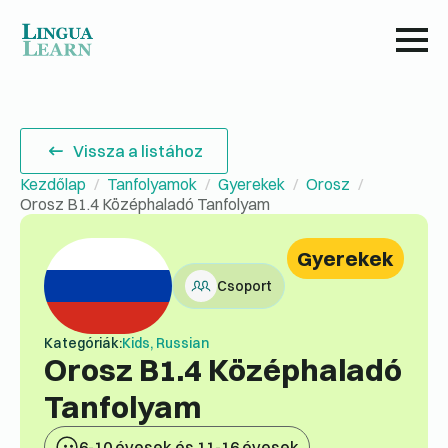
Vissza a listához
Kezdőlap
Tanfolyamok
Gyerekek
Orosz
Orosz B1.4 Középhaladó Tanfolyam
Gyerekek
Csoport
Kategóriák:
Kids, Russian
Orosz B1.4 Középhaladó
Tanfolyam
6-10 évesek és 11-16 évesek