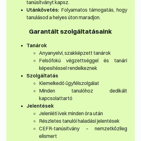
tanúsítványt kapsz.
Utánkövetés:
Folyamatos támogatás, hogy
tanulásod a helyes úton maradjon.
Garantált szolgáltatásaink
Tanárok
Anyanyelvi, szakképzett tanárok
Felsőfokú végzettséggel és tanári
képesítéssel rendelkeznek
Szolgáltatás
Kiemelkedő ügyfélszolgálat
Minden tanulóhoz dedikált
kapcsolattartó
Jelentések
Jelenléti ívek minden óra után
Részletes tanulói haladási jelentések
CEFR-tanúsítvány – nemzetközileg
elismert