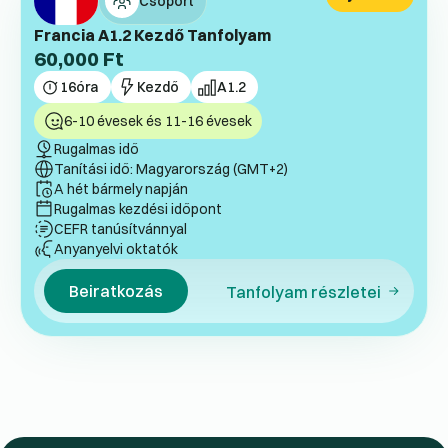
Csoport
Francia A1.2 Kezdő Tanfolyam
60,000
Ft
16
óra
Kezdő
A1.2
6-10 évesek és 11-16 évesek
Rugalmas idő
Tanítási idő: Magyarország (GMT+2)
A hét bármely napján
Rugalmas kezdési időpont
CEFR tanúsítvánnyal
Anyanyelvi oktatók
Beiratkozás
Tanfolyam részletei