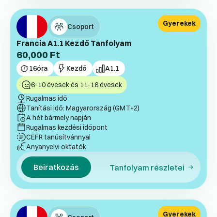
Gyerekek
Csoport
Francia A1.1 Kezdő Tanfolyam
60,000
Ft
16
óra
Kezdő
A1.1
6-10 évesek és 11-16 évesek
Rugalmas idő
Tanítási idő: Magyarország (GMT+2)
A hét bármely napján
Rugalmas kezdési időpont
CEFR tanúsítvánnyal
Anyanyelvi oktatók
Beiratkozás
Tanfolyam részletei
Gyerekek