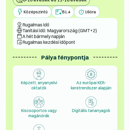
Középszintű
B1.4
16
óra
Rugalmas idő
Tanítási idő: Magyarország (GMT+2)
A hét bármely napján
Rugalmas kezdési időpont
Pálya fénypontja
Képzett, anyanyelvi
Az európai KER-
oktatók
keretrendszer alapján
Kiscsoportos vagy
Digitális tananyagok
magánórák