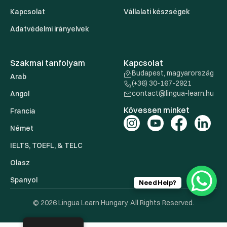
Kapcsolat
Vállalati készségek
Adatvédelmi irányelvek
Szakmai tanfolyam
Kapcsolat
Budapest, magyarország
Arab
(+36) 30-167-2921
contact@lingua-learn.hu
Angol
Kövessen minket
Francia
Német
IELTS, TOEFL, & TELC
Olasz
Spanyol
Need Help?
© 2026 Lingua Learn Hungary. All Rights Reserved.