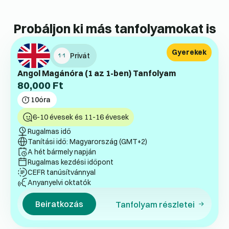
Probáljon ki más tanfolyamokat is
Gyerekek
Privát
Angol Magánóra (1 az 1-ben) Tanfolyam
80,000
Ft
10
óra
6-10 évesek és 11-16 évesek
Rugalmas idő
Tanítási idő: Magyarország (GMT+2)
A hét bármely napján
Rugalmas kezdési időpont
CEFR tanúsítvánnyal
Anyanyelvi oktatók
Beiratkozás
Tanfolyam részletei