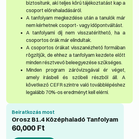
biztosítunk, aki teljes körű tájékoztatást kap a
csoport előrehaladásáról.
A tanfolyam megkezdése után a tanulók már
nem kérhetnek csoport- vagy időpontváltást.
A tanfolyami díj nem visszatéríthető, ha a
csoportos órák már elindultak.
A csoportos órákat visszanézhető formában
rögzítjük, de ehhez a tanfolyam kezdete előtt
minden résztvevő beleegyezése szükséges.
Minden program záróvizsgával ér véget,
amely írásbeli és szóbeli részből áll. A
következő CEFR szintre való továbblépéshez
legalább 70%-os eredményt kell elérni.
Beiratkozás most
Orosz B1.4 Középhaladó Tanfolyam
60,000
Ft