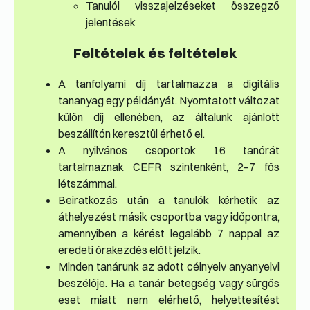
Tanulói visszajelzéseket összegző
jelentések
Feltételek és feltételek
A tanfolyami díj tartalmazza a digitális
tananyag egy példányát. Nyomtatott változat
külön díj ellenében, az általunk ajánlott
beszállítón keresztül érhető el.
A nyilvános csoportok 16 tanórát
tartalmaznak CEFR szintenként, 2–7 fős
létszámmal.
Beiratkozás után a tanulók kérhetik az
áthelyezést másik csoportba vagy időpontra,
amennyiben a kérést legalább 7 nappal az
eredeti órakezdés előtt jelzik.
Minden tanárunk az adott célnyelv anyanyelvi
beszélője. Ha a tanár betegség vagy sürgős
eset miatt nem elérhető, helyettesítést