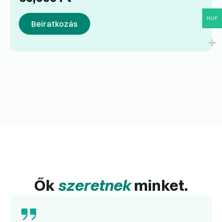
HUF
Beiratkozás
Ők
szeretnek
minket.