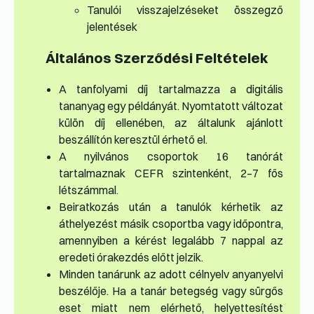
Tanulói visszajelzéseket összegző
jelentések
Általános Szerződési Feltételek
A tanfolyami díj tartalmazza a digitális
tananyag egy példányát. Nyomtatott változat
külön díj ellenében, az általunk ajánlott
beszállítón keresztül érhető el.
A nyilvános csoportok 16 tanórát
tartalmaznak CEFR szintenként, 2–7 fős
létszámmal.
Beiratkozás után a tanulók kérhetik az
áthelyezést másik csoportba vagy időpontra,
amennyiben a kérést legalább 7 nappal az
eredeti órakezdés előtt jelzik.
Minden tanárunk az adott célnyelv anyanyelvi
beszélője. Ha a tanár betegség vagy sürgős
eset miatt nem elérhető, helyettesítést