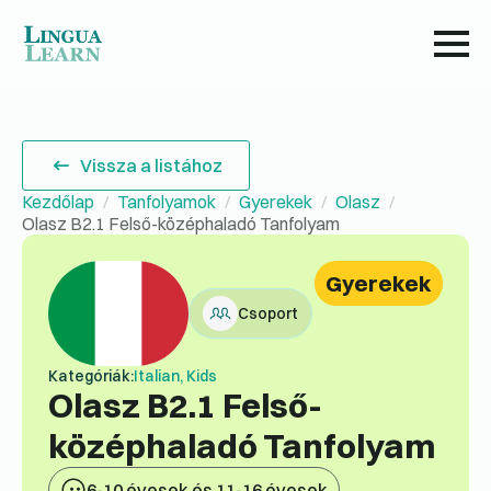
Vissza a listához
Kezdőlap
Tanfolyamok
Gyerekek
Olasz
Olasz B2.1 Felső-középhaladó Tanfolyam
Gyerekek
Csoport
Kategóriák:
Italian, Kids
Olasz B2.1 Felső-
középhaladó Tanfolyam
6-10 évesek és 11-16 évesek