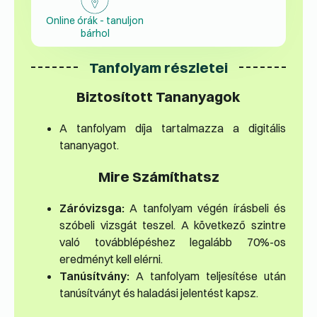
Online órák - tanuljon
bárhol
Tanfolyam részletei
Biztosított Tananyagok
A tanfolyam díja tartalmazza a digitális
tananyagot.
Mire Számíthatsz
Záróvizsga:
A tanfolyam végén írásbeli és
szóbeli vizsgát teszel. A következő szintre
való továbblépéshez legalább 70%-os
eredményt kell elérni.
Tanúsítvány:
A tanfolyam teljesítése után
tanúsítványt és haladási jelentést kapsz.