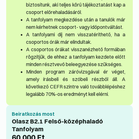
biztosítunk, aki teljes körű tájékoztatást kap a
csoport előrehaladásáról.
A tanfolyam megkezdése után a tanulók már
nem kérhetnek csoport- vagy időpontváltást.
A tanfolyami díj nem visszatéríthető, ha a
csoportos órák már elindultak.
A csoportos órákat visszanézhető formában
rögzítjük, de ehhez a tanfolyam kezdete előtt
minden résztvevő beleegyezése szükséges.
Minden program záróvizsgával ér véget,
amely írásbeli és szóbeli részből áll. A
következő CEFR szintre való továbblépéshez
legalább 70%-os eredményt kell elérni.
Beiratkozás most
Olasz B2.1 Felső-középhaladó
Tanfolyam
60,000
Ft