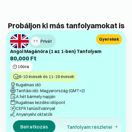
Probáljon ki más tanfolyamokat is
Gyerekek
Privát
Angol Magánóra (1 az 1-ben) Tanfolyam
80,000
Ft
10
óra
6-10 évesek és 11-16 évesek
Rugalmas idő
Tanítási idő: Magyarország (GMT+2)
A hét bármely napján
Rugalmas kezdési időpont
CEFR tanúsítvánnyal
Anyanyelvi oktatók
Beiratkozás
Tanfolyam részletei