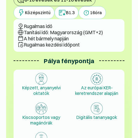
Középszintű
B1.3
16
óra
Rugalmas idő
Tanítási idő: Magyarország (GMT+2)
A hét bármely napján
Rugalmas kezdési időpont
Pálya fénypontja
Képzett, anyanyelvi
Az európai KER-
oktatók
keretrendszer alapján
Kiscsoportos vagy
Digitális tananyagok
magánórák