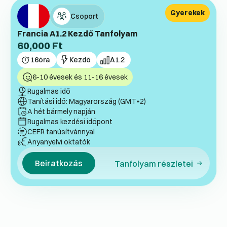
Gyerekek
Csoport
Francia A1.2 Kezdő Tanfolyam
60,000
Ft
16
óra
Kezdő
A1.2
6-10 évesek és 11-16 évesek
Rugalmas idő
Tanítási idő: Magyarország (GMT+2)
A hét bármely napján
Rugalmas kezdési időpont
CEFR tanúsítvánnyal
Anyanyelvi oktatók
Beiratkozás
Tanfolyam részletei