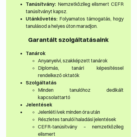
Tanúsítvány:
Nemzetközileg elismert CEFR
tanúsítványt kapsz.
Utánkövetés:
Folyamatos támogatás, hogy
tanulásod a helyes úton maradjon.
Garantált szolgáltatásaink
Tanárok
Anyanyelvi, szakképzett tanárok
Diplomás, tanári képesítéssel
rendelkező oktatók
Szolgáltatás
Minden tanulóhoz dedikált
kapcsolattartó
Jelentések
Jelenléti ívek minden óra után
Részletes tanulói haladási jelentések
CEFR-tanúsítvány – nemzetközileg
elismert