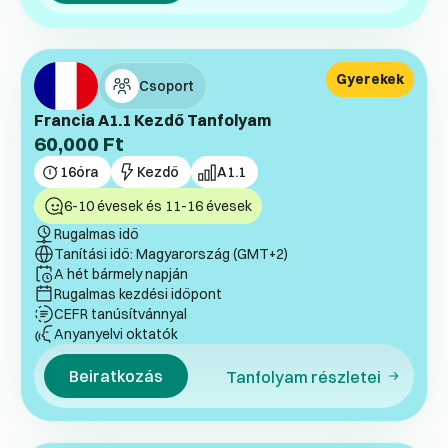
Gyerekek
Csoport
Francia A1.1 Kezdő Tanfolyam
60,000
Ft
16
óra
Kezdő
A1.1
6-10 évesek és 11-16 évesek
Rugalmas idő
Tanítási idő: Magyarország (GMT+2)
A hét bármely napján
Rugalmas kezdési időpont
CEFR tanúsítvánnyal
Anyanyelvi oktatók
Beiratkozás
Tanfolyam részletei