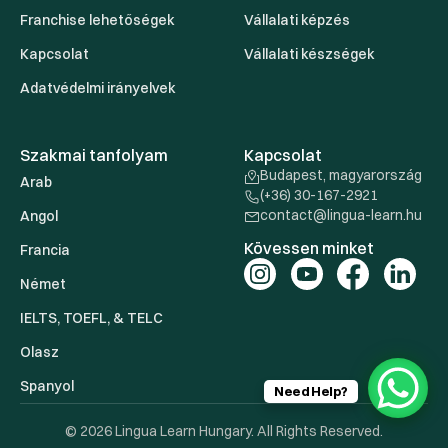
Franchise lehetőségek
Vállalati képzés
Kapcsolat
Vállalati készségek
Adatvédelmi irányelvek
Szakmai tanfolyam
Kapcsolat
Budapest, magyarország
Arab
(+36) 30-167-2921
contact@lingua-learn.hu
Angol
Kövessen minket
Francia
Német
IELTS, TOEFL, & TELC
Olasz
Spanyol
Need Help?
© 2026 Lingua Learn Hungary. All Rights Reserved.