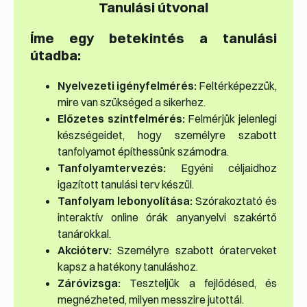
Tanulási útvonal
Íme egy betekintés a tanulási
útadba:
Nyelvezeti igényfelmérés:
Feltérképezzük,
mire van szükséged a sikerhez.
Előzetes szintfelmérés:
Felmérjük jelenlegi
készségeidet, hogy személyre szabott
tanfolyamot építhessünk számodra.
Tanfolyamtervezés:
Egyéni céljaidhoz
igazított tanulási terv készül.
Tanfolyam lebonyolítása:
Szórakoztató és
interaktív online órák anyanyelvi szakértő
tanárokkal.
Akcióterv:
Személyre szabott óraterveket
kapsz a hatékony tanuláshoz.
Záróvizsga:
Teszteljük a fejlődésed, és
megnézheted, milyen messzire jutottál.