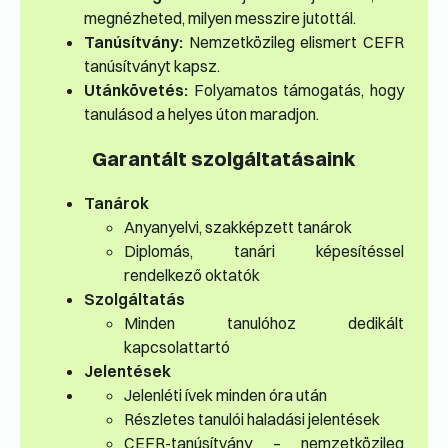
megnézheted, milyen messzire jutottál.
Tanúsítvány:
Nemzetközileg elismert CEFR
tanúsítványt kapsz.
Utánkövetés:
Folyamatos támogatás, hogy
tanulásod a helyes úton maradjon.
Garantált szolgáltatásaink
Tanárok
Anyanyelvi, szakképzett tanárok
Diplomás, tanári képesítéssel
rendelkező oktatók
Szolgáltatás
Minden tanulóhoz dedikált
kapcsolattartó
Jelentések
Jelenléti ívek minden óra után
Részletes tanulói haladási jelentések
CEFR-tanúsítvány – nemzetközileg