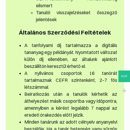
elismert
Tanulói visszajelzéseket összegző
jelentések
Általános Szerződési Feltételek
A tanfolyami díj tartalmazza a digitális
tananyag egy példányát. Nyomtatott változat
külön díj ellenében, az általunk ajánlott
beszállítón keresztül érhető el.
A nyilvános csoportok 16 tanórát
HUF
tartalmaznak CEFR szintenként, 2–7 fős
létszámmal.
Beiratkozás után a tanulók kérhetik az
áthelyezést másik csoportba vagy időpontra,
amennyiben a kérést legalább 7 nappal az
eredeti órakezdés előtt jelzik.
Minden tanárunk az adott célnyelv anyanyelvi
beszélője. Ha a tanár betegség vagy sürgős