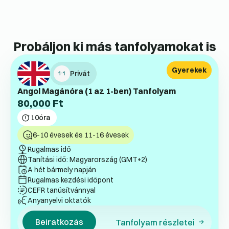
Probáljon ki más tanfolyamokat is
Gyerekek
Privát
Angol Magánóra (1 az 1-ben) Tanfolyam
80,000
Ft
10
óra
6-10 évesek és 11-16 évesek
Rugalmas idő
Tanítási idő: Magyarország (GMT+2)
A hét bármely napján
Rugalmas kezdési időpont
CEFR tanúsítvánnyal
Anyanyelvi oktatók
Beiratkozás
Tanfolyam részletei