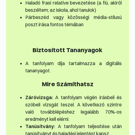
Haladó frasi relative bevezetése (a fiú, akiről
beszéltem; az iskola, ahol tanulok)
Párbeszéd vagy közösségi média-stílusú
poszt írása fontos témában
Biztosított Tananyagok
A tanfolyam díja tartalmazza a digitális
tananyagot.
Mire Számíthatsz
Záróvizsga:
A tanfolyam végén írásbeli és
szóbeli vizsgát teszel. A következő szintre
való továbblépéshez legalább 70%-os
eredményt kell elérni.
Tanúsítvány:
A tanfolyam teljesítése után
tanúsítványt és haladási jelentést kapsz.