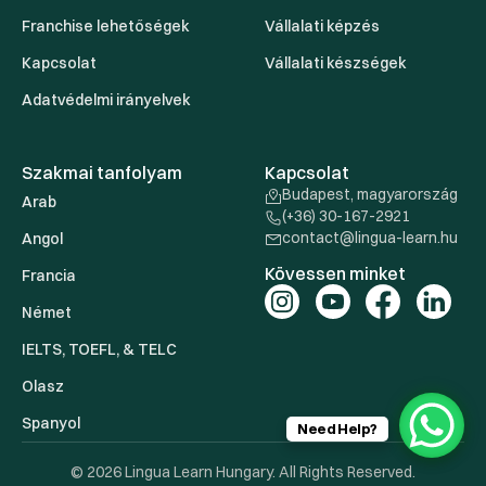
Franchise lehetőségek
Vállalati képzés
Kapcsolat
Vállalati készségek
Adatvédelmi irányelvek
Szakmai tanfolyam
Kapcsolat
Budapest, magyarország
Arab
(+36) 30-167-2921
contact@lingua-learn.hu
Angol
Kövessen minket
Francia
Német
IELTS, TOEFL, & TELC
Olasz
Spanyol
Need Help?
© 2026 Lingua Learn Hungary. All Rights Reserved.