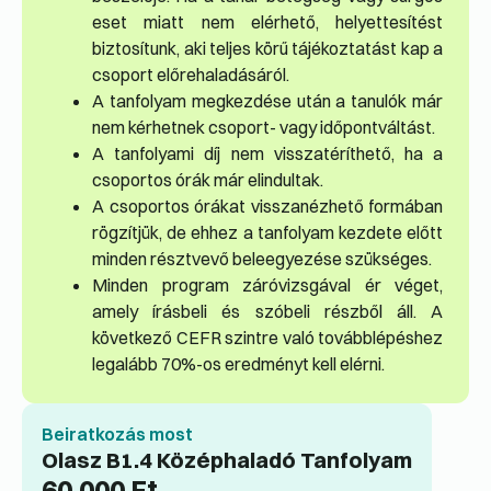
eset miatt nem elérhető, helyettesítést
biztosítunk, aki teljes körű tájékoztatást kap a
csoport előrehaladásáról.
A tanfolyam megkezdése után a tanulók már
nem kérhetnek csoport- vagy időpontváltást.
A tanfolyami díj nem visszatéríthető, ha a
csoportos órák már elindultak.
A csoportos órákat visszanézhető formában
rögzítjük, de ehhez a tanfolyam kezdete előtt
minden résztvevő beleegyezése szükséges.
Minden program záróvizsgával ér véget,
amely írásbeli és szóbeli részből áll. A
következő CEFR szintre való továbblépéshez
legalább 70%-os eredményt kell elérni.
Beiratkozás most
Olasz B1.4 Középhaladó Tanfolyam
60,000
Ft