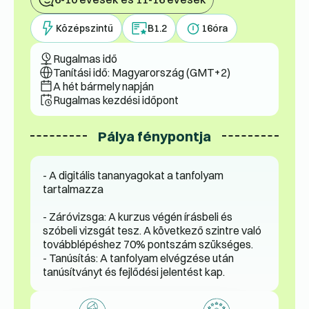
Középszintű
B1.2
16
óra
Rugalmas idő
Tanítási idő: Magyarország (GMT+2)
A hét bármely napján
Rugalmas kezdési időpont
Pálya fénypontja
- A digitális tananyagokat a tanfolyam
tartalmazza
- Záróvizsga: A kurzus végén írásbeli és
szóbeli vizsgát tesz. A következő szintre való
továbblépéshez 70% pontszám szükséges.
- Tanúsítás: A tanfolyam elvégzése után
tanúsítványt és fejlődési jelentést kap.