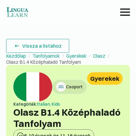
Vissza a listához
Kezdőlap
Tanfolyamok
Gyerekek
Olasz
Olasz B1.4 Középhaladó Tanfolyam
Gyerekek
Csoport
Kategóriák:
Italian, Kids
Olasz B1.4 Középhaladó
Tanfolyam
6-10 évesek és 11-16 évesek