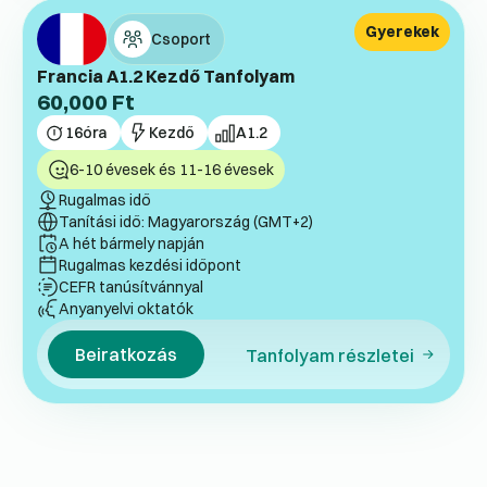
Gyerekek
Csoport
Francia A1.2 Kezdő Tanfolyam
60,000
Ft
16
óra
Kezdő
A1.2
6-10 évesek és 11-16 évesek
Rugalmas idő
Tanítási idő: Magyarország (GMT+2)
A hét bármely napján
Rugalmas kezdési időpont
CEFR tanúsítvánnyal
Anyanyelvi oktatók
Beiratkozás
Tanfolyam részletei