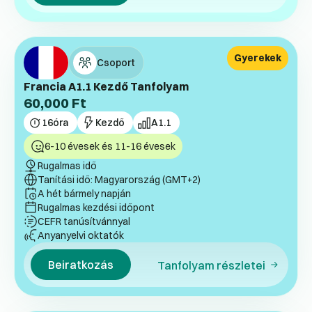
Gyerekek
Csoport
Francia A1.1 Kezdő Tanfolyam
60,000
Ft
16
óra
Kezdő
A1.1
6-10 évesek és 11-16 évesek
Rugalmas idő
Tanítási idő: Magyarország (GMT+2)
A hét bármely napján
Rugalmas kezdési időpont
CEFR tanúsítvánnyal
Anyanyelvi oktatók
Beiratkozás
Tanfolyam részletei