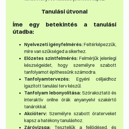
Tanulási útvonal
Íme egy betekintés a tanulási
útadba:
Nyelvezeti igényfelmérés:
Feltérképezzük,
mire van szükséged a sikerhez.
Előzetes szintfelmérés:
Felmérjük jelenlegi
készségeidet, hogy személyre szabott
tanfolyamot építhessünk számodra.
Tanfolyamtervezés:
Egyéni céljaidhoz
igazított tanulási terv készül.
Tanfolyam lebonyolítása:
Szórakoztató és
interaktív online órák anyanyelvi szakértő
tanárokkal.
Akcióterv:
Személyre szabott óraterveket
kapsz a hatékony tanuláshoz.
Záróvizsga:
Teszteljük a fejlődésed, és