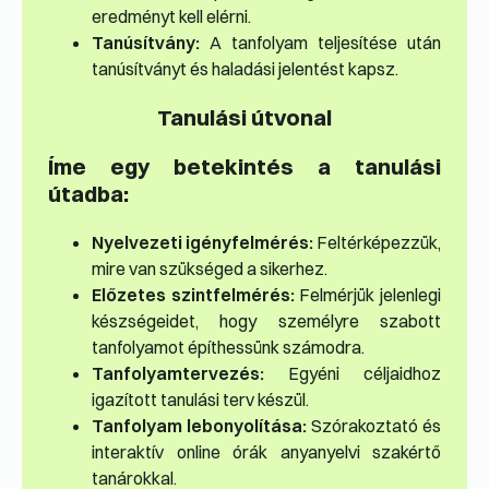
eredményt kell elérni.
Tanúsítvány:
A tanfolyam teljesítése után
tanúsítványt és haladási jelentést kapsz.
Tanulási útvonal
Íme egy betekintés a tanulási
útadba:
Nyelvezeti igényfelmérés:
Feltérképezzük,
mire van szükséged a sikerhez.
Előzetes szintfelmérés:
Felmérjük jelenlegi
készségeidet, hogy személyre szabott
tanfolyamot építhessünk számodra.
Tanfolyamtervezés:
Egyéni céljaidhoz
igazított tanulási terv készül.
Tanfolyam lebonyolítása:
Szórakoztató és
interaktív online órák anyanyelvi szakértő
tanárokkal.