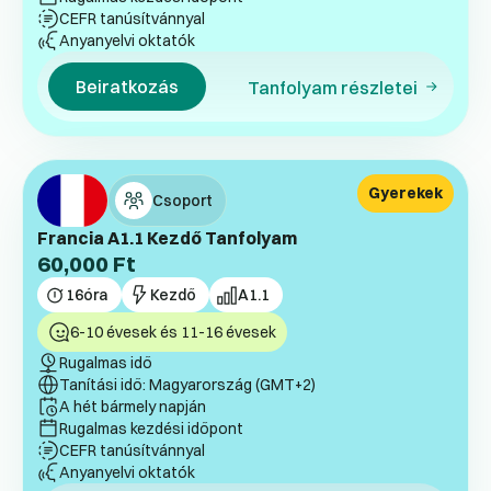
CEFR tanúsítvánnyal
Anyanyelvi oktatók
Beiratkozás
Tanfolyam részletei
Gyerekek
Csoport
Francia A1.1 Kezdő Tanfolyam
60,000
Ft
16
óra
Kezdő
A1.1
6-10 évesek és 11-16 évesek
Rugalmas idő
Tanítási idő: Magyarország (GMT+2)
A hét bármely napján
Rugalmas kezdési időpont
CEFR tanúsítvánnyal
Anyanyelvi oktatók