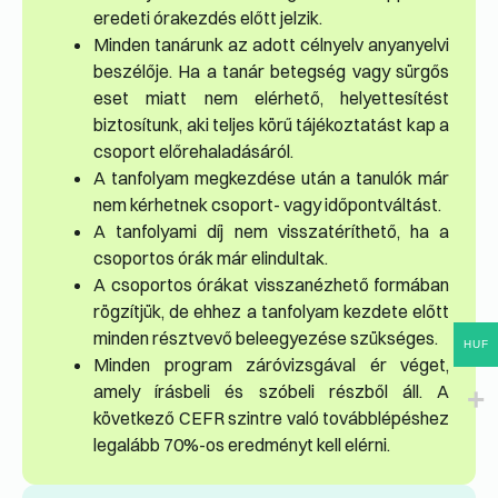
eredeti órakezdés előtt jelzik.
Minden tanárunk az adott célnyelv anyanyelvi
beszélője. Ha a tanár betegség vagy sürgős
eset miatt nem elérhető, helyettesítést
biztosítunk, aki teljes körű tájékoztatást kap a
csoport előrehaladásáról.
A tanfolyam megkezdése után a tanulók már
nem kérhetnek csoport- vagy időpontváltást.
A tanfolyami díj nem visszatéríthető, ha a
csoportos órák már elindultak.
A csoportos órákat visszanézhető formában
rögzítjük, de ehhez a tanfolyam kezdete előtt
minden résztvevő beleegyezése szükséges.
HUF
Minden program záróvizsgával ér véget,
amely írásbeli és szóbeli részből áll. A
következő CEFR szintre való továbblépéshez
legalább 70%-os eredményt kell elérni.