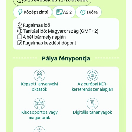
Középszintű
A2.2
16
óra
Rugalmas idő
Tanítási idő: Magyarország (GMT+2)
A hét bármely napján
Rugalmas kezdési időpont
Pálya fénypontja
Képzett, anyanyelvi
Az európai KER-
oktatók
keretrendszer alapján
Kiscsoportos vagy
Digitális tananyagok
magánórák