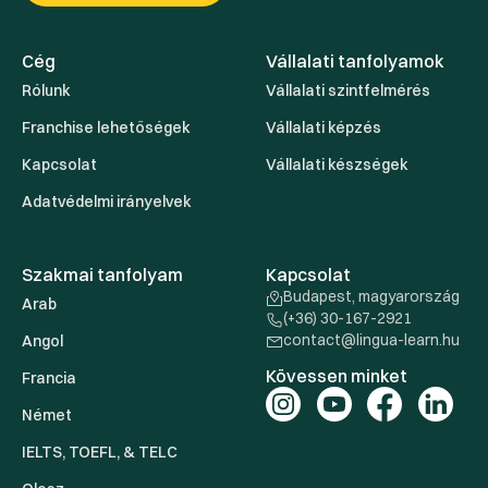
Cég
Vállalati tanfolyamok
Rólunk
Vállalati szintfelmérés
Franchise lehetőségek
Vállalati képzés
Kapcsolat
Vállalati készségek
Adatvédelmi irányelvek
Szakmai tanfolyam
Kapcsolat
Budapest, magyarország
Arab
(+36) 30-167-2921
contact@lingua-learn.hu
Angol
Kövessen minket
Francia
Német
IELTS, TOEFL, & TELC