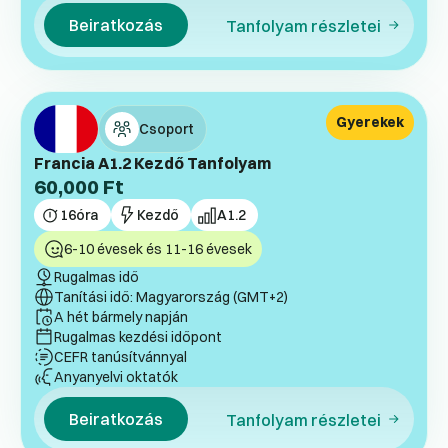
Beiratkozás
Tanfolyam részletei
Gyerekek
Csoport
Francia A1.2 Kezdő Tanfolyam
60,000
Ft
16
óra
Kezdő
A1.2
6-10 évesek és 11-16 évesek
Rugalmas idő
Tanítási idő: Magyarország (GMT+2)
A hét bármely napján
Rugalmas kezdési időpont
CEFR tanúsítvánnyal
Anyanyelvi oktatók
Beiratkozás
Tanfolyam részletei