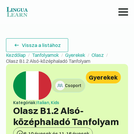
Vissza a listához
Kezdőlap
Tanfolyamok
Gyerekek
Olasz
Olasz B1.2 Alsó-középhaladó Tanfolyam
Gyerekek
Csoport
Kategóriák:
Italian, Kids
Olasz B1.2 Alsó-
középhaladó Tanfolyam
6-10 évesek és 11-16 évesek