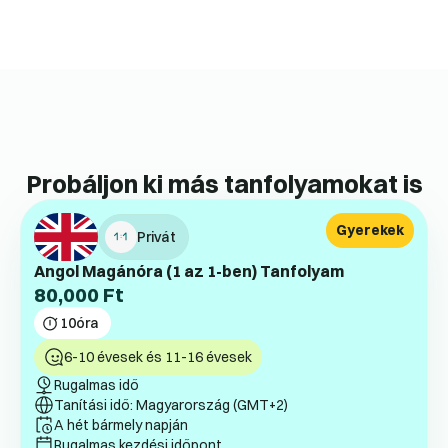
Probáljon ki más tanfolyamokat is
Gyerekek
Privát
Angol Magánóra (1 az 1-ben) Tanfolyam
80,000
Ft
10
óra
6-10 évesek és 11-16 évesek
Rugalmas idő
Tanítási idő: Magyarország (GMT+2)
A hét bármely napján
Rugalmas kezdési időpont