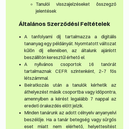
Tanulói visszajelzéseket összegző
jelentések
Általános Szerződési Feltételek
A tanfolyami díj tartalmazza a digitális
tananyag egy példányát. Nyomtatott változat
külön díj ellenében, az általunk ajánlott
beszállítón keresztül érhető el.
A nyilvános csoportok 16 tanórát
tartalmaznak CEFR szintenként, 2–7 fős
létszámmal.
Beiratkozás után a tanulók kérhetik az
áthelyezést másik csoportba vagy időpontra,
amennyiben a kérést legalább 7 nappal az
eredeti órakezdés előtt jelzik.
Minden tanárunk az adott célnyelv anyanyelvi
beszélője. Ha a tanár betegség vagy sürgős
eset miatt nem elérhető, helyettesítést