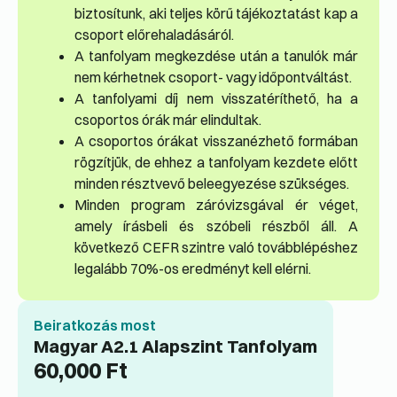
biztosítunk, aki teljes körű tájékoztatást kap a
csoport előrehaladásáról.
A tanfolyam megkezdése után a tanulók már
nem kérhetnek csoport- vagy időpontváltást.
A tanfolyami díj nem visszatéríthető, ha a
csoportos órák már elindultak.
A csoportos órákat visszanézhető formában
rögzítjük, de ehhez a tanfolyam kezdete előtt
minden résztvevő beleegyezése szükséges.
Minden program záróvizsgával ér véget,
amely írásbeli és szóbeli részből áll. A
következő CEFR szintre való továbblépéshez
legalább 70%-os eredményt kell elérni.
Beiratkozás most
Magyar A2.1 Alapszint Tanfolyam
60,000
Ft