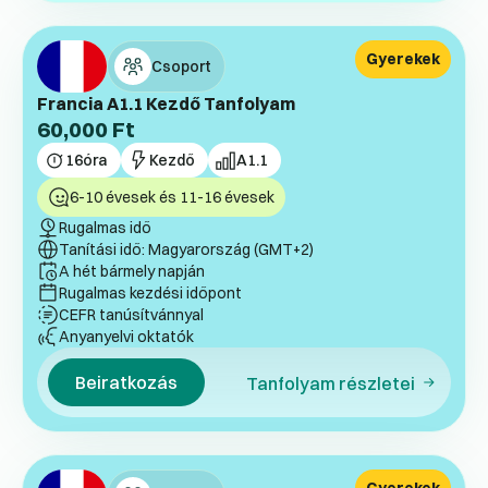
Gyerekek
Csoport
Francia A1.1 Kezdő Tanfolyam
60,000
Ft
16
óra
Kezdő
A1.1
6-10 évesek és 11-16 évesek
Rugalmas idő
Tanítási idő: Magyarország (GMT+2)
A hét bármely napján
Rugalmas kezdési időpont
CEFR tanúsítvánnyal
Anyanyelvi oktatók
Beiratkozás
Tanfolyam részletei