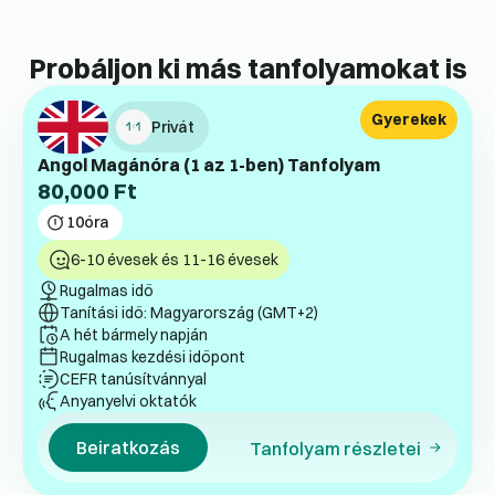
Probáljon ki más tanfolyamokat is
Gyerekek
Privát
Angol Magánóra (1 az 1-ben) Tanfolyam
80,000
Ft
10
óra
6-10 évesek és 11-16 évesek
Rugalmas idő
Tanítási idő: Magyarország (GMT+2)
A hét bármely napján
Rugalmas kezdési időpont
CEFR tanúsítvánnyal
Anyanyelvi oktatók
Beiratkozás
Tanfolyam részletei