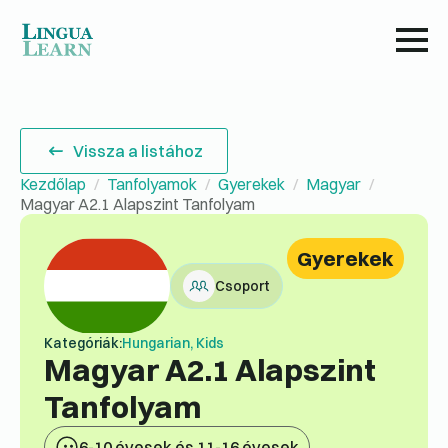
Vissza a listához
Kezdőlap
Tanfolyamok
Gyerekek
Magyar
Magyar A2.1 Alapszint Tanfolyam
Gyerekek
Csoport
Kategóriák:
Hungarian, Kids
Magyar A2.1 Alapszint
Tanfolyam
6-10 évesek és 11-16 évesek