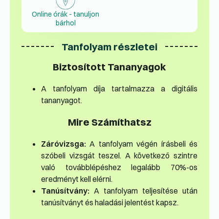
Online órák - tanuljon
bárhol
Tanfolyam részletei
Biztosított Tananyagok
A tanfolyam díja tartalmazza a digitális
tananyagot.
Mire Számíthatsz
Záróvizsga:
A tanfolyam végén írásbeli és
szóbeli vizsgát teszel. A következő szintre
való továbblépéshez legalább 70%-os
eredményt kell elérni.
Tanúsítvány:
A tanfolyam teljesítése után
tanúsítványt és haladási jelentést kapsz.