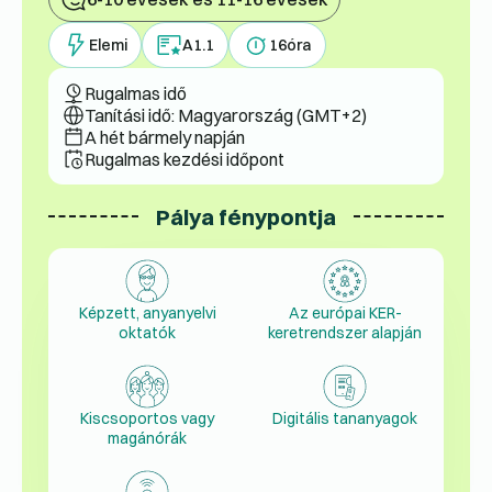
Elemi
A1.1
16
óra
Rugalmas idő
Tanítási idő: Magyarország (GMT+2)
A hét bármely napján
Rugalmas kezdési időpont
Pálya fénypontja
Képzett, anyanyelvi
Az európai KER-
oktatók
keretrendszer alapján
Kiscsoportos vagy
Digitális tananyagok
magánórák