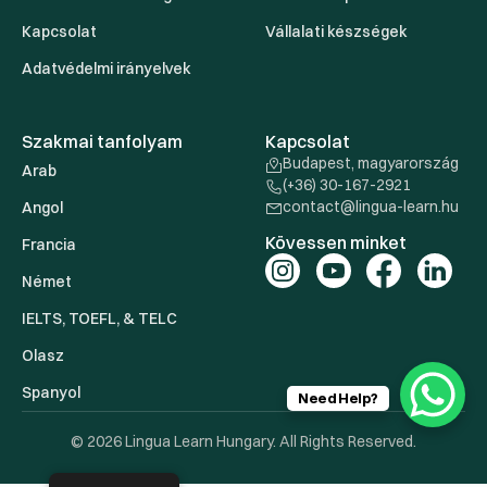
Kapcsolat
Vállalati készségek
Adatvédelmi irányelvek
Szakmai tanfolyam
Kapcsolat
Budapest, magyarország
Arab
(+36) 30-167-2921
contact@lingua-learn.hu
Angol
Kövessen minket
Francia
Német
IELTS, TOEFL, & TELC
Olasz
Spanyol
Need Help?
© 2026 Lingua Learn Hungary. All Rights Reserved.