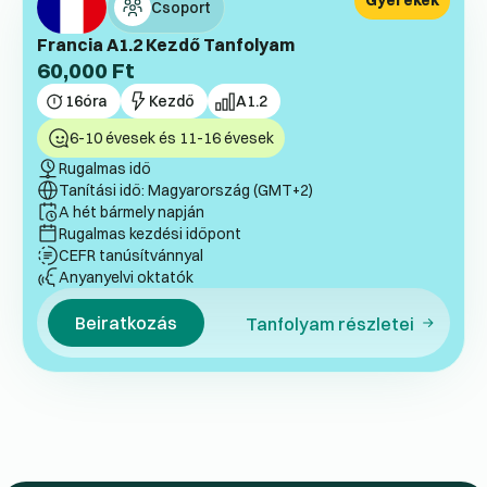
Gyerekek
Csoport
Francia A1.2 Kezdő Tanfolyam
60,000
Ft
16
óra
Kezdő
A1.2
6-10 évesek és 11-16 évesek
Rugalmas idő
Tanítási idő: Magyarország (GMT+2)
A hét bármely napján
Rugalmas kezdési időpont
CEFR tanúsítvánnyal
Anyanyelvi oktatók
Beiratkozás
Tanfolyam részletei