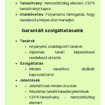
Tanúsítvány:
Nemzetközileg elismert CEFR
tanúsítványt kapsz.
Utánkövetés:
Folyamatos támogatás, hogy
tanulásod a helyes úton maradjon.
Garantált szolgáltatásaink
Tanárok
Anyanyelvi, szakképzett tanárok
Diplomás, tanári képesítéssel
rendelkező oktatók
Szolgáltatás
Minden tanulóhoz dedikált
kapcsolattartó
Jelentések
Jelenléti ívek minden óra után
Részletes tanulói haladási jelentések
CEFR-tanúsítvány – nemzetközileg
elismert