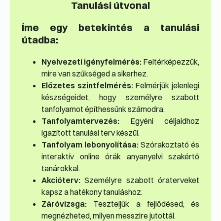
Tanulási útvonal
Íme egy betekintés a tanulási
útadba:
Nyelvezeti igényfelmérés:
Feltérképezzük,
mire van szükséged a sikerhez.
Előzetes szintfelmérés:
Felmérjük jelenlegi
készségeidet, hogy személyre szabott
tanfolyamot építhessünk számodra.
Tanfolyamtervezés:
Egyéni céljaidhoz
igazított tanulási terv készül.
Tanfolyam lebonyolítása:
Szórakoztató és
interaktív online órák anyanyelvi szakértő
tanárokkal.
Akcióterv:
Személyre szabott óraterveket
kapsz a hatékony tanuláshoz.
Záróvizsga:
Teszteljük a fejlődésed, és
megnézheted, milyen messzire jutottál.