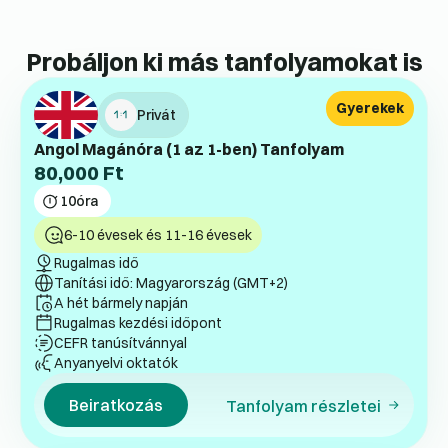
Probáljon ki más tanfolyamokat is
Gyerekek
Privát
Angol Magánóra (1 az 1-ben) Tanfolyam
80,000
Ft
10
óra
6-10 évesek és 11-16 évesek
Rugalmas idő
Tanítási idő: Magyarország (GMT+2)
A hét bármely napján
Rugalmas kezdési időpont
CEFR tanúsítvánnyal
Anyanyelvi oktatók
Beiratkozás
Tanfolyam részletei