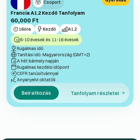
Gyerekek
Csoport
Francia A1.2 Kezdő Tanfolyam
60,000
Ft
16
óra
Kezdő
A1.2
6-10 évesek és 11-16 évesek
Rugalmas idő
Tanítási idő: Magyarország (GMT+2)
A hét bármely napján
Rugalmas kezdési időpont
CEFR tanúsítvánnyal
Anyanyelvi oktatók
Beiratkozás
Tanfolyam részletei