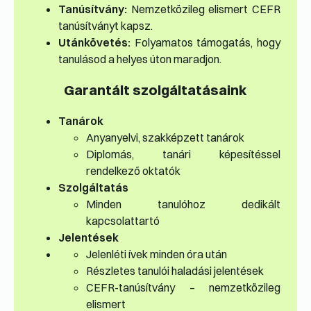
Tanúsítvány:
Nemzetközileg elismert CEFR
tanúsítványt kapsz.
Utánkövetés:
Folyamatos támogatás, hogy
tanulásod a helyes úton maradjon.
Garantált szolgáltatásaink
Tanárok
Anyanyelvi, szakképzett tanárok
Diplomás, tanári képesítéssel
rendelkező oktatók
Szolgáltatás
Minden tanulóhoz dedikált
kapcsolattartó
Jelentések
Jelenléti ívek minden óra után
Részletes tanulói haladási jelentések
CEFR-tanúsítvány – nemzetközileg
elismert