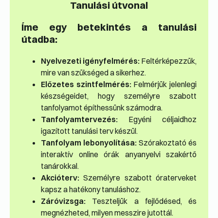
Tanulási útvonal
Íme egy betekintés a tanulási
útadba:
Nyelvezeti igényfelmérés:
Feltérképezzük,
mire van szükséged a sikerhez.
Előzetes szintfelmérés:
Felmérjük jelenlegi
készségeidet, hogy személyre szabott
tanfolyamot építhessünk számodra.
Tanfolyamtervezés:
Egyéni céljaidhoz
igazított tanulási terv készül.
Tanfolyam lebonyolítása:
Szórakoztató és
interaktív online órák anyanyelvi szakértő
tanárokkal.
Akcióterv:
Személyre szabott óraterveket
kapsz a hatékony tanuláshoz.
Záróvizsga:
Teszteljük a fejlődésed, és
megnézheted, milyen messzire jutottál.