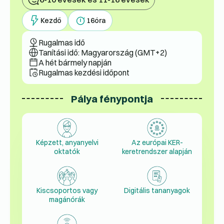
Kezdő
16
óra
Rugalmas idő
Tanítási idő: Magyarország (GMT+2)
A hét bármely napján
Rugalmas kezdési időpont
Pálya fénypontja
Képzett, anyanyelvi
Az európai KER-
oktatók
keretrendszer alapján
Kiscsoportos vagy
Digitális tananyagok
magánórák