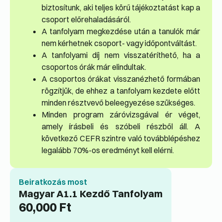
biztosítunk, aki teljes körű tájékoztatást kap a
csoport előrehaladásáról.
A tanfolyam megkezdése után a tanulók már
nem kérhetnek csoport- vagy időpontváltást.
A tanfolyami díj nem visszatéríthető, ha a
csoportos órák már elindultak.
A csoportos órákat visszanézhető formában
rögzítjük, de ehhez a tanfolyam kezdete előtt
minden résztvevő beleegyezése szükséges.
Minden program záróvizsgával ér véget,
amely írásbeli és szóbeli részből áll. A
következő CEFR szintre való továbblépéshez
legalább 70%-os eredményt kell elérni.
Beiratkozás most
Magyar A1.1 Kezdő Tanfolyam
60,000
Ft