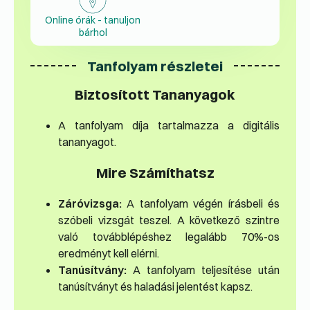
Online órák - tanuljon
bárhol
Tanfolyam részletei
Biztosított Tananyagok
A tanfolyam díja tartalmazza a digitális
tananyagot.
Mire Számíthatsz
Záróvizsga:
A tanfolyam végén írásbeli és
szóbeli vizsgát teszel. A következő szintre
való továbblépéshez legalább 70%-os
eredményt kell elérni.
Tanúsítvány:
A tanfolyam teljesítése után
tanúsítványt és haladási jelentést kapsz.