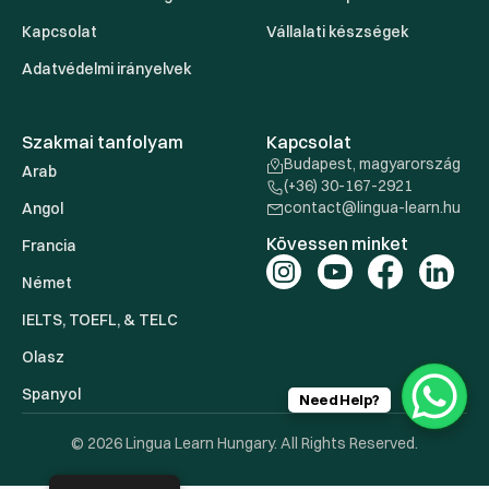
Kapcsolat
Vállalati készségek
Adatvédelmi irányelvek
Szakmai tanfolyam
Kapcsolat
Budapest, magyarország
Arab
(+36) 30-167-2921
contact@lingua-learn.hu
Angol
Kövessen minket
Francia
Német
IELTS, TOEFL, & TELC
Olasz
Spanyol
Need Help?
© 2026 Lingua Learn Hungary. All Rights Reserved.