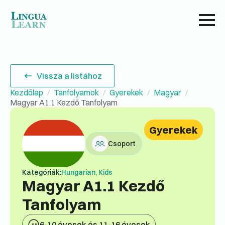
Vissza a listához
Kezdőlap
Tanfolyamok
Gyerekek
Magyar
Magyar A1.1 Kezdő Tanfolyam
Gyerekek
Csoport
Kategóriák:
Hungarian, Kids
Magyar A1.1 Kezdő
Tanfolyam
6-10 évesek és 11-16 évesek