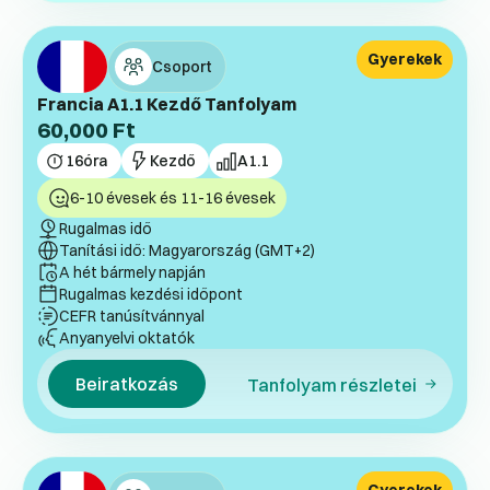
Gyerekek
Csoport
Francia A1.1 Kezdő Tanfolyam
60,000
Ft
16
óra
Kezdő
A1.1
6-10 évesek és 11-16 évesek
Rugalmas idő
Tanítási idő: Magyarország (GMT+2)
A hét bármely napján
Rugalmas kezdési időpont
CEFR tanúsítvánnyal
Anyanyelvi oktatók
Beiratkozás
Tanfolyam részletei