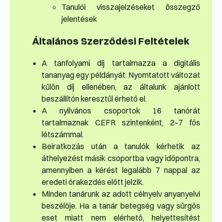
Tanulói visszajelzéseket összegző
jelentések
Általános Szerződési Feltételek
A tanfolyami díj tartalmazza a digitális
tananyag egy példányát. Nyomtatott változat
külön díj ellenében, az általunk ajánlott
beszállítón keresztül érhető el.
A nyilvános csoportok 16 tanórát
tartalmaznak CEFR szintenként, 2–7 fős
létszámmal.
Beiratkozás után a tanulók kérhetik az
áthelyezést másik csoportba vagy időpontra,
amennyiben a kérést legalább 7 nappal az
eredeti órakezdés előtt jelzik.
Minden tanárunk az adott célnyelv anyanyelvi
beszélője. Ha a tanár betegség vagy sürgős
eset miatt nem elérhető, helyettesítést