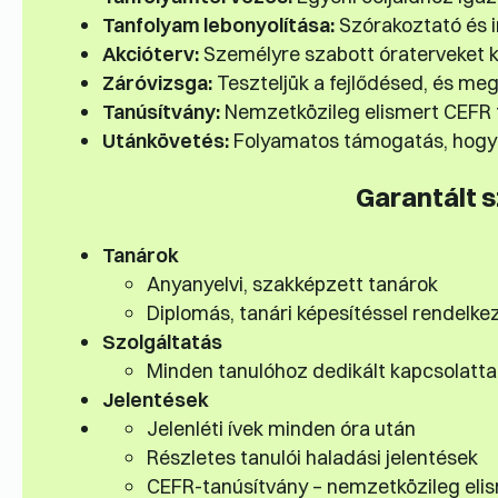
Tanfolyam lebonyolítása:
Szórakoztató és in
Akcióterv:
Személyre szabott óraterveket k
Záróvizsga:
Teszteljük a fejlődésed, és meg
Tanúsítvány:
Nemzetközileg elismert CEFR 
Utánkövetés:
Folyamatos támogatás, hogy 
Garantált 
Tanárok
Anyanyelvi, szakképzett tanárok
Diplomás, tanári képesítéssel rendelke
Szolgáltatás
Minden tanulóhoz dedikált kapcsolatta
Jelentések
Jelenléti ívek minden óra után
Részletes tanulói haladási jelentések
CEFR-tanúsítvány – nemzetközileg eli