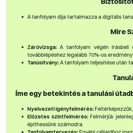
Biztosíto
A tanfolyam díja tartalmazza a digitális tan
Mire S
Záróvizsga:
A tanfolyam végén írásbeli é
továbblépéshez legalább 70%-os eredményt k
Tanúsítvány:
A tanfolyam teljesítése után ta
Tanul
Íme egy betekintés a tanulási útad
Nyelvezeti igényfelmérés:
Feltérképezzük,
Előzetes szintfelmérés:
Felmérjük jelenle
építhessünk számodra.
Tanfolyamtervezés:
Egyéni céljaidhoz igazí