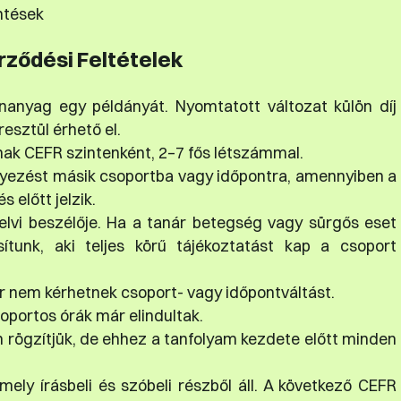
ntések
rződési Feltételek
tananyag egy példányát. Nyomtatott változat külön díj
resztül érhető el.
nak CEFR szintenként, 2–7 fős létszámmal.
elyezést másik csoportba vagy időpontra, amennyiben a
 előtt jelzik.
lvi beszélője. Ha a tanár betegség vagy sürgős eset
sítunk, aki teljes körű tájékoztatást kap a csoport
 nem kérhetnek csoport- vagy időpontváltást.
soportos órák már elindultak.
 rögzítjük, de ehhez a tanfolyam kezdete előtt minden
ely írásbeli és szóbeli részből áll. A következő CEFR