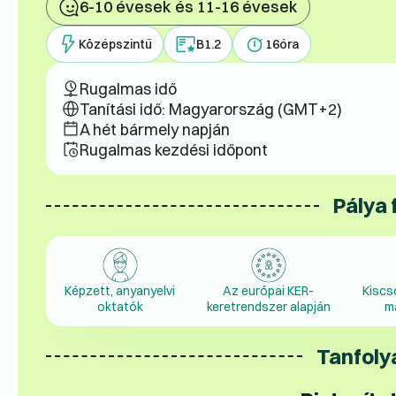
6-10 évesek és 11-16 évesek
Középszintű
B1.2
16
óra
Rugalmas idő
Tanítási idő: Magyarország (GMT+2)
A hét bármely napján
Rugalmas kezdési időpont
Pálya 
Képzett, anyanyelvi
Az európai KER-
Kiscs
oktatók
keretrendszer alapján
m
Tanfoly