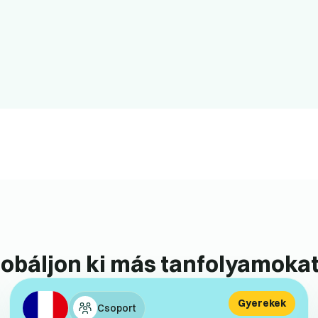
obáljon ki más tanfolyamokat
Gyerekek
Csoport