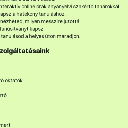
teraktív online órák anyanyelvi szakértő tanárokkal.
apsz a hatékony tanuláshoz.
nézheted, milyen messzire jutottál.
tanúsítványt kapsz.
tanulásod a helyes úton maradjon.
szolgáltatásaink
ző oktatók
rtó
smert