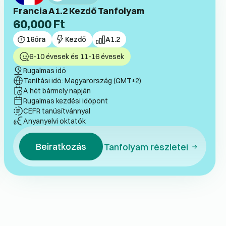
Francia A1.2 Kezdő Tanfolyam
60,000
Ft
16
óra
Kezdő
A1.2
6-10 évesek és 11-16 évesek
Rugalmas idő
Tanítási idő: Magyarország (GMT+2)
A hét bármely napján
Rugalmas kezdési időpont
CEFR tanúsítvánnyal
Anyanyelvi oktatók
Beiratkozás
Tanfolyam részletei