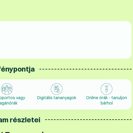
fénypontja
oportos vagy
Digitális tananyagok
Online órák - tanuljon
agánórák
bárhol
am részletei