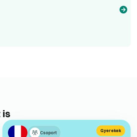
 is
Gyerekek
Csoport