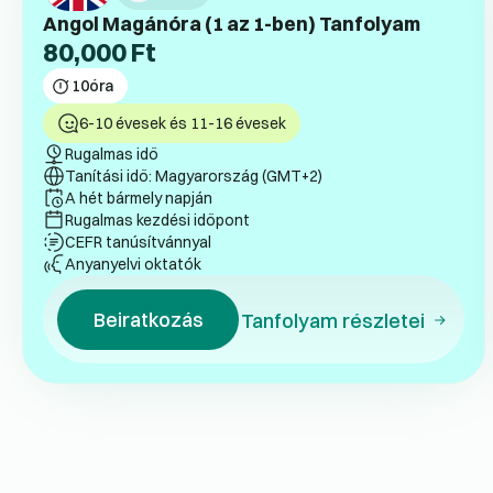
Angol Magánóra (1 az 1-ben) Tanfolyam
80,000
Ft
10
óra
6-10 évesek és 11-16 évesek
Rugalmas idő
Tanítási idő: Magyarország (GMT+2)
A hét bármely napján
Rugalmas kezdési időpont
CEFR tanúsítvánnyal
Anyanyelvi oktatók
Beiratkozás
Tanfolyam részletei