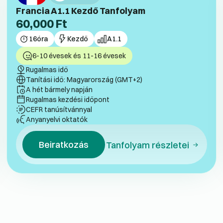
Francia A1.1 Kezdő Tanfolyam
60,000
Ft
16
óra
Kezdő
A1.1
6-10 évesek és 11-16 évesek
Rugalmas idő
Tanítási idő: Magyarország (GMT+2)
A hét bármely napján
Rugalmas kezdési időpont
CEFR tanúsítvánnyal
Anyanyelvi oktatók
Beiratkozás
Tanfolyam részletei