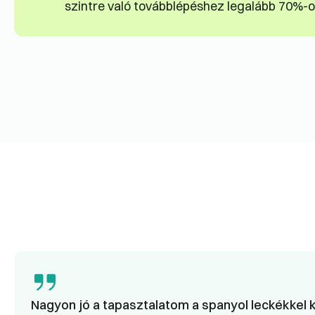
szintre való továbblépéshez legalább 70%-os
Nagyon jó a tapasztalatom a spanyol leckékkel k