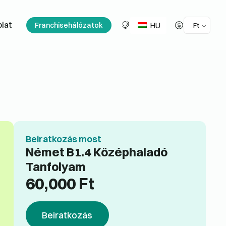
HU
lat
Franchisehálózatok
Ft
Beiratkozás most
Német B1.4 Középhaladó
Tanfolyam
60,000
Ft
Beiratkozás