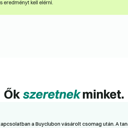
 eredményt kell elérni.
Ők
szeretnek
minket.
apcsolatban a Buyclubon vásárolt csomag után. A taná