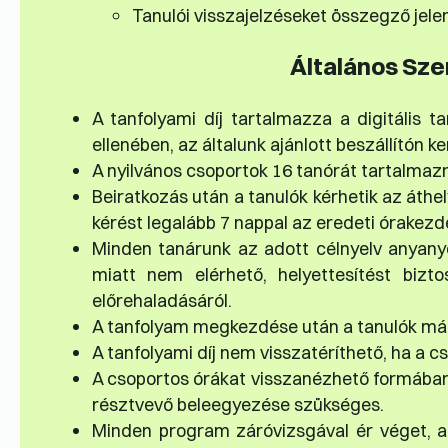
Tanulói visszajelzéseket összegző jele
Általános Sze
A tanfolyami díj tartalmazza a digitális 
ellenében, az általunk ajánlott beszállítón ke
A nyilvános csoportok 16 tanórát tartalmaz
Beiratkozás után a tanulók kérhetik az áth
kérést legalább 7 nappal az eredeti órakezdés
Minden tanárunk az adott célnyelv anyanye
miatt nem elérhető, helyettesítést bizto
előrehaladásáról.
A tanfolyam megkezdése után a tanulók már
A tanfolyami díj nem visszatéríthető, ha a c
A csoportos órákat visszanézhető formában
résztvevő beleegyezése szükséges.
Minden program záróvizsgával ér véget, am