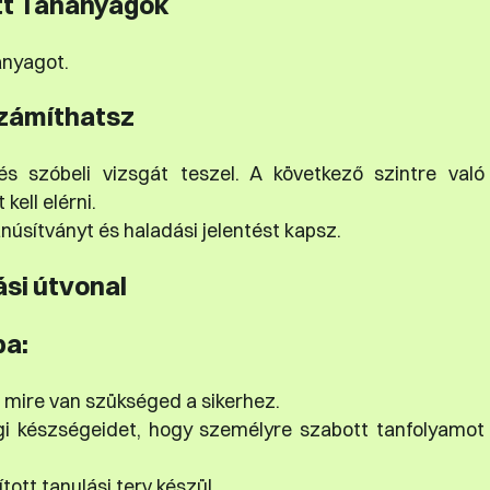
tt Tananyagok
anyagot.
zámíthatsz
s szóbeli vizsgát teszel. A következő szintre való
ell elérni.
núsítványt és haladási jelentést kapsz.
ási útvonal
ba:
 mire van szükséged a sikerhez.
gi készségeidet, hogy személyre szabott tanfolyamot
tott tanulási terv készül.