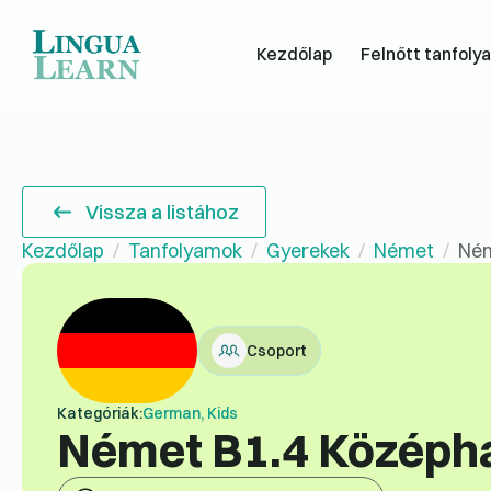
Kezdőlap
Felnőtt tanfoly
Vissza a listához
Kezdőlap
Tanfolyamok
Gyerekek
Német
Ném
Csoport
Kategóriák:
German, Kids
Német B1.4 Középh