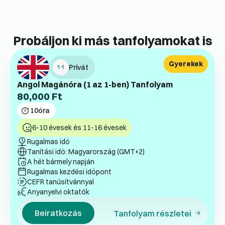
Probáljon ki más tanfolyamokat is
Gyerekek
Privát
Angol Magánóra (1 az 1-ben) Tanfolyam
80,000
Ft
10
óra
6-10 évesek és 11-16 évesek
Rugalmas idő
Tanítási idő: Magyarország (GMT+2)
A hét bármely napján
Rugalmas kezdési időpont
CEFR tanúsítvánnyal
Anyanyelvi oktatók
Beiratkozás
Tanfolyam részletei