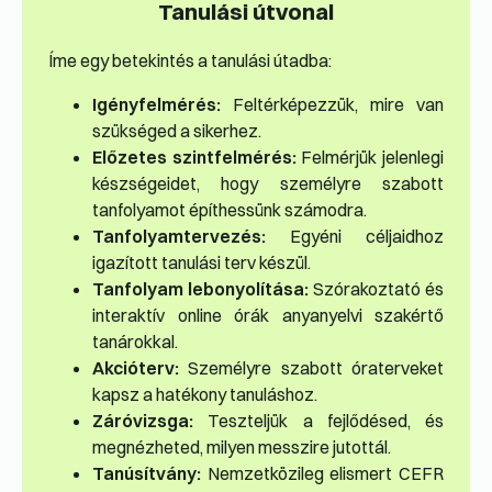
Tanulási útvonal
Íme egy betekintés a tanulási útadba:
Igényfelmérés:
Feltérképezzük, mire van
szükséged a sikerhez.
Előzetes szintfelmérés:
Felmérjük jelenlegi
készségeidet, hogy személyre szabott
tanfolyamot építhessünk számodra.
Tanfolyamtervezés:
Egyéni céljaidhoz
igazított tanulási terv készül.
Tanfolyam lebonyolítása:
Szórakoztató és
interaktív online órák anyanyelvi szakértő
tanárokkal.
Akcióterv:
Személyre szabott óraterveket
kapsz a hatékony tanuláshoz.
Záróvizsga:
Teszteljük a fejlődésed, és
megnézheted, milyen messzire jutottál.
Tanúsítvány:
Nemzetközileg elismert CEFR