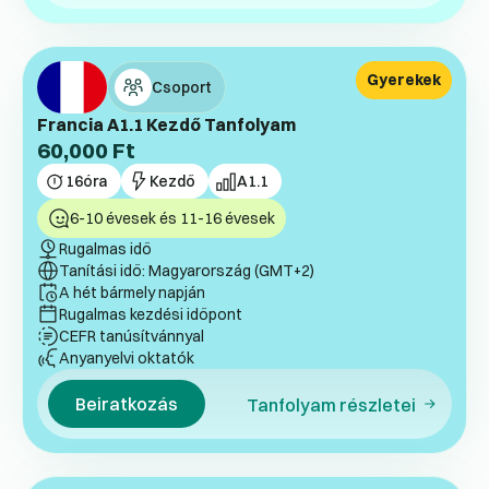
Gyerekek
Csoport
Francia A1.1 Kezdő Tanfolyam
60,000
Ft
16
óra
Kezdő
A1.1
6-10 évesek és 11-16 évesek
Rugalmas idő
Tanítási idő: Magyarország (GMT+2)
A hét bármely napján
Rugalmas kezdési időpont
CEFR tanúsítvánnyal
Anyanyelvi oktatók
Beiratkozás
Tanfolyam részletei