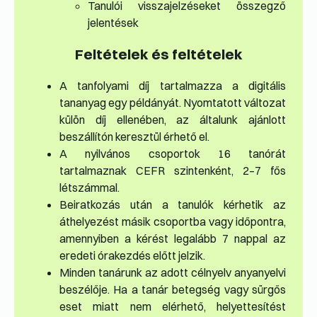
Tanulói visszajelzéseket összegző
jelentések
Feltételek és feltételek
A tanfolyami díj tartalmazza a digitális
tananyag egy példányát. Nyomtatott változat
külön díj ellenében, az általunk ajánlott
beszállítón keresztül érhető el.
A nyilvános csoportok 16 tanórát
tartalmaznak CEFR szintenként, 2–7 fős
létszámmal.
Beiratkozás után a tanulók kérhetik az
áthelyezést másik csoportba vagy időpontra,
amennyiben a kérést legalább 7 nappal az
eredeti órakezdés előtt jelzik.
Minden tanárunk az adott célnyelv anyanyelvi
beszélője. Ha a tanár betegség vagy sürgős
eset miatt nem elérhető, helyettesítést