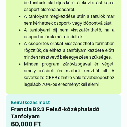
biztosítunk, aki teljes körű tájékoztatást kap a
csoport előrehaladásáról.
A tanfolyam megkezdése után a tanulók már
nem kérhetnek csoport- vagy időpontváltást.
A tanfolyami díj nem visszatéríthető, ha a
csoportos órák már elindultak.
A csoportos órákat visszanézhető formában
rögzítjük, de ehhez a tanfolyam kezdete előtt
minden résztvevő beleegyezése szükséges.
Minden program záróvizsgával ér véget,
amely írásbeli és szóbeli részből áll. A
következő CEFR szintre való továbblépéshez
legalább 70%-os eredményt kell elérni.
Beiratkozás most
Francia B2.3 Felső-középhaladó
Tanfolyam
60,000
Ft