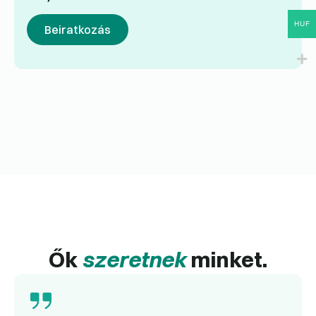
HUF
Beiratkozás
Ők
szeretnek
minket.