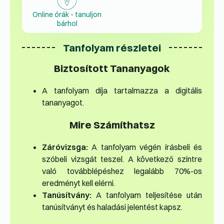
Online órák - tanuljon
bárhol
Tanfolyam részletei
Biztosított Tananyagok
A tanfolyam díja tartalmazza a digitális
tananyagot.
Mire Számíthatsz
Záróvizsga:
A tanfolyam végén írásbeli és
szóbeli vizsgát teszel. A következő szintre
való továbblépéshez legalább 70%-os
eredményt kell elérni.
Tanúsítvány:
A tanfolyam teljesítése után
tanúsítványt és haladási jelentést kapsz.