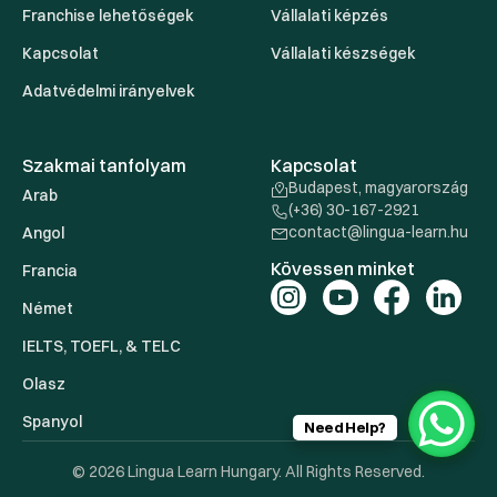
Franchise lehetőségek
Vállalati képzés
Kapcsolat
Vállalati készségek
Adatvédelmi irányelvek
Szakmai tanfolyam
Kapcsolat
Budapest, magyarország
Arab
(+36) 30-167-2921
contact@lingua-learn.hu
Angol
Kövessen minket
Francia
Német
IELTS, TOEFL, & TELC
Olasz
Spanyol
Need Help?
© 2026 Lingua Learn Hungary. All Rights Reserved.