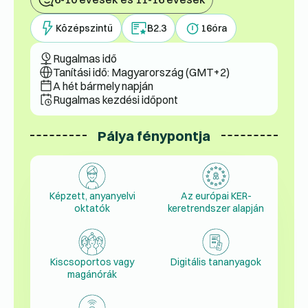
Középszintű
B2.3
16
óra
Rugalmas idő
Tanítási idő: Magyarország (GMT+2)
A hét bármely napján
Rugalmas kezdési időpont
Pálya fénypontja
Képzett, anyanyelvi
Az európai KER-
oktatók
keretrendszer alapján
Kiscsoportos vagy
Digitális tananyagok
magánórák