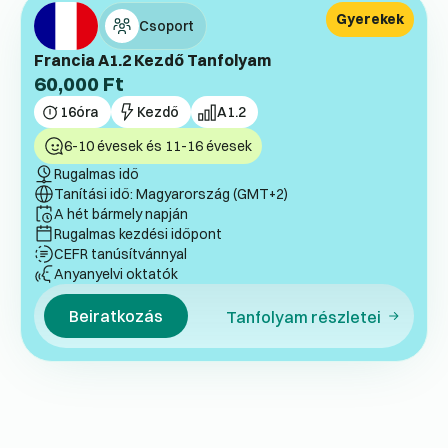
Gyerekek
Csoport
Francia A1.2 Kezdő Tanfolyam
60,000
Ft
16
óra
Kezdő
A1.2
6-10 évesek és 11-16 évesek
Rugalmas idő
Tanítási idő: Magyarország (GMT+2)
A hét bármely napján
Rugalmas kezdési időpont
CEFR tanúsítvánnyal
Anyanyelvi oktatók
Beiratkozás
Tanfolyam részletei