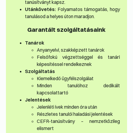
tanúsítványt kapsz.
Utánkövetés:
Folyamatos támogatás, hogy
tanulásod a helyes úton maradjon.
Garantált szolgáltatásaink
Tanárok
Anyanyelvi, szakképzett tanárok
Felsőfokú végzettséggel és tanári
képesítéssel rendelkeznek
Szolgáltatás
Kiemelkedő ügyfélszolgálat
Minden tanulóhoz dedikált
kapcsolattartó
Jelentések
Jelenléti ívek minden óra után
Részletes tanulói haladási jelentések
CEFR-tanúsítvány – nemzetközileg
elismert