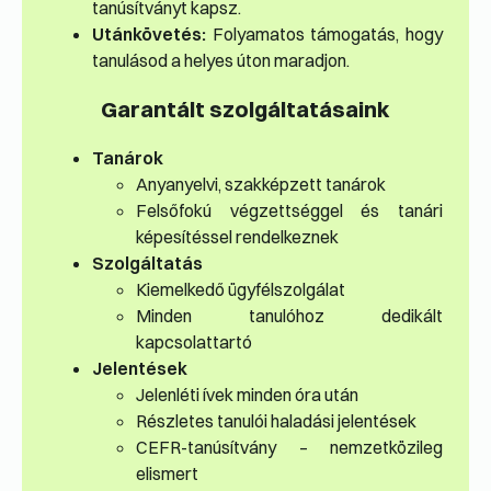
tanúsítványt kapsz.
Utánkövetés:
Folyamatos támogatás, hogy
tanulásod a helyes úton maradjon.
Garantált szolgáltatásaink
Tanárok
Anyanyelvi, szakképzett tanárok
Felsőfokú végzettséggel és tanári
képesítéssel rendelkeznek
Szolgáltatás
Kiemelkedő ügyfélszolgálat
Minden tanulóhoz dedikált
kapcsolattartó
Jelentések
Jelenléti ívek minden óra után
Részletes tanulói haladási jelentések
CEFR-tanúsítvány – nemzetközileg
elismert