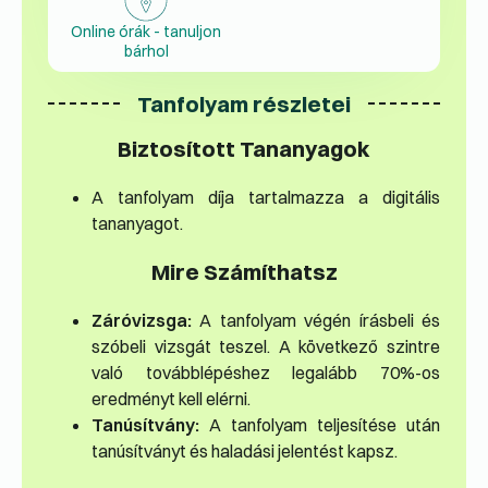
Online órák - tanuljon
bárhol
Tanfolyam részletei
Biztosított Tananyagok
A tanfolyam díja tartalmazza a digitális
tananyagot.
Mire Számíthatsz
Záróvizsga:
A tanfolyam végén írásbeli és
szóbeli vizsgát teszel. A következő szintre
való továbblépéshez legalább 70%-os
eredményt kell elérni.
Tanúsítvány:
A tanfolyam teljesítése után
tanúsítványt és haladási jelentést kapsz.