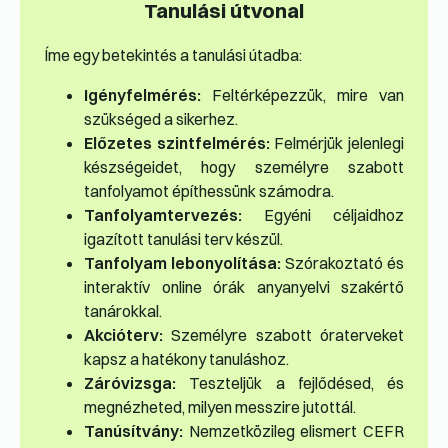
Tanulási útvonal
Íme egy betekintés a tanulási útadba:
Igényfelmérés:
Feltérképezzük, mire van
szükséged a sikerhez.
Előzetes szintfelmérés:
Felmérjük jelenlegi
készségeidet, hogy személyre szabott
tanfolyamot építhessünk számodra.
Tanfolyamtervezés:
Egyéni céljaidhoz
igazított tanulási terv készül.
Tanfolyam lebonyolítása:
Szórakoztató és
interaktív online órák anyanyelvi szakértő
tanárokkal.
Akcióterv:
Személyre szabott óraterveket
kapsz a hatékony tanuláshoz.
Záróvizsga:
Teszteljük a fejlődésed, és
megnézheted, milyen messzire jutottál.
Tanúsítvány:
Nemzetközileg elismert CEFR