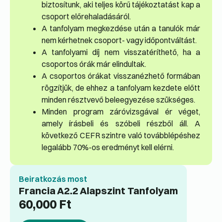
biztosítunk, aki teljes körű tájékoztatást kap a
csoport előrehaladásáról.
A tanfolyam megkezdése után a tanulók már
nem kérhetnek csoport- vagy időpontváltást.
A tanfolyami díj nem visszatéríthető, ha a
csoportos órák már elindultak.
A csoportos órákat visszanézhető formában
rögzítjük, de ehhez a tanfolyam kezdete előtt
minden résztvevő beleegyezése szükséges.
Minden program záróvizsgával ér véget,
amely írásbeli és szóbeli részből áll. A
következő CEFR szintre való továbblépéshez
legalább 70%-os eredményt kell elérni.
Beiratkozás most
Francia A2.2 Alapszint Tanfolyam
60,000
Ft