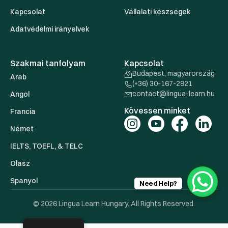
Kapcsolat
Vállalati készségek
Adatvédelmi irányelvek
Szakmai tanfolyam
Kapcsolat
Budapest, magyarország
Arab
(+36) 30-167-2921
contact@lingua-learn.hu
Angol
Kövessen minket
Francia
Német
IELTS, TOEFL, & TELC
Olasz
Spanyol
Need Help?
© 2026 Lingua Learn Hungary. All Rights Reserved.