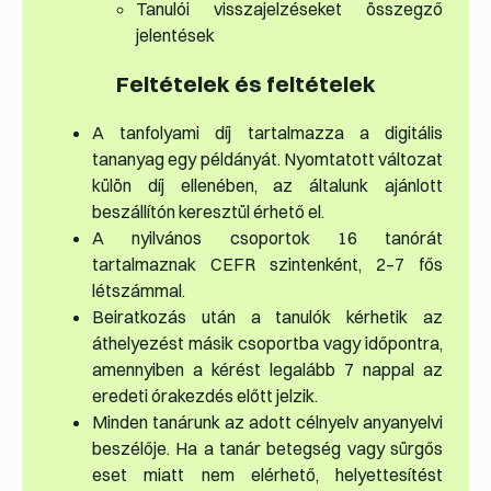
Tanulói visszajelzéseket összegző
jelentések
Feltételek és feltételek
A tanfolyami díj tartalmazza a digitális
tananyag egy példányát. Nyomtatott változat
külön díj ellenében, az általunk ajánlott
beszállítón keresztül érhető el.
A nyilvános csoportok 16 tanórát
tartalmaznak CEFR szintenként, 2–7 fős
létszámmal.
Beiratkozás után a tanulók kérhetik az
áthelyezést másik csoportba vagy időpontra,
amennyiben a kérést legalább 7 nappal az
eredeti órakezdés előtt jelzik.
Minden tanárunk az adott célnyelv anyanyelvi
beszélője. Ha a tanár betegség vagy sürgős
eset miatt nem elérhető, helyettesítést