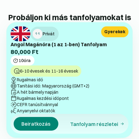
Probáljon ki más tanfolyamokat is
Gyerekek
Privát
Angol Magánóra (1 az 1-ben) Tanfolyam
80,000
Ft
10
óra
6-10 évesek és 11-16 évesek
Rugalmas idő
Tanítási idő: Magyarország (GMT+2)
A hét bármely napján
Rugalmas kezdési időpont
CEFR tanúsítvánnyal
Anyanyelvi oktatók
Beiratkozás
Tanfolyam részletei