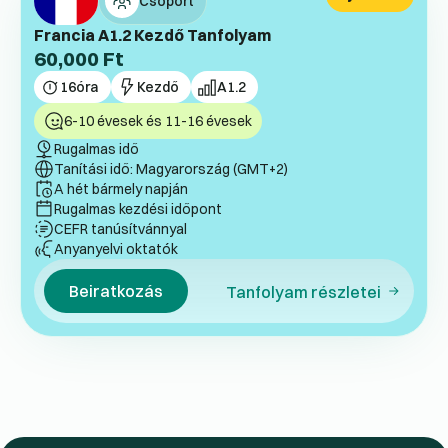
Csoport
Francia A1.2 Kezdő Tanfolyam
60,000
Ft
16
óra
Kezdő
A1.2
6-10 évesek és 11-16 évesek
Rugalmas idő
Tanítási idő: Magyarország (GMT+2)
A hét bármely napján
Rugalmas kezdési időpont
CEFR tanúsítvánnyal
Anyanyelvi oktatók
Beiratkozás
Tanfolyam részletei