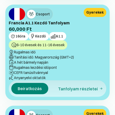
Gyerekek
Csoport
Francia A1.1 Kezdő Tanfolyam
60,000
Ft
16
óra
Kezdő
A1.1
6-10 évesek és 11-16 évesek
Rugalmas idő
Tanítási idő: Magyarország (GMT+2)
A hét bármely napján
Rugalmas kezdési időpont
CEFR tanúsítvánnyal
Anyanyelvi oktatók
Beiratkozás
Tanfolyam részletei
Gyerekek