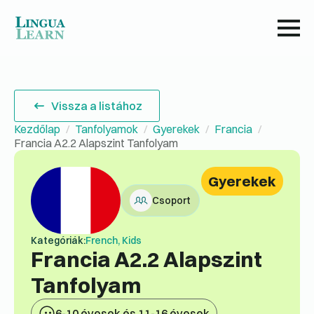
Vissza a listához
Kezdőlap
Tanfolyamok
Gyerekek
Francia
Francia A2.2 Alapszint Tanfolyam
Gyerekek
Csoport
Kategóriák:
French, Kids
Francia A2.2 Alapszint
Tanfolyam
6-10 évesek és 11-16 évesek