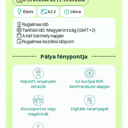
Elemi
A2.2
16
óra
Rugalmas idő
Tanítási idő: Magyarország (GMT+2)
A hét bármely napján
Rugalmas kezdési időpont
Pálya fénypontja
Képzett, anyanyelvi
Az európai KER-
oktatók
keretrendszer alapján
Kiscsoportos vagy
Digitális tananyagok
magánórák