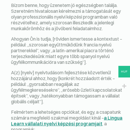
Bízom benne, hogy üzenetem jó egészségben találja.
Szeretném hivatalosan kérelmezni a támogatását egy
olyan professzionális nyelvi képzési programban való
részvételhez, amely szorosan illeszkedik a jelenlegi
munkakörömhöz és a jövőbeni feladataimhoz.
Ahogyan Ön is tudja, [röviden ismertesse a kontextust –
például: „szorosan együttműködünk francia nyelvű
partnerekkel”, vagy „a latin-amerikai piacra történő
terjeszkedésünk miatt egyre több spanyol nyelvű
ügyfélkommunikációra van szükség”].
A(z) [nyelv] nyelvtudásom fejlesztése közvetlenül
HUF
hozzájárul ahhoz, hogy [konkrét hozzáadott érték –
például: „gyorsabban reagáljak az
ügyfélmegkeresésekre”, „erősebb üzleti kapcsolatokat
építsek”, vagy „hatékonyabban támogassam a vállalat
globális céljait”].
Felmértem a lehetséges opciókat, és egy, a csapatunk
számára megfelelő szakmai megoldást kínál –
a Lingua
Learn vállalati nyelvi képzési programjait
. a
programjuk: