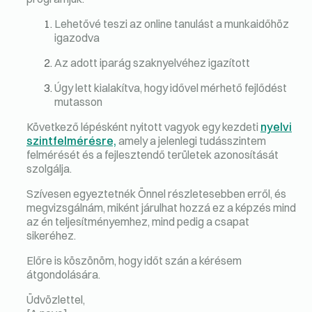
Lehetővé teszi az online tanulást a munkaidőhöz
igazodva
Az adott iparág szaknyelvéhez igazított
Úgy lett kialakítva, hogy idővel mérhető fejlődést
mutasson
Következő lépésként nyitott vagyok egy kezdeti
nyelvi
szintfelmérésre,
amely a jelenlegi tudásszintem
felmérését és a fejlesztendő területek azonosítását
szolgálja.
Szívesen egyeztetnék Önnel részletesebben erről, és
megvizsgálnám, miként járulhat hozzá ez a képzés mind
az én teljesítményemhez, mind pedig a csapat
sikeréhez.
Előre is köszönöm, hogy időt szán a kérésem
átgondolására.
Üdvözlettel,