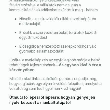
A munkavállalók nyelvi készségekkel való
felvértezésével a vállalatok nem csupán a
kommunikációs akadályokat szüntetik meg – hanem:
Növelik a munkavállalók elkötelezettségét és
motivációját
Erősítik a szervezeten belüli, területek közötti
együttműködést
Elősegítik a nemzetközi szerepkörökhöz való
gyorsabb alkalmazkodást
Ezáltal a nyelvi képzés az egyik legjobb módja a belső
tehetségek fejlesztésének—
és egyben kiváló érv a
kérvényében.
Mielőtt rákattintana a küldés gombra, engedje meg,
hogy segítsünk egy olyan érvelést felépíteni, amelyet a
vezetőség sem tud figyelmen kívül hagyni!
Útmutató lépésről lépésre: hogyan igényeljen
nyelvi képzést a munkáltatójától