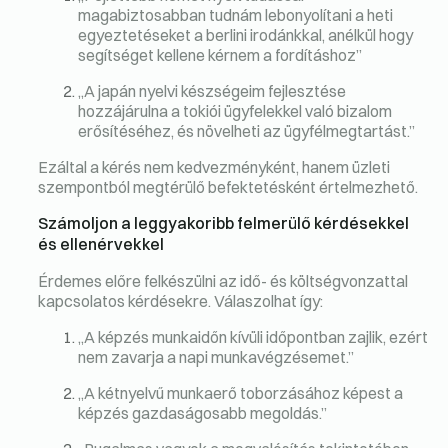
magabiztosabban tudnám lebonyolítani a heti
egyeztetéseket a berlini irodánkkal, anélkül hogy
segítséget kellene kérnem a fordításhoz”
„A japán nyelvi készségeim fejlesztése
hozzájárulna a tokiói ügyfelekkel való bizalom
erősítéséhez, és növelheti az ügyfélmegtartást.”
Ezáltal a kérés nem kedvezményként, hanem üzleti
szempontból megtérülő befektetésként értelmezhető.
Számoljon a leggyakoribb felmerülő kérdésekkel
és ellenérvekkel
Érdemes előre felkészülni az idő- és költségvonzattal
kapcsolatos kérdésekre. Válaszolhat így:
„A képzés munkaidőn kívüli időpontban zajlik, ezért
nem zavarja a napi munkavégzésemet.”
„A kétnyelvű munkaerő toborzásához képest a
képzés gazdaságosabb megoldás.”