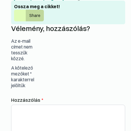
Ossza meg a cikket!
Share
Vélemény, hozzászólás?
Az e-mail
címet nem
tesszük
közzé.
A kötelező
mezőket
*
karakterrel
jelöltük
Hozzászólás
*