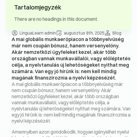
Tartalomjegyzék
There are no headings in this document.
LinguaLearn admin
augusztus 8th, 2025
Blog
A mai globális munkaerőpiacon a többnyelvűség
már nem csupán bónusz, hanem versenyelőny.
Akár nemzetközi ügyfeleket kezel, akár több
országban vannak munkavállalói, vagy előléptetés
célja, a nyelvtanulás új lehetőségeket nyithat meg
számára. Van egy jó hírünk is: nem kell mindig
magának finanszíroznia a nyelvi képzésézét.
A mai globális munkaerőpiacon a többnyelvűség már
nem csupán bónusz, hanem versenyelőny. Akár
nemzetközi ügyfeleket kezel, akár több országban
vannak munkavállalói, vagy előléptetés célja, a
nyelvtanulás új lehetőségeket nyithat meg számára. Van
egy jó hírünk is: nem kell mindig magának finanszíroznia a
nyelvi képzésézét.
Amennyiben azon gondolkodik, hogyan igényelhet nyelvi