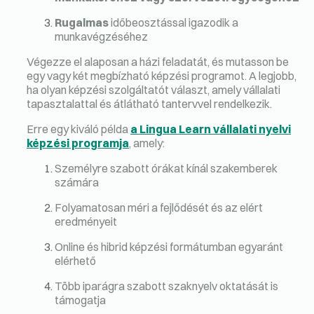
Rugalmas
időbeosztással igazodik a
munkavégzéséhez
Végezze el alaposan a házi feladatát, és mutasson be
egy vagy két megbízható képzési programot. A legjobb,
ha olyan képzési szolgáltatót választ, amely vállalati
tapasztalattal és átlátható tantervvel rendelkezik.
Erre egy kiváló példa
a Lingua Learn vállalati nyelvi
képzési programja
, amely:
Személyre szabott órákat kínál szakemberek
számára
Folyamatosan méri a fejlődését és az elért
eredményeit
Online és hibrid képzési formátumban egyaránt
elérhető
Több iparágra szabott szaknyelv oktatását is
támogatja