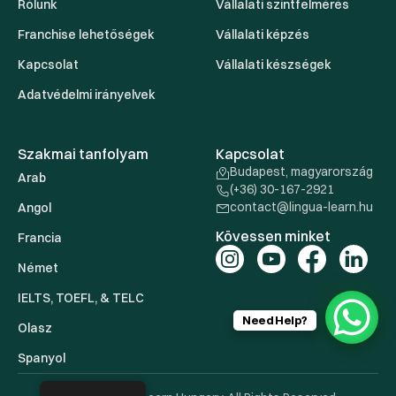
Rólunk
Vállalati szintfelmérés
Franchise lehetőségek
Vállalati képzés
Kapcsolat
Vállalati készségek
Adatvédelmi irányelvek
Szakmai tanfolyam
Kapcsolat
Budapest, magyarország
Arab
(+36) 30-167-2921
contact@lingua-learn.hu
Angol
Kövessen minket
Francia
Német
IELTS, TOEFL, & TELC
Need Help?
Olasz
Spanyol