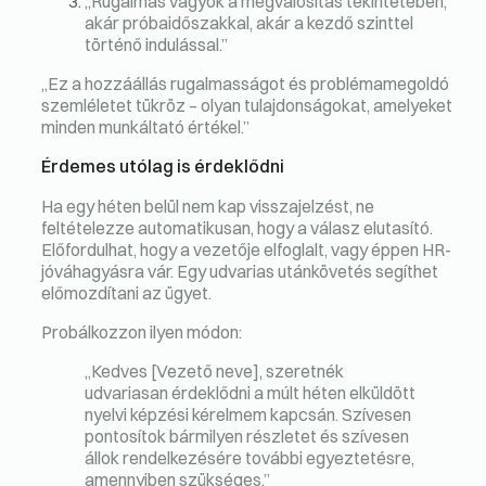
„Rugalmas vagyok a megvalósítás tekintetében,
akár próbaidőszakkal, akár a kezdő szinttel
történő indulással.”
„Ez a hozzáállás rugalmasságot és problémamegoldó
szemléletet tükröz – olyan tulajdonságokat, amelyeket
minden munkáltató értékel.”
Érdemes utólag is érdeklődni
Ha egy héten belül nem kap visszajelzést, ne
feltételezze automatikusan, hogy a válasz elutasító.
Előfordulhat, hogy a vezetője elfoglalt, vagy éppen HR-
jóváhagyásra vár. Egy udvarias utánkövetés segíthet
előmozdítani az ügyet.
Probálkozzon ilyen módon:
„Kedves [Vezető neve], szeretnék
udvariasan érdeklődni a múlt héten elküldött
nyelvi képzési kérelmem kapcsán. Szívesen
pontosítok bármilyen részletet és szívesen
állok rendelkezésére további egyeztetésre,
amennyiben szükséges.”