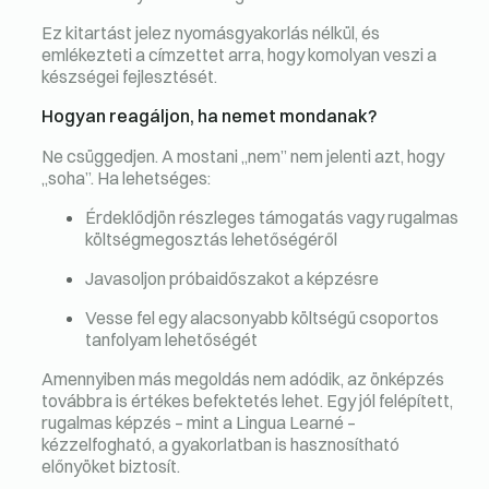
Ez kitartást jelez nyomásgyakorlás nélkül, és
emlékezteti a címzettet arra, hogy komolyan veszi a
készségei fejlesztését.
Hogyan reagáljon, ha nemet mondanak?
Ne csüggedjen. A mostani „nem” nem jelenti azt, hogy
„soha”. Ha lehetséges:
Érdeklődjön részleges támogatás vagy rugalmas
költségmegosztás lehetőségéről
Javasoljon próbaidőszakot a képzésre
Vesse fel egy alacsonyabb költségű csoportos
tanfolyam lehetőségét
Amennyiben más megoldás nem adódik, az önképzés
továbbra is értékes befektetés lehet. Egy jól felépített,
rugalmas képzés – mint a Lingua Learné –
kézzelfogható, a gyakorlatban is hasznosítható
előnyöket biztosít.