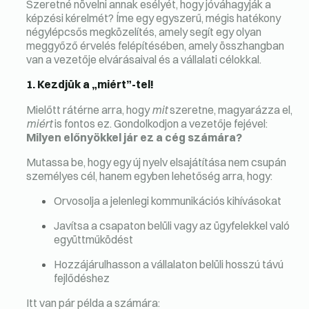
Szeretné növelni annak esélyét, hogy jóváhagyják a
képzési kérelmét? Íme egy egyszerű, mégis hatékony
négylépcsős megközelítés, amely segít egy olyan
meggyőző érvelés felépítésében, amely összhangban
van a vezetője elvárásaival és a vállalati célokkal.
1. Kezdjük a „miért”-tel!
Mielőtt rátérne arra, hogy
mit
szeretne, magyarázza el,
miért
is fontos ez. Gondolkodjon a vezetője fejével:
Milyen előnyökkel jár ez a cég számára?
Mutassa be, hogy egy új nyelv elsajátítása nem csupán
személyes cél, hanem egyben lehetőség arra, hogy:
Orvosolja a jelenlegi kommunikációs kihívásokat
Javítsa a csapaton belüli vagy az ügyfelekkel való
együttműködést
Hozzájárulhasson a vállalaton belüli hosszú távú
fejlődéshez
Itt van pár példa a számára: