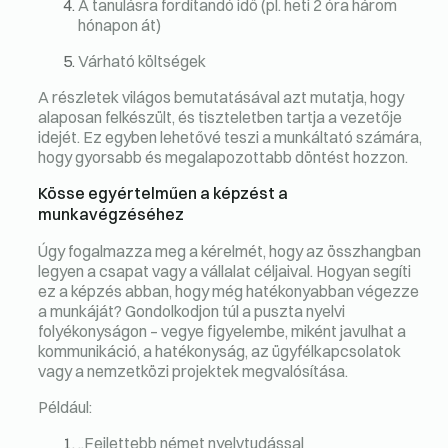
A tanulásra fordítandó idő (pl. heti 2 óra három
hónapon át)
Várható költségek
A részletek világos bemutatásával azt mutatja, hogy
alaposan felkészült, és tiszteletben tartja a vezetője
idejét. Ez egyben lehetővé teszi a munkáltató számára,
hogy gyorsabb és megalapozottabb döntést hozzon.
Kösse egyértelműen a képzést a
munkavégzéséhez
Úgy fogalmazza meg a kérelmét, hogy az összhangban
legyen a csapat vagy a vállalat céljaival. Hogyan segíti
ez a képzés abban, hogy még hatékonyabban végezze
a munkáját? Gondolkodjon túl a puszta nyelvi
folyékonyságon – vegye figyelembe, miként javulhat a
kommunikáció, a hatékonyság, az ügyfélkapcsolatok
vagy a nemzetközi projektek megvalósítása.
Például:
„Fejlettebb német nyelvtudással