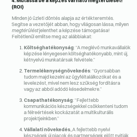
4. Mutassa be a képzés várható megtérülését!
(ROI)
Minden jó üzleti döntés alapja az értékteremtés.
Segítse a vezetőjét abban, hogy világosan lássa, milyen
megtérülést
jelenthet a képzése támogatása!
Feltétlenül említse meg az alábbiakat:
Költséghatékonyság
: “A meglévő munkavállalók
képzése lényegesen költséghatékonyabb, mint új,
kétnyelvű munkatársak felvétele.”
Termelékenységnövekedés
: “Gyorsabban
tudom majd kezelni az ügyféltalálkozókat és a
levelezést, mivel nem lesz szükség fordításra
vagy az abból adódó késedelmekre.”
Csapathatékonyság
: “Fejlettebb
kommunikációs készségekkel csökkenteni tudom
a félreértések kockázatát a multikulturális
projektjeinkben.”
Vállalati növekedés
„A fejlettebb nyelvi
készségek új piacok és partnerségek előtt nyitják