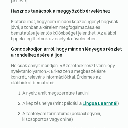
[A neve]
Hasznos tanácsok a meggyőzőbb érveléshez
Előfordulhat, hogy nem minden képzési igényt hagynak
jóvá, azonban a kérelem megfogalmazása és
bemutatása jelentős különbséget jelenthet. Az alábbi
tippek segíthetnek az esélyek növelésében:
Gondoskodjon arról, hogy minden lényeges részlet
a rendelkezésére álljon
Ne csak annyit mondjon: »Szeretnék részt venni egy
nyelvtanfolyamon.« Érkezzen a megbeszélésre
konkrét, releváns információkkal. Érdemes az
alábbiakat bemutatni:
A nyelv, amit megszeretne tanulni
A képzés helye (mint például a
Lingua Learnnél
)
A tanfolyam formátuma (például egyéni,
kiscsoportos vagy online)