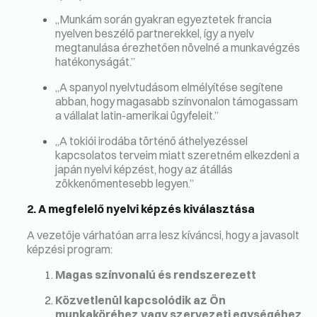
„Munkám során gyakran egyeztetek francia
nyelven beszélő partnerekkel, így a nyelv
megtanulása érezhetően növelné a munkavégzés
hatékonyságát.”
„A spanyol nyelvtudásom elmélyítése segítene
abban, hogy magasabb színvonalon támogassam
a vállalat latin-amerikai ügyfeleit.”
„A tokiói irodába történő áthelyezéssel
kapcsolatos terveim miatt szeretném elkezdeni a
japán nyelvi képzést, hogy az átállás
zökkenőmentesebb legyen.”
2. A megfelelő nyelvi képzés kiválasztása
A vezetője várhatóan arra lesz kíváncsi, hogy a javasolt
képzési program:
Magas színvonalú és rendszerezett
Közvetlenül kapcsolódik az Ön
munkaköréhez vagy szervezeti egységéhez