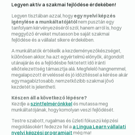
Legyen aktív a szakmai fejlődése érdekében!
Legyen tisztában azzal, hogy
egy nyelvi képzés
igénylése a munkáltatójától
nem pusztán egy
tanfolyam kérvényezéséről szól, hanem arról is, hogy
meggyőző érveket mutasson be saját szakmai
fejlődése és a vállalat sikere érdekében.
A munkáltatók értékelik a kezdeményezőkészséget,
különösen akkor, ha azt egyértelmű előnyök, átgondolt
utánajárás és a fejlődésbe fektetett idő iránti
elkötelezettség támasztja alá. Megfelelő hangnemmel,
megalapozott érveléssel és jó időzítéssel a kérése akár
egy magabiztosabb, nemzetközibb szakmai jövő
kezdetét is jelentheti.
Készen áll a következő lépésre?
Kezdje a
szintfelmérőnkkel
és mutassa meg
munkáltatójának, hogy komolyan veszi fejlődését.
Testre szabott, rugalmas és üzleti fókuszú képzési
megoldásokért fedezze fel a
a Lingua Learn vállalati
nyelvi képzési programjait
még ma!