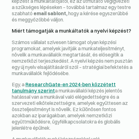
képzést a munkáltatójától, ez az útmutató végigvezeti
a szükséges lépéseken – továbbá tartalmaz egy testre
szabható
email sablont,
hogy a kérése egyszerűbbé
és meggyőzőbbé váljon.
Miért támogatják a munkáltatók a nyelvi képzést?
Számos vállalat szívesen támogat olyan képzési
programokat, amelyek javítják a munkateljesítményt,
növelik a munkavállalók megtartását, és elősegítik a
nemzetközi terjeszkedést. A nyelvi képzés nem pusztán
egy új nyelv elsajátításáról szól – stratégiai befektetés a
munkavállalók fejlődésébe.
Egy, a
ResearchGate-en 2024-ben közzétett
tanulmány szerint
a munkavállalói képzés jelentős
hatással van a munkával való elégedettségre és a
szervezeti elkötelezettségre, amelyek együttesen az
összteljesítményt is növelik. Ez különösen fontos
azokban az iparágakban, amelyek nemzetközi
együttműködésre, ügyfélkapcsolatokra és globális
jelenlétre épülnek.