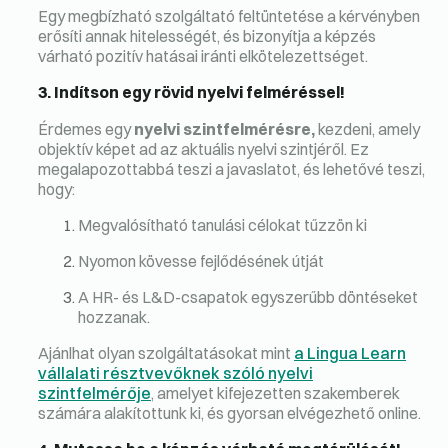
Egy megbízható szolgáltató feltüntetése a kérvényben
erősíti annak hitelességét, és bizonyítja a képzés
várható pozitív hatásai iránti elkötelezettséget.
3. Indítson egy rövid nyelvi felméréssel!
Érdemes egy
nyelvi szintfelmérésre,
kezdeni, amely
objektív képet ad az aktuális nyelvi szintjéről. Ez
megalapozottabbá teszi a javaslatot, és lehetővé teszi,
hogy:
Megvalósítható tanulási célokat tűzzön ki
Nyomon kövesse fejlődésének útját
A HR- és L&D-csapatok egyszerűbb döntéseket
hozzanak.
Ajánlhat olyan szolgáltatásokat mint
a Lingua Learn
vállalati résztvevőknek szóló nyelvi
szintfelmérője
, amelyet kifejezetten szakemberek
számára alakítottunk ki, és gyorsan elvégezhető online.