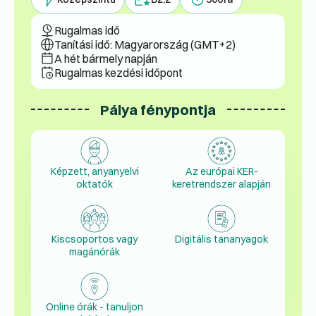
Rugalmas idő
Tanítási idő: Magyarország (GMT+2)
A hét bármely napján
Rugalmas kezdési időpont
Pálya fénypontja
Képzett, anyanyelvi
Az európai KER-
oktatók
keretrendszer alapján
Kiscsoportos vagy
Digitális tananyagok
magánórák
Online órák - tanuljon