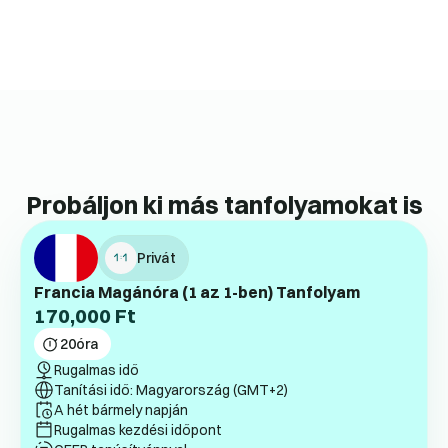
Probáljon ki más tanfolyamokat is
Privát
Francia Magánóra (1 az 1-ben) Tanfolyam
170,000
Ft
20
óra
Rugalmas idő
Tanítási idő: Magyarország (GMT+2)
A hét bármely napján
Rugalmas kezdési időpont