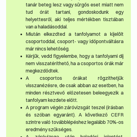
tanár beteg lesz vagy sürgős eset miatt nem
tud órát tartani, gondoskodunk egy
helyettesről, aki teljes mértékben tisztában
van a haladásoddal.
Miután elkezdted a tanfolyamot a kijelölt
csoportoddal, csoport- vagy időpontváltásra
már nincs lehetőség.
Kérjük, vedd figyelembe, hogy a tanfolyami díj
nem visszatéríthető, ha a csoportos órák már
megkezdődtek.
A csoportos órákat rögzíthetjük
visszanézésre, de csak abban az esetben, ha
minden résztvevő előzetesen beleegyezik a
tanfolyam kezdete előtt.
A program végén záróvizsgát teszel (írásban
és szóban egyaránt). A következő CEFR
szintre való továbblépéshez legalább 70%-os
eredmény szükséges.
A záróvizsga után haladási jelentést,