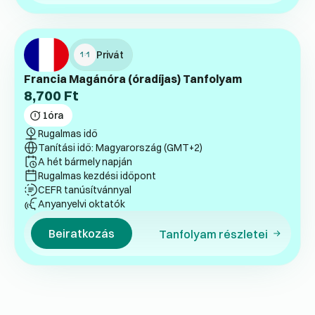
Privát
Francia Magánóra (óradíjas) Tanfolyam
8,700
Ft
1
óra
Rugalmas idő
Tanítási idő: Magyarország (GMT+2)
A hét bármely napján
Rugalmas kezdési időpont
CEFR tanúsítvánnyal
Anyanyelvi oktatók
Beiratkozás
Tanfolyam részletei