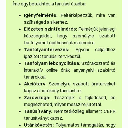
Íme egy betekintés a tanulási útadba:
Igényfelmérés:
Feltérképezzük, mire van
szükséged a sikerhez.
Előzetes szintfelmérés:
Felmérjük jelenlegi
készségeidet, hogy személyre szabott
tanfolyamot építhessünk számodra.
Tanfolyamtervezés:
Egyéni céljaidhoz
igazított tanulási terv készül.
Tanfolyam lebonyolítása:
Szórakoztató és
interaktív online órák anyanyelvi szakértő
tanárokkal.
Akcióterv:
Személyre szabott óraterveket
kapsz a hatékony tanuláshoz.
Záróvizsga:
Teszteljük a fejlődésed, és
megnézheted, milyen messzire jutottál.
Tanúsítvány:
Nemzetközileg elismert CEFR
tanúsítványt kapsz.
Utánkövetés:
Folyamatos támogatás, hogy