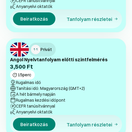
CEFR tanúsítvánnyal
Anyanyelvi oktatók
Beiratkozás
Tanfolyam részletei
Privát
Angol Nyelvtanfolyam előtti szintfelmérés
3,500
Ft
15
perc
Rugalmas idő
Tanítási idő: Magyarország (GMT+2)
A hét bármely napján
Rugalmas kezdési időpont
CEFR tanúsítvánnyal
Anyanyelvi oktatók
Beiratkozás
Tanfolyam részletei