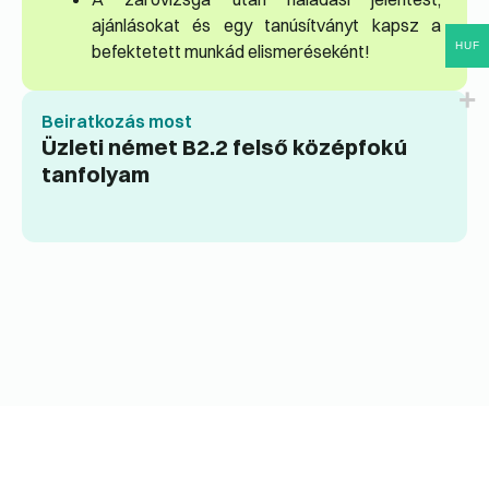
ajánlásokat és egy tanúsítványt kapsz a
HUF
befektetett munkád elismeréseként!
Beiratkozás most
Üzleti német B2.2 felső középfokú
tanfolyam