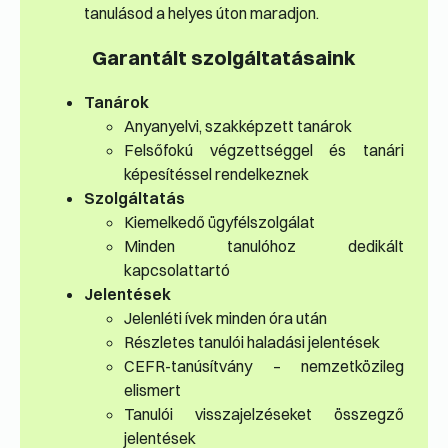
tanulásod a helyes úton maradjon.
Garantált szolgáltatásaink
Tanárok
Anyanyelvi, szakképzett tanárok
Felsőfokú végzettséggel és tanári
képesítéssel rendelkeznek
Szolgáltatás
Kiemelkedő ügyfélszolgálat
Minden tanulóhoz dedikált
kapcsolattartó
Jelentések
Jelenléti ívek minden óra után
Részletes tanulói haladási jelentések
CEFR-tanúsítvány – nemzetközileg
elismert
Tanulói visszajelzéseket összegző
jelentések