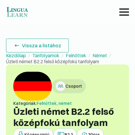
Vissza a listához
Kezdőlap
Tanfolyamok
Felnőttek
Német
Üzleti német B2.2 felső középfokú tanfolyam
Csoport
Kategóriák:
Felnőttek, német
Üzleti német B2.2 felső
középfokú tanfolyam
Középszintű
B2.2
30
óra