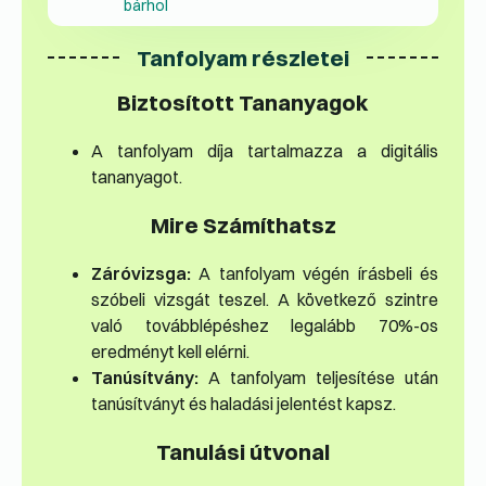
bárhol
Tanfolyam részletei
Biztosított Tananyagok
A tanfolyam díja tartalmazza a digitális
tananyagot.
Mire Számíthatsz
Záróvizsga:
A tanfolyam végén írásbeli és
szóbeli vizsgát teszel. A következő szintre
való továbblépéshez legalább 70%-os
eredményt kell elérni.
Tanúsítvány:
A tanfolyam teljesítése után
tanúsítványt és haladási jelentést kapsz.
Tanulási útvonal