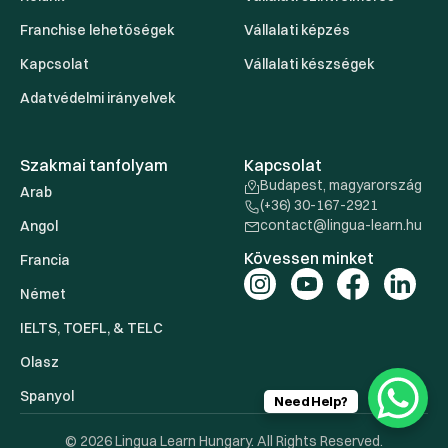
Franchise lehetőségek
Vállalati képzés
Kapcsolat
Vállalati készségek
Adatvédelmi irányelvek
Szakmai tanfolyam
Kapcsolat
Budapest, magyarország
Arab
(+36) 30-167-2921
contact@lingua-learn.hu
Angol
Kövessen minket
Francia
Német
IELTS, TOEFL, & TELC
Olasz
Spanyol
Need Help?
© 2026 Lingua Learn Hungary. All Rights Reserved.