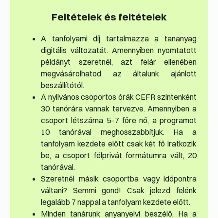
Feltételek és feltételek
A tanfolyami díj tartalmazza a tananyag
digitális változatát. Amennyiben nyomtatott
példányt szeretnél, azt felár ellenében
megvásárolhatod az általunk ajánlott
beszállítótól.
A nyilvános csoportos órák CEFR szintenként
30 tanórára vannak tervezve. Amennyiben a
csoport létszáma 5–7 főre nő, a programot
10 tanórával meghosszabbítjuk. Ha a
tanfolyam kezdete előtt csak két fő iratkozik
be, a csoport félprivát formátumra vált, 20
tanórával.
Szeretnél másik csoportba vagy időpontra
váltani? Semmi gond! Csak jelezd felénk
legalább 7 nappal a tanfolyam kezdete előtt.
Minden tanárunk anyanyelvi beszélő. Ha a