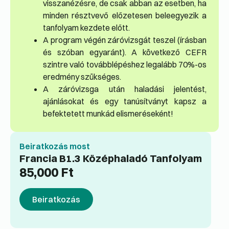
visszanézésre, de csak abban az esetben, ha
minden résztvevő előzetesen beleegyezik a
tanfolyam kezdete előtt.
A program végén záróvizsgát teszel (írásban
és szóban egyaránt). A következő CEFR
szintre való továbblépéshez legalább 70%-os
eredmény szükséges.
A záróvizsga után haladási jelentést,
ajánlásokat és egy tanúsítványt kapsz a
befektetett munkád elismeréseként!
Beiratkozás most
Francia B1.3 Középhaladó Tanfolyam
85,000
Ft
Beiratkozás