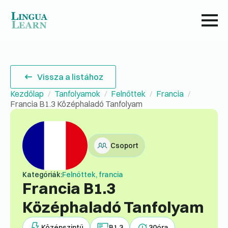
Vissza a listához
Kezdőlap
Tanfolyamok
Felnőttek
Francia
Francia B1.3 Középhaladó Tanfolyam
Csoport
Kategóriák:
Felnőttek, francia
Francia B1.3
Középhaladó Tanfolyam
Középszintű
B1.3
30
óra