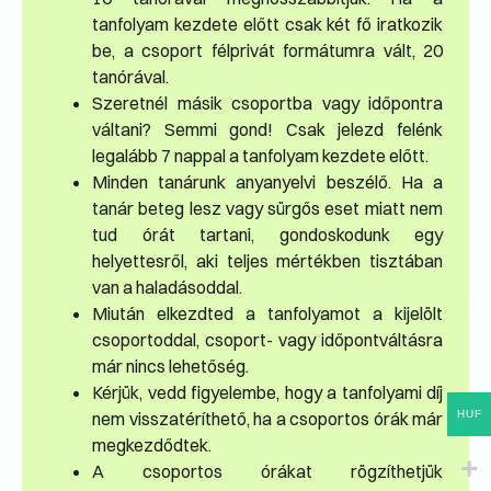
tanfolyam kezdete előtt csak két fő iratkozik
be, a csoport félprivát formátumra vált, 20
tanórával.
Szeretnél másik csoportba vagy időpontra
váltani? Semmi gond! Csak jelezd felénk
legalább 7 nappal a tanfolyam kezdete előtt.
Minden tanárunk anyanyelvi beszélő. Ha a
tanár beteg lesz vagy sürgős eset miatt nem
tud órát tartani, gondoskodunk egy
helyettesről, aki teljes mértékben tisztában
van a haladásoddal.
Miután elkezdted a tanfolyamot a kijelölt
csoportoddal, csoport- vagy időpontváltásra
már nincs lehetőség.
Kérjük, vedd figyelembe, hogy a tanfolyami díj
HUF
nem visszatéríthető, ha a csoportos órák már
megkezdődtek.
A csoportos órákat rögzíthetjük