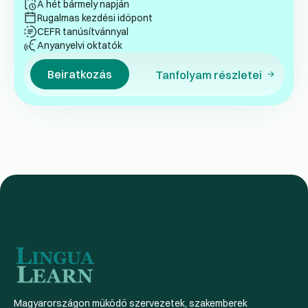
A hét bármely napján
Rugalmas kezdési időpont
CEFR tanúsítvánnyal
Anyanyelvi oktatók
Beiratkozás
Tanfolyam részletei
Magyarországon működő szervezetek, szakemberek