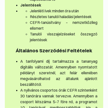
Jelentések
Jelenléti ívek minden óra után
Részletes tanulói haladási jelentések
CEFR-tanúsítvány – nemzetközileg
elismert
Tanulói visszajelzéseket összegző
jelentések
Általános Szerződési Feltételek
A tanfolyami díj tartalmazza a tananyag
digitális változatát. Amennyiben nyomtatott
példányt szeretnél, azt felár ellenében
megvásárolhatod az általunk ajánlott
beszállítótól.
A nyilvános csoportos órák CEFR szintenként
30 tanórára vannak tervezve. Amennyiben a
csoport létszáma 5–7 főre nő, a programot
10 tanórával meghosszabbítjuk. Ha a