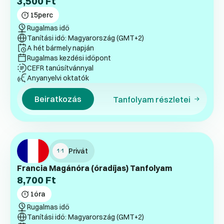
3,500
Ft
15
perc
Rugalmas idő
Tanítási idő: Magyarország (GMT+2)
A hét bármely napján
Rugalmas kezdési időpont
CEFR tanúsítvánnyal
Anyanyelvi oktatók
Beiratkozás
Tanfolyam részletei
Privát
Francia Magánóra (óradíjas) Tanfolyam
8,700
Ft
1
óra
Rugalmas idő
Tanítási idő: Magyarország (GMT+2)