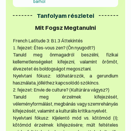
bárhol
Tanfolyam részletei
Mit Fogsz Megtanulni
French Latitude 3: B1.3 Áttekintés
1. fejezet: Êtes-vous zen? (Ön nyugodt?)
Tanuld meg önmagadról beszélni, fizikai
kellemetlenségeket kifejezni, valamint örömöt,
élvezetet és boldogságot megosztani.
Nyelvtani fókusz: Időhatározók, a gerundium
használata, jólléthez kapcsolódó szókincs.
2. fejezet: Envie de culture? (Kultúrára vágysz?)
Tanuld meg érzelmek kifejezését,
véleményformálást, megbánás vagy szemrehányás
kifejezését, valamint a kulturális kritika nyelvét.
Nyelvtani fókusz: Kijelentő mód vs. kötőmód (I);
kötőmód érzelmek kifejezésére; múlt feltételes