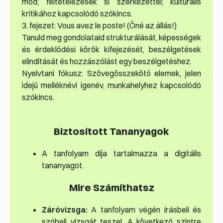
mód; feltételezések si szerkezettel; kulturális
kritikához kapcsolódó szókincs.
3. fejezet: Vous avez le poste! (Öné az állás!)
Tanuld meg gondolataid strukturálását, képességek
és érdeklődési körök kifejezését, beszélgetések
elindítását és hozzászólást egy beszélgetéshez.
Nyelvtani fókusz: Szövegösszekötő elemek, jelen
idejű melléknévi igenév, munkahelyhez kapcsolódó
szókincs.
Biztosított Tananyagok
A tanfolyam díja tartalmazza a digitális
tananyagot.
Mire Számíthatsz
Záróvizsga:
A tanfolyam végén írásbeli és
szóbeli vizsgát teszel. A következő szintre