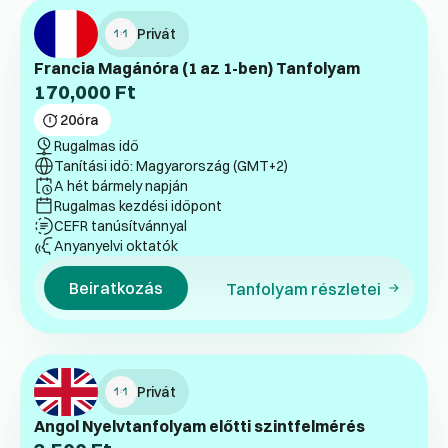
Privát
Francia Magánóra (1 az 1-ben) Tanfolyam
170,000
Ft
20
óra
Rugalmas idő
Tanítási idő: Magyarország (GMT+2)
A hét bármely napján
Rugalmas kezdési időpont
CEFR tanúsítvánnyal
Anyanyelvi oktatók
Beiratkozás
Tanfolyam részletei
Privát
Angol Nyelvtanfolyam előtti szintfelmérés