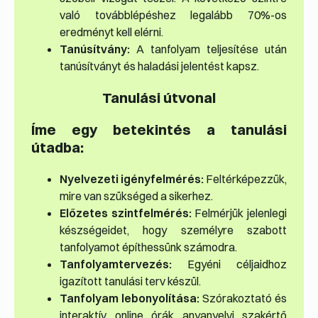
való továbblépéshez legalább 70%-os
eredményt kell elérni.
Tanúsítvány:
A tanfolyam teljesítése után
tanúsítványt és haladási jelentést kapsz.
Tanulási útvonal
Íme egy betekintés a tanulási
útadba:
Nyelvezeti igényfelmérés:
Feltérképezzük,
mire van szükséged a sikerhez.
Előzetes szintfelmérés:
Felmérjük jelenlegi
készségeidet, hogy személyre szabott
tanfolyamot építhessünk számodra.
Tanfolyamtervezés:
Egyéni céljaidhoz
igazított tanulási terv készül.
Tanfolyam lebonyolítása:
Szórakoztató és
interaktív online órák anyanyelvi szakértő