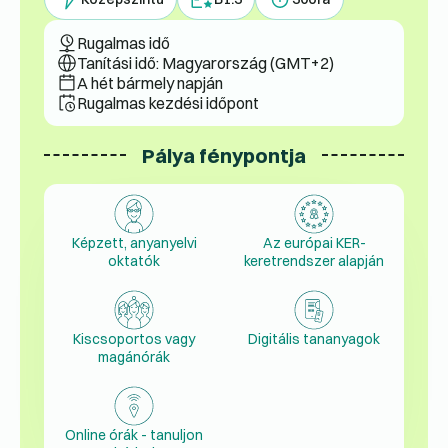
Rugalmas idő
Tanítási idő: Magyarország (GMT+2)
A hét bármely napján
Rugalmas kezdési időpont
Pálya fénypontja
Képzett, anyanyelvi
Az európai KER-
oktatók
keretrendszer alapján
Kiscsoportos vagy
Digitális tananyagok
magánórák
Online órák - tanuljon