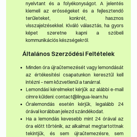
nyelvtant és a folyékonyságot. A jelentés
kiemeli az erősségeket és a fejlesztendő
területeket, konkrét, hasznos
visszajelzésekkel. Kiváló választás, ha gyors
képet szeretne kapni a szóbeli
kommunikációs készségekről.
Általános Szerződési Feltételek
Minden óra újraütemezését vagy lemondását
az értékesítési csapatunkon keresztül kell
intézni – nem közvetlenül a tanárral.
Lemondási kérelmeket kérjük az alábbi e-mail
címre küldeni: contact@lingua-learn.hu
Órale­mondás esetén kérjük, legalább 24
órával korábban jelezd szándékodat.
Ha a lemondás kevesebb mint 24 órával az
óra előtt történik, az alkalmat megtartottnak
tekintjük, és sem újraütemezésre, sem