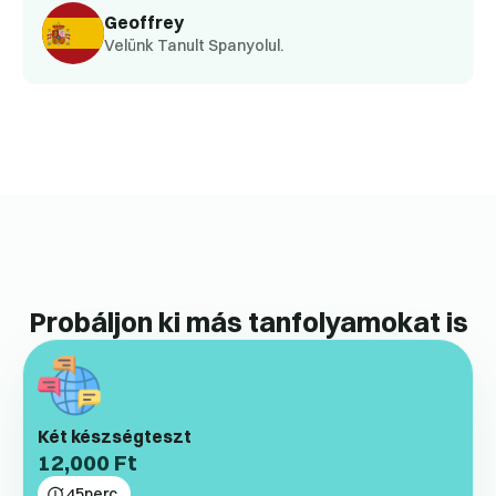
Geoffrey
Velünk Tanult Spanyolul.
Probáljon ki más tanfolyamokat is
Két készségteszt
12,000
Ft
45
perc