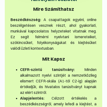
Mire Számíthatsz
Beszédkészség:
A csapattagok egyéni, online
beszélgetésen vesznek részt, ahol gyakorlati,
munkával kapcsolatos helyzeteket vitatnak meg.
Ez segít felmérni nyelvtani ismereteiket,
szókincsüket, folyékonyságukat és kiejtésüket
valódi üzleti kontextusban.
Mit Kapsz
CEFR-szintű tanúsítvány:
Minden
alkalmazott nyelvi szintjét a nemzetközileg
elismert CEFR-skála (A1-től C2-ig) alapján
értékeljük, és hivatalos tanúsítványt kapnak
az elért szintről.
Alapjelentés:
Célzott értékelés a
beszédkészségről, amely lefedi a kiejtést, a