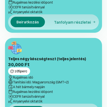
Rugalmas kezdési időpont
CEFR tanúsítvánnyal
Anyanyelvi oktatók
Beiratkozás
Tanfolyam részletei
Teljes négy készségteszt (teljes jelentés)
30,000
Ft
105
perc
Rugalmas idő
Tanítási idő: Magyarország (GMT+2)
A hét bármely napján
Rugalmas kezdési időpont
CEFR tanúsítvánnyal
Anyanyelvi oktatók