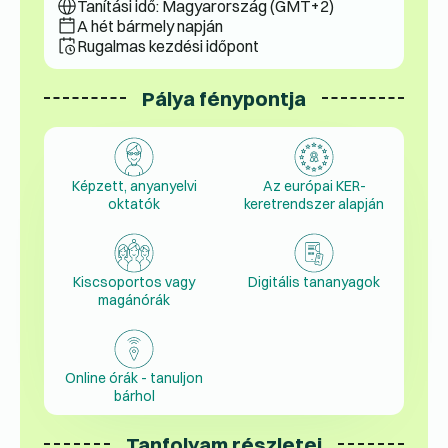
Tanítási idő: Magyarország (GMT+2)
A hét bármely napján
Rugalmas kezdési időpont
Pálya fénypontja
Képzett, anyanyelvi
Az európai KER-
oktatók
keretrendszer alapján
Kiscsoportos vagy
Digitális tananyagok
magánórák
Online órák - tanuljon
bárhol
Tanfolyam részletei