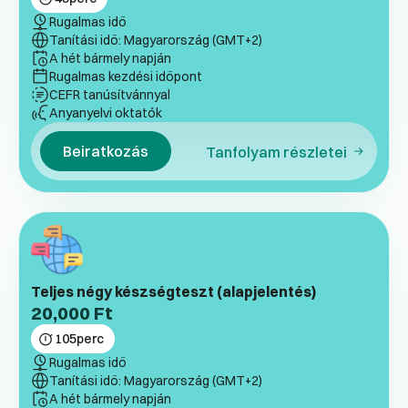
Rugalmas idő
Tanítási idő: Magyarország (GMT+2)
A hét bármely napján
Rugalmas kezdési időpont
CEFR tanúsítvánnyal
Anyanyelvi oktatók
Beiratkozás
Tanfolyam részletei
Teljes négy készségteszt (alapjelentés)
20,000
Ft
105
perc
Rugalmas idő
Tanítási idő: Magyarország (GMT+2)
A hét bármely napján