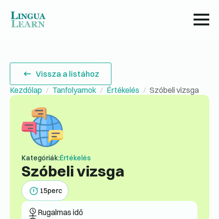
Vissza a listához
Kezdőlap
Tanfolyamok
Értékelés
Szóbeli vizsga
Kategóriák:
Értékelés
Szóbeli vizsga
15
perc
Rugalmas idő