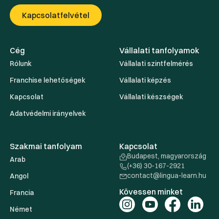
Kapcsolatfelvétel
Cég
Vállalati tanfolyamok
Rólunk
Vállalati szintfelmérés
Franchise lehetőségek
Vállalati képzés
Kapcsolat
Vállalati készségek
Adatvédelmi irányelvek
Szakmai tanfolyam
Kapcsolat
Budapest, magyarország
Arab
(+36) 30-167-2921
contact@lingua-learn.hu
Angol
Kövessen minket
Francia
Német