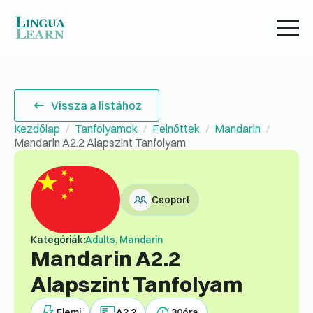
Vissza a listához
Kezdőlap
Tanfolyamok
Felnőttek
Mandarin
Mandarin A2.2 Alapszint Tanfolyam
Csoport
Kategóriák:
Adults, Mandarin
Mandarin A2.2
Alapszint Tanfolyam
Elemi
A2.2
30
óra