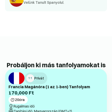
Velünk Tanult Spanyolul.
Probáljon ki más tanfolyamokat is
Privát
Francia Magánóra (1 az 1-ben) Tanfolyam
170,000
Ft
20
óra
Rugalmas idő
Tanítási idő: Magyarország (GMT+2)