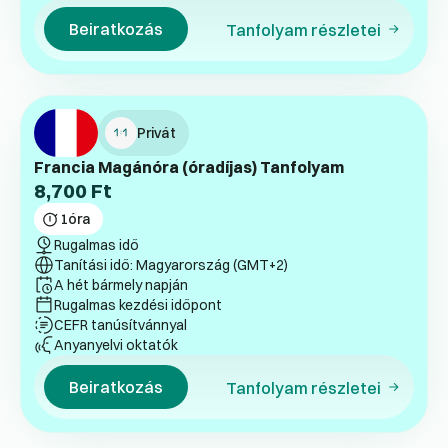
Beiratkozás
Tanfolyam részletei
Privát
Francia Magánóra (óradíjas) Tanfolyam
8,700
Ft
1
óra
Rugalmas idő
Tanítási idő: Magyarország (GMT+2)
A hét bármely napján
Rugalmas kezdési időpont
CEFR tanúsítvánnyal
Anyanyelvi oktatók
Beiratkozás
Tanfolyam részletei