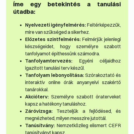
Íme egy betekintés a tanulási
útadba:
Nyelvezeti igényfelmérés:
Feltérképezzük,
mire van szükséged a sikerhez.
Előzetes szintfelmérés:
Felmérjük jelenlegi
készségeidet, hogy személyre szabott
tanfolyamot építhessünk számodra.
Tanfolyamtervezés:
Egyéni céljaidhoz
igazított tanulási terv készül.
Tanfolyam lebonyolítása:
Szórakoztató és
interaktív online órák anyanyelvi szakértő
tanárokkal.
Akcióterv:
Személyre szabott óraterveket
kapsz a hatékony tanuláshoz.
Záróvizsga:
Teszteljük a fejlődésed, és
megnézheted, milyen messzire jutottál.
Tanúsítvány:
Nemzetközileg elismert CEFR
tanúsítványt kapsz.