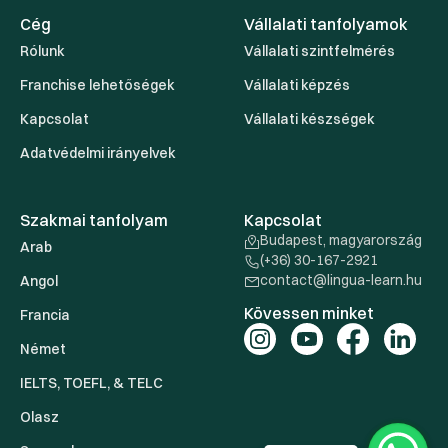
Cég
Vállalati tanfolyamok
Rólunk
Vállalati szintfelmérés
Franchise lehetőségek
Vállalati képzés
Kapcsolat
Vállalati készségek
Adatvédelmi irányelvek
Szakmai tanfolyam
Kapcsolat
Budapest, magyarország
Arab
(+36) 30-167-2921
contact@lingua-learn.hu
Angol
Kövessen minket
Francia
Német
IELTS, TOEFL, & TELC
Olasz