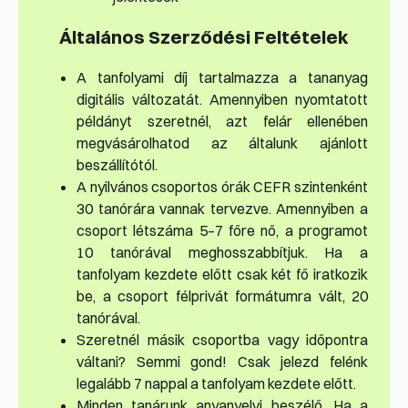
Általános Szerződési Feltételek
A tanfolyami díj tartalmazza a tananyag
digitális változatát. Amennyiben nyomtatott
példányt szeretnél, azt felár ellenében
megvásárolhatod az általunk ajánlott
beszállítótól.
A nyilvános csoportos órák CEFR szintenként
30 tanórára vannak tervezve. Amennyiben a
csoport létszáma 5–7 főre nő, a programot
10 tanórával meghosszabbítjuk. Ha a
tanfolyam kezdete előtt csak két fő iratkozik
be, a csoport félprivát formátumra vált, 20
tanórával.
Szeretnél másik csoportba vagy időpontra
váltani? Semmi gond! Csak jelezd felénk
legalább 7 nappal a tanfolyam kezdete előtt.
Minden tanárunk anyanyelvi beszélő. Ha a