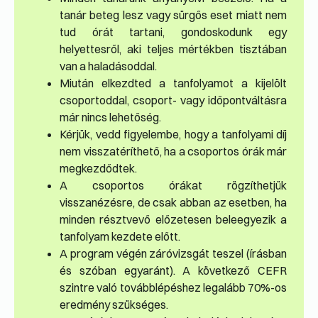
tanár beteg lesz vagy sürgős eset miatt nem
tud órát tartani, gondoskodunk egy
helyettesről, aki teljes mértékben tisztában
van a haladásoddal.
Miután elkezdted a tanfolyamot a kijelölt
csoportoddal, csoport- vagy időpontváltásra
már nincs lehetőség.
Kérjük, vedd figyelembe, hogy a tanfolyami díj
nem visszatéríthető, ha a csoportos órák már
megkezdődtek.
A csoportos órákat rögzíthetjük
visszanézésre, de csak abban az esetben, ha
minden résztvevő előzetesen beleegyezik a
tanfolyam kezdete előtt.
A program végén záróvizsgát teszel (írásban
és szóban egyaránt). A következő CEFR
szintre való továbblépéshez legalább 70%-os
eredmény szükséges.