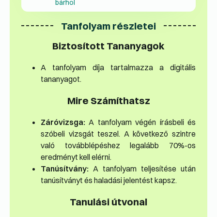
bárhol
Tanfolyam részletei
Biztosított Tananyagok
A tanfolyam díja tartalmazza a digitális
tananyagot.
Mire Számíthatsz
Záróvizsga:
A tanfolyam végén írásbeli és
szóbeli vizsgát teszel. A következő szintre
való továbblépéshez legalább 70%-os
eredményt kell elérni.
Tanúsítvány:
A tanfolyam teljesítése után
tanúsítványt és haladási jelentést kapsz.
Tanulási útvonal