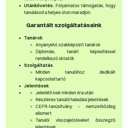
Utánkövetés:
Folyamatos támogatás, hogy
tanulásod a helyes úton maradjon.
Garantált szolgáltatásaink
Tanárok
Anyanyelvi, szakképzett tanárok
Diplomás, tanári képesítéssel
rendelkező oktatók
Szolgáltatás
Minden tanulóhoz dedikált
kapcsolattartó
Jelentések
Jelenléti ívek minden óra után
Részletes tanulói haladási jelentések
CEFR-tanúsítvány – nemzetközileg
elismert
Tanulói visszajelzéseket összegző
jelentések