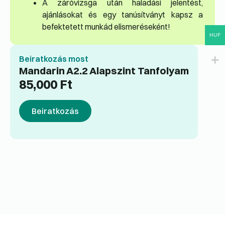
A záróvizsga után haladási jelentést,
ajánlásokat és egy tanúsítványt kapsz a
befektetett munkád elismeréseként!
HUF
Beiratkozás most
Mandarin A2.2 Alapszint Tanfolyam
85,000
Ft
Beiratkozás