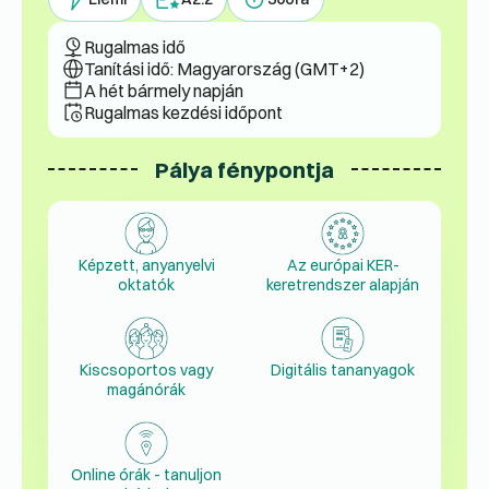
Rugalmas idő
Tanítási idő: Magyarország (GMT+2)
A hét bármely napján
Rugalmas kezdési időpont
Pálya fénypontja
Képzett, anyanyelvi
Az európai KER-
oktatók
keretrendszer alapján
Kiscsoportos vagy
Digitális tananyagok
magánórák
Online órák - tanuljon