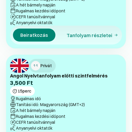
A hét bármely napján
Rugalmas kezdési időpont
CEFR tanúsítvánnyal
Anyanyelvi oktatók
Beiratkozás
Tanfolyam részletei
Privát
Angol Nyelvtanfolyam előtti szintfelmérés
3,500
Ft
15
perc
Rugalmas idő
Tanítási idő: Magyarország (GMT+2)
A hét bármely napján
Rugalmas kezdési időpont
CEFR tanúsítvánnyal
Anyanyelvi oktatók