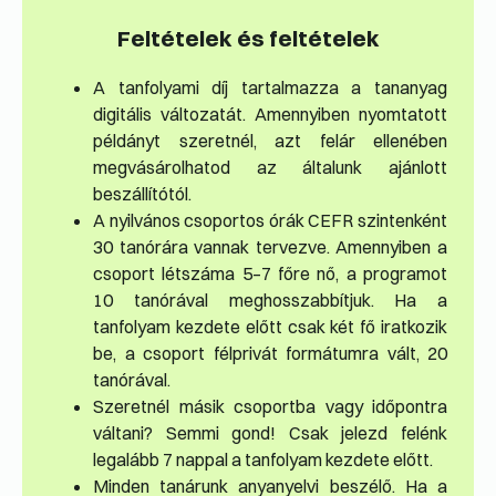
Feltételek és feltételek
A tanfolyami díj tartalmazza a tananyag
digitális változatát. Amennyiben nyomtatott
példányt szeretnél, azt felár ellenében
megvásárolhatod az általunk ajánlott
beszállítótól.
A nyilvános csoportos órák CEFR szintenként
30 tanórára vannak tervezve. Amennyiben a
csoport létszáma 5–7 főre nő, a programot
10 tanórával meghosszabbítjuk. Ha a
tanfolyam kezdete előtt csak két fő iratkozik
be, a csoport félprivát formátumra vált, 20
tanórával.
Szeretnél másik csoportba vagy időpontra
váltani? Semmi gond! Csak jelezd felénk
legalább 7 nappal a tanfolyam kezdete előtt.
Minden tanárunk anyanyelvi beszélő. Ha a