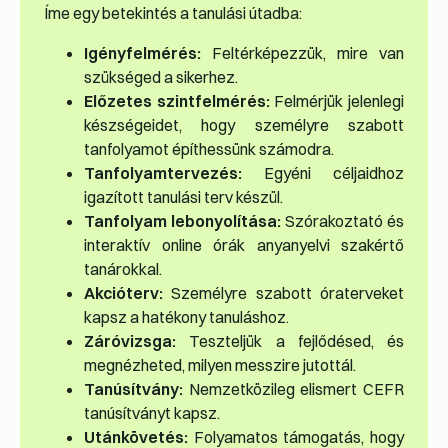
Íme egy betekintés a tanulási útadba:
Igényfelmérés:
Feltérképezzük, mire van
szükséged a sikerhez.
Előzetes szintfelmérés:
Felmérjük jelenlegi
készségeidet, hogy személyre szabott
tanfolyamot építhessünk számodra.
Tanfolyamtervezés:
Egyéni céljaidhoz
igazított tanulási terv készül.
Tanfolyam lebonyolítása:
Szórakoztató és
interaktív online órák anyanyelvi szakértő
tanárokkal.
Akcióterv:
Személyre szabott óraterveket
kapsz a hatékony tanuláshoz.
Záróvizsga:
Teszteljük a fejlődésed, és
megnézheted, milyen messzire jutottál.
Tanúsítvány:
Nemzetközileg elismert CEFR
tanúsítványt kapsz.
Utánkövetés:
Folyamatos támogatás, hogy