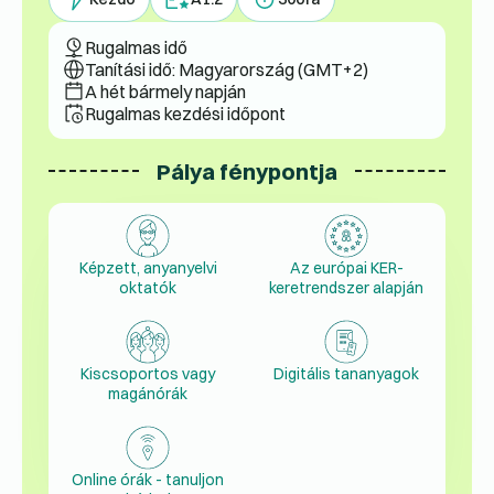
Rugalmas idő
Tanítási idő: Magyarország (GMT+2)
A hét bármely napján
Rugalmas kezdési időpont
Pálya fénypontja
Képzett, anyanyelvi
Az európai KER-
oktatók
keretrendszer alapján
Kiscsoportos vagy
Digitális tananyagok
magánórák
Online órák - tanuljon