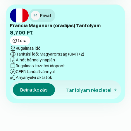
Privát
Francia Magánóra (óradíjas) Tanfolyam
8,700
Ft
1
óra
Rugalmas idő
Tanítási idő: Magyarország (GMT+2)
A hét bármely napján
Rugalmas kezdési időpont
CEFR tanúsítvánnyal
Anyanyelvi oktatók
Beiratkozás
Tanfolyam részletei