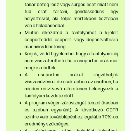
tanár beteg lesz vagy sürgős eset miatt nem
tud órát tartani, gondoskodunk egy
helyettesről, aki teljes mértékben tisztában
van a haladásoddal.
Miután elkezdted a tanfolyamot a kijelölt
csoportoddal, csoport- vagy időpontváltásra
már nincs lehetőség.
Kérjük, vedd figyelembe, hogy a tanfolyami díj
nem visszatéríthető, ha a csoportos órák már
megkezdődtek.
A csoportos órákat rögzíthetjük
visszanézésre, de csak abban az esetben, ha
minden résztvevő előzetesen beleegyezik a
tanfolyam kezdete előtt.
A program végén záróvizsgát teszel (írásban
és szóban egyaránt). A következő CEFR
szintre való továbblépéshez legalább 70%-os
eredmény szükséges.
A záróvizsga után haladási jelentést,