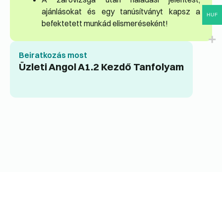
ajánlásokat és egy tanúsítványt kapsz a
HUF
befektetett munkád elismeréseként!
Beiratkozás most
Üzleti Angol A1.2 Kezdő Tanfolyam