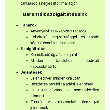
tanulásod a helyes úton maradjon.
Garantált szolgáltatásaink
Tanárok
Anyanyelvi, szakképzett tanárok
Felsőfokú végzettséggel és tanári
képesítéssel rendelkeznek
Szolgáltatás
Kiemelkedő ügyfélszolgálat
Minden tanulóhoz dedikált
kapcsolattartó
Jelentések
Jelenléti ívek minden óra után
Részletes tanulói haladási jelentések
CEFR-tanúsítvány – nemzetközileg
elismert
Tanulói visszajelzéseket összegző
jelentések