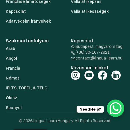
Franchise lehetőségek
Vállalati képzés
Kapcsolat
Vállalati készségek
Adatvédelmi irányelvek
Szakmai tanfolyam
Kapcsolat
Budapest, magyarország
Arab
(+36) 30-167-2921
contact@lingua-learn.hu
Angol
Kövessen minket
Francia
Német
IELTS, TOEFL, & TELC
Olasz
Spanyol
Need Help?
© 2026 Lingua Learn Hungary. All Rights Reserved.