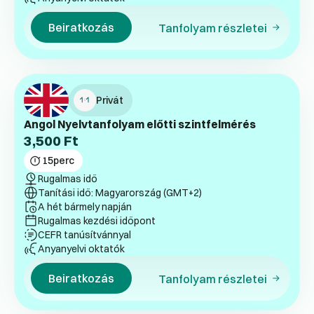
Beiratkozás
Tanfolyam részletei
Privát
Angol Nyelvtanfolyam előtti szintfelmérés
3,500
Ft
15
perc
Rugalmas idő
Tanítási idő: Magyarország (GMT+2)
A hét bármely napján
Rugalmas kezdési időpont
CEFR tanúsítvánnyal
Anyanyelvi oktatók
Beiratkozás
Tanfolyam részletei