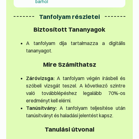
bárhol
Tanfolyam részletei
Biztosított Tananyagok
A tanfolyam díja tartalmazza a digitális
tananyagot.
Mire Számíthatsz
Záróvizsga:
A tanfolyam végén írásbeli és
szóbeli vizsgát teszel. A következő szintre
való továbblépéshez legalább 70%-os
eredményt kell elérni.
Tanúsítvány:
A tanfolyam teljesítése után
tanúsítványt és haladási jelentést kapsz.
Tanulási útvonal