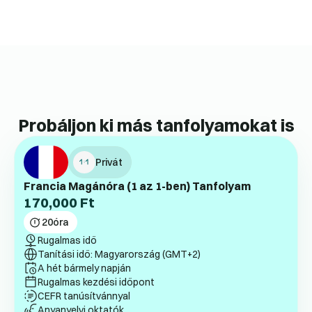
Probáljon ki más tanfolyamokat is
Privát
Francia Magánóra (1 az 1-ben) Tanfolyam
170,000
Ft
20
óra
Rugalmas idő
Tanítási idő: Magyarország (GMT+2)
A hét bármely napján
Rugalmas kezdési időpont
CEFR tanúsítvánnyal
Anyanyelvi oktatók