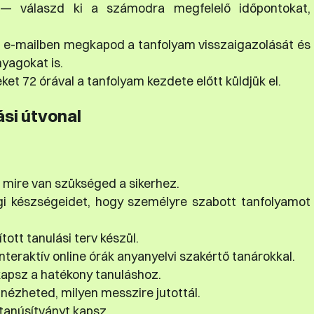
— válaszd ki a számodra megfelelő időpontokat,
n e-mailben megkapod a tanfolyam visszaigazolását és
nyagokat is.
et 72 órával a tanfolyam kezdete előtt küldjük el.
ási útvonal
 mire van szükséged a sikerhez.
gi készségeidet, hogy személyre szabott tanfolyamot
tott tanulási terv készül.
teraktív online órák anyanyelvi szakértő tanárokkal.
apsz a hatékony tanuláshoz.
nézheted, milyen messzire jutottál.
tanúsítványt kapsz.