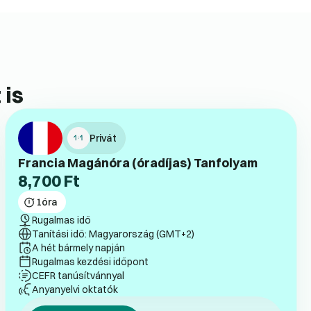
 is
Privát
Francia Magánóra (óradíjas) Tanfolyam
8,700
Ft
1
óra
Rugalmas idő
Tanítási idő: Magyarország (GMT+2)
A hét bármely napján
Rugalmas kezdési időpont
CEFR tanúsítvánnyal
Anyanyelvi oktatók