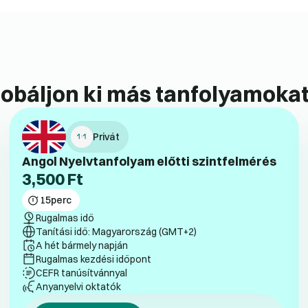
obáljon ki más tanfolyamokat
Privát
Angol Nyelvtanfolyam előtti szintfelmérés
3,500
Ft
15
perc
Rugalmas idő
Tanítási idő: Magyarország (GMT+2)
A hét bármely napján
Rugalmas kezdési időpont
CEFR tanúsítvánnyal
Anyanyelvi oktatók