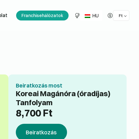
HU
lat
Franchisehálózatok
Ft
Beiratkozás most
Koreai Magánóra (óradíjas)
Tanfolyam
8,700
Ft
Beiratkozás