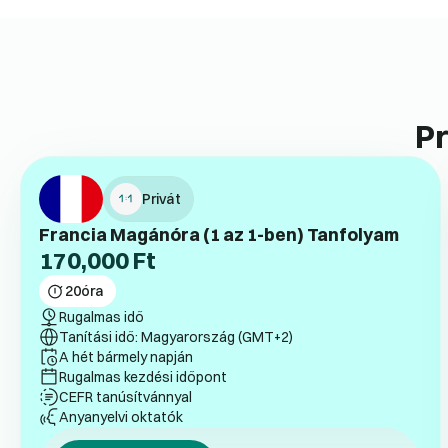
Pr
Privát
Francia Magánóra (1 az 1-ben) Tanfolyam
170,000
Ft
20
óra
Rugalmas idő
Tanítási idő: Magyarország (GMT+2)
A hét bármely napján
Rugalmas kezdési időpont
CEFR tanúsítvánnyal
Anyanyelvi oktatók