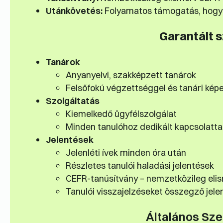
Utánkövetés:
Folyamatos támogatás, hogy 
Garantált 
Tanárok
Anyanyelvi, szakképzett tanárok
Felsőfokú végzettséggel és tanári kép
Szolgáltatás
Kiemelkedő ügyfélszolgálat
Minden tanulóhoz dedikált kapcsolatta
Jelentések
Jelenléti ívek minden óra után
Részletes tanulói haladási jelentések
CEFR-tanúsítvány – nemzetközileg eli
Tanulói visszajelzéseket összegző jele
Általános Sze