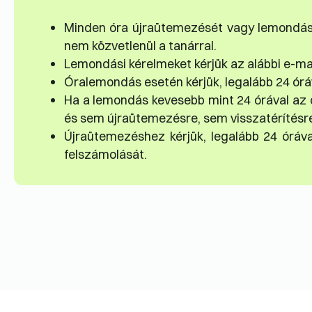
Minden óra újraütemezését vagy lemondását
nem közvetlenül a tanárral.
Lemondási kérelmeket kérjük az alábbi e-ma
Órale­mondás esetén kérjük, legalább 24 ór
Ha a lemondás kevesebb mint 24 órával az ór
és sem újraütemezésre, sem visszatérítésre
Újraütemezéshez kérjük, legalább 24 órával
felszámolását.