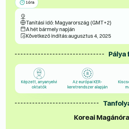
1
óra
Tanítási idő: Magyarország (GMT+2)
A hét bármely napján
Következő indítás:
augusztus 4, 2025
Pálya 
Képzett, anyanyelvi
Az európai KER-
Kiscs
oktatók
keretrendszer alapján
m
Tanfoly
Koreai Magánóra 