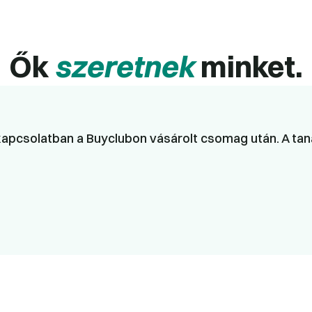
Ők
szeretnek
minket.
apcsolatban a Buyclubon vásárolt csomag után. A taná