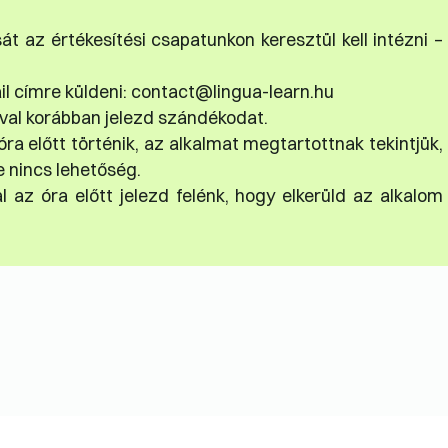
 az értékesítési csapatunkon keresztül kell intézni –
il címre küldeni: contact@lingua-learn.hu
ával korábban jelezd szándékodat.
a előtt történik, az alkalmat megtartottnak tekintjük,
 nincs lehetőség.
 az óra előtt jelezd felénk, hogy elkerüld az alkalom