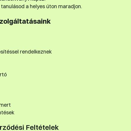
tanulásod a helyes úton maradjon.
szolgáltatásaink
esítéssel rendelkeznek
rtó
smert
ntések
rződési Feltételek