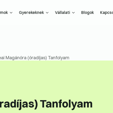
amok
Gyerekeknek
Vállalati
Blogok
Kapcso
eai Magánóra (óradíjas) Tanfolyam
radíjas) Tanfolyam