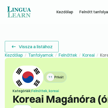
Kezdőlap
Felnőtt tanfoly
Vissza a listához
Kezdőlap
Tanfolyamok
Felnőttek
Koreai
Kor
Privát
Kategóriák:
Felnőttek, koreai
Koreai Magánóra (ó