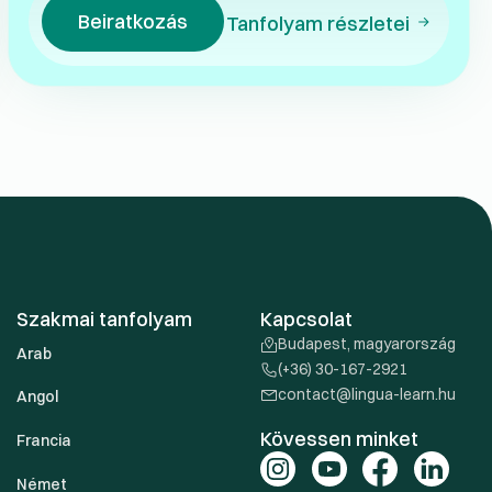
Beiratkozás
Tanfolyam részletei
Szakmai tanfolyam
Kapcsolat
Budapest, magyarország
Arab
(+36) 30-167-2921
contact@lingua-learn.hu
Angol
Kövessen minket
Francia
Német