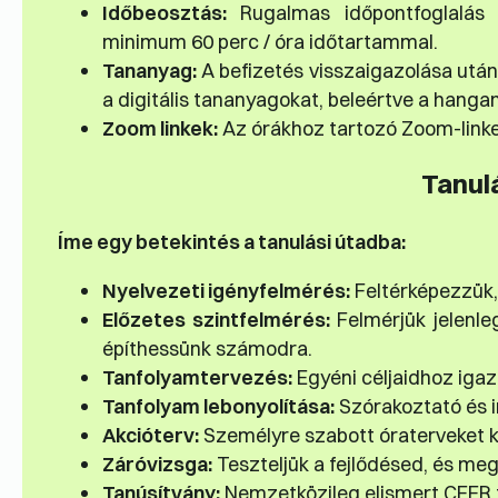
Időbeosztás:
Rugalmas időpontfoglalás 
minimum 60 perc / óra időtartammal.
Tananyag:
A befizetés visszaigazolása utá
a digitális tananyagokat, beleértve a hanga
Zoom linkek:
Az órákhoz tartozó Zoom-linkek
Tanul
Íme egy betekintés a tanulási útadba:
Nyelvezeti igényfelmérés:
Feltérképezzük,
Előzetes szintfelmérés:
Felmérjük jelenle
építhessünk számodra.
Tanfolyamtervezés:
Egyéni céljaidhoz igazí
Tanfolyam lebonyolítása:
Szórakoztató és in
Akcióterv:
Személyre szabott óraterveket k
Záróvizsga:
Teszteljük a fejlődésed, és meg
Tanúsítvány:
Nemzetközileg elismert CEFR 