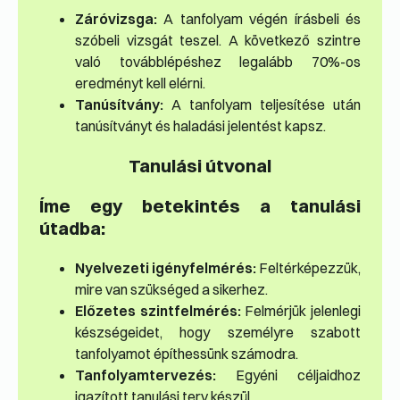
Záróvizsga:
A tanfolyam végén írásbeli és
szóbeli vizsgát teszel. A következő szintre
való továbblépéshez legalább 70%-os
eredményt kell elérni.
Tanúsítvány:
A tanfolyam teljesítése után
tanúsítványt és haladási jelentést kapsz.
Tanulási útvonal
Íme egy betekintés a tanulási
útadba:
Nyelvezeti igényfelmérés:
Feltérképezzük,
mire van szükséged a sikerhez.
Előzetes szintfelmérés:
Felmérjük jelenlegi
készségeidet, hogy személyre szabott
tanfolyamot építhessünk számodra.
Tanfolyamtervezés:
Egyéni céljaidhoz
igazított tanulási terv készül.