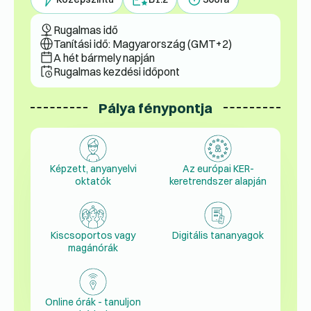
Rugalmas idő
Tanítási idő: Magyarország (GMT+2)
A hét bármely napján
Rugalmas kezdési időpont
Pálya fénypontja
Képzett, anyanyelvi
Az európai KER-
oktatók
keretrendszer alapján
Kiscsoportos vagy
Digitális tananyagok
magánórák
Online órák - tanuljon