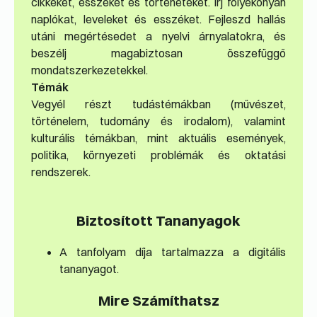
cikkeket, esszéket és történeteket. Írj folyékonyan
naplókat, leveleket és esszéket. Fejleszd hallás
utáni megértésedet a nyelvi árnyalatokra, és
beszélj magabiztosan összefüggő
mondatszerkezetekkel.
Témák
Vegyél részt tudástémákban (művészet,
történelem, tudomány és irodalom), valamint
kulturális témákban, mint aktuális események,
politika, környezeti problémák és oktatási
rendszerek.
Biztosított Tananyagok
A tanfolyam díja tartalmazza a digitális
tananyagot.
Mire Számíthatsz