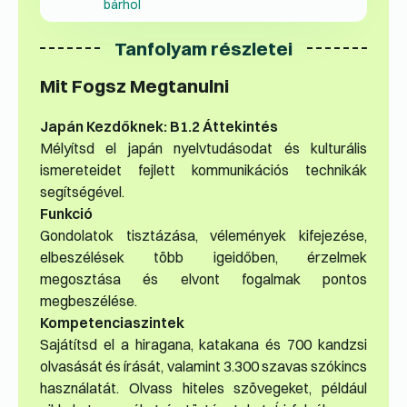
bárhol
Tanfolyam részletei
Mit Fogsz Megtanulni
Japán Kezdőknek: B1.2 Áttekintés
Mélyítsd el japán nyelvtudásodat és kulturális
ismereteidet fejlett kommunikációs technikák
segítségével.
Funkció
Gondolatok tisztázása, vélemények kifejezése,
elbeszélések több igeidőben, érzelmek
megosztása és elvont fogalmak pontos
megbeszélése.
Kompetenciaszintek
Sajátítsd el a hiragana, katakana és 700 kandzsi
olvasását és írását, valamint 3.300 szavas szókincs
használatát. Olvass hiteles szövegeket, például