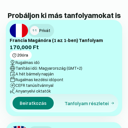
Probáljon ki más tanfolyamokat is
Privát
Francia Magánóra (1 az 1-ben) Tanfolyam
170,000
Ft
20
óra
Rugalmas idő
Tanítási idő: Magyarország (GMT+2)
A hét bármely napján
Rugalmas kezdési időpont
CEFR tanúsítvánnyal
Anyanyelvi oktatók
Beiratkozás
Tanfolyam részletei