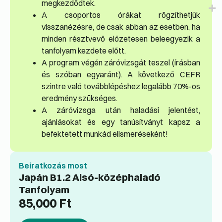
megkezdődtek.
A csoportos órákat rögzíthetjük
visszanézésre, de csak abban az esetben, ha
minden résztvevő előzetesen beleegyezik a
tanfolyam kezdete előtt.
A program végén záróvizsgát teszel (írásban
és szóban egyaránt). A következő CEFR
szintre való továbblépéshez legalább 70%-os
eredmény szükséges.
A záróvizsga után haladási jelentést,
ajánlásokat és egy tanúsítványt kapsz a
befektetett munkád elismeréseként!
Beiratkozás most
Japán B1.2 Alsó-középhaladó
Tanfolyam
85,000
Ft