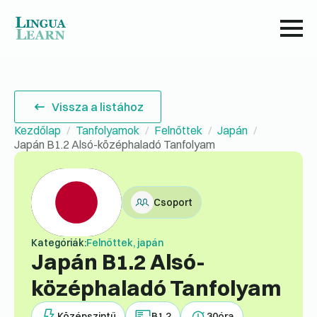
Vissza a listához
Kezdőlap
Tanfolyamok
Felnőttek
Japán
Japán B1.2 Alsó-középhaladó Tanfolyam
Csoport
Kategóriák:
Felnőttek, japán
Japán B1.2 Alsó-
középhaladó Tanfolyam
Középszintű
B1.2
30
óra