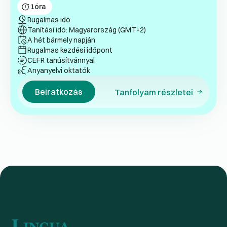
1
óra
Rugalmas idő
Tanítási idő: Magyarország (GMT+2)
A hét bármely napján
Rugalmas kezdési időpont
CEFR tanúsítvánnyal
Anyanyelvi oktatók
Beiratkozás
Tanfolyam részletei