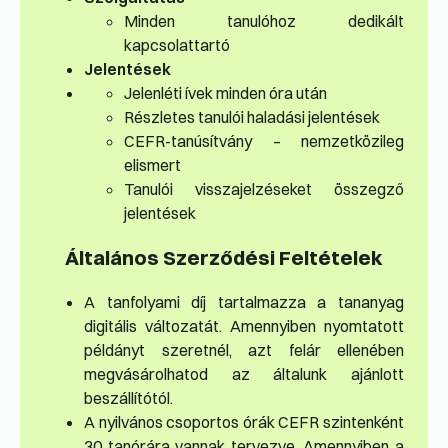
Minden tanulóhoz dedikált
kapcsolattartó
Jelentések
Jelenléti ívek minden óra után
Részletes tanulói haladási jelentések
CEFR-tanúsítvány – nemzetközileg
elismert
Tanulói visszajelzéseket összegző
jelentések
Általános Szerződési Feltételek
A tanfolyami díj tartalmazza a tananyag
digitális változatát. Amennyiben nyomtatott
példányt szeretnél, azt felár ellenében
megvásárolhatod az általunk ajánlott
beszállítótól.
A nyilvános csoportos órák CEFR szintenként
30 tanórára vannak tervezve. Amennyiben a