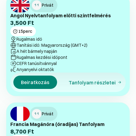
Privát
Angol Nyelvtanfolyam előtti szintfelmérés
3,500
Ft
15
perc
Rugalmas idő
Tanítási idő: Magyarország (GMT+2)
A hét bármely napján
Rugalmas kezdési időpont
CEFR tanúsítvánnyal
Anyanyelvi oktatók
Beiratkozás
Tanfolyam részletei
Privát
Francia Magánóra (óradíjas) Tanfolyam
8,700
Ft