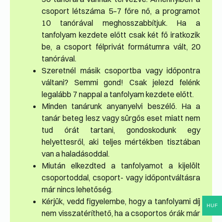
csoport létszáma 5–7 főre nő, a programot
10 tanórával meghosszabbítjuk. Ha a
tanfolyam kezdete előtt csak két fő iratkozik
be, a csoport félprivát formátumra vált, 20
tanórával.
Szeretnél másik csoportba vagy időpontra
váltani? Semmi gond! Csak jelezd felénk
legalább 7 nappal a tanfolyam kezdete előtt.
Minden tanárunk anyanyelvi beszélő. Ha a
tanár beteg lesz vagy sürgős eset miatt nem
tud órát tartani, gondoskodunk egy
helyettesről, aki teljes mértékben tisztában
van a haladásoddal.
Miután elkezdted a tanfolyamot a kijelölt
csoportoddal, csoport- vagy időpontváltásra
már nincs lehetőség.
Kérjük, vedd figyelembe, hogy a tanfolyami díj
HUF
nem visszatéríthető, ha a csoportos órák már