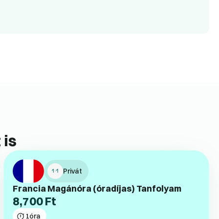
 is
Privát
Francia Magánóra (óradíjas) Tanfolyam
8,700
Ft
1
óra