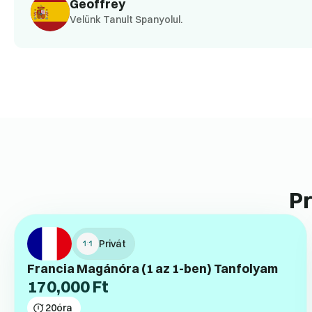
Geoffrey
Velünk Tanult Spanyolul.
Pr
Privát
Francia Magánóra (1 az 1-ben) Tanfolyam
170,000
Ft
20
óra