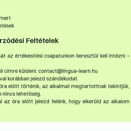
smert
ntések
rződési Feltételek
 az értékesítési csapatunkon keresztül kell intézni –
il címre küldeni: contact@lingua-learn.hu
ával korábban jelezd szándékodat.
a előtt történik, az alkalmat megtartottnak tekintjük,
 nincs lehetőség.
 az óra előtt jelezd felénk, hogy elkerüld az alkalom