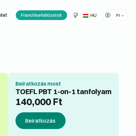
HU
lat
Franchisehálózatok
Ft
Beiratkozás most
TOEFL PBT 1-on-1 tanfolyam
140,000
Ft
Beiratkozás