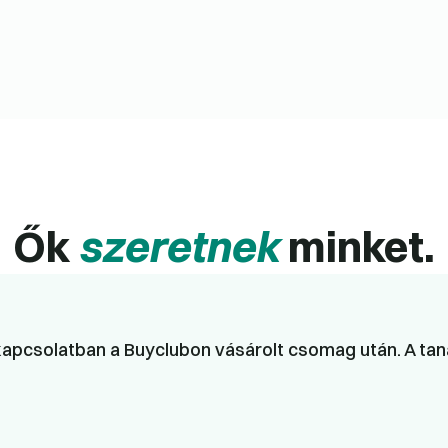
Ők
szeretnek
minket.
apcsolatban a Buyclubon vásárolt csomag után. A taná