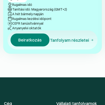
Rugalmas idő
Tanítási idő: Magyarország (GMT+2)
A hét bármely napján
Rugalmas kezdési időpont
CEFR tanúsítvánnyal
Anyanyelvi oktatók
Beiratkozás
Tanfolyam részletei
Cég
Vállalati tanfolyamok