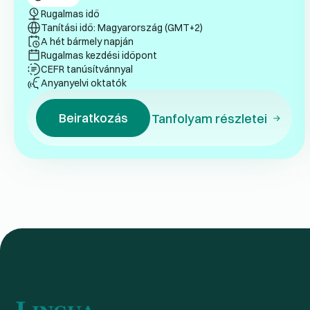
Rugalmas idő
Tanítási idő: Magyarország (GMT+2)
A hét bármely napján
Rugalmas kezdési időpont
CEFR tanúsítvánnyal
Anyanyelvi oktatók
Beiratkozás
Tanfolyam részletei