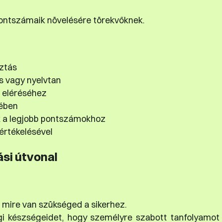
ontszámaik növelésére törekvőknek.
ztás
s vagy nyelvtan
 eléréséhez
kében
ók a legjobb pontszámokhoz
értékelésével
ási útvonal
 mire van szükséged a sikerhez.
gi készségeidet, hogy személyre szabott tanfolyamot