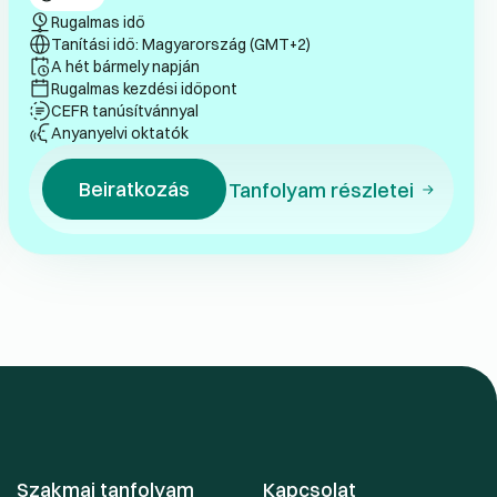
Rugalmas idő
Tanítási idő: Magyarország (GMT+2)
A hét bármely napján
Rugalmas kezdési időpont
CEFR tanúsítvánnyal
Anyanyelvi oktatók
Beiratkozás
Tanfolyam részletei
Szakmai tanfolyam
Kapcsolat