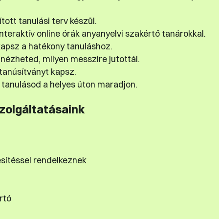
tott tanulási terv készül.
teraktív online órák anyanyelvi szakértő tanárokkal.
apsz a hatékony tanuláshoz.
nézheted, milyen messzire jutottál.
tanúsítványt kapsz.
tanulásod a helyes úton maradjon.
szolgáltatásaink
esítéssel rendelkeznek
rtó