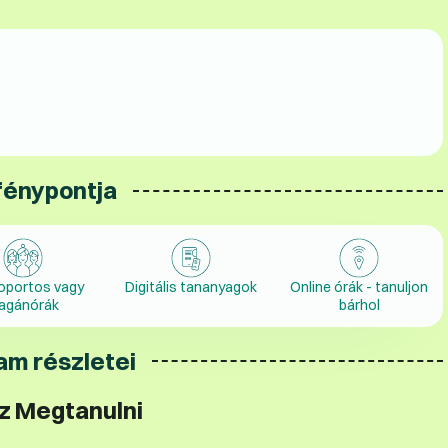
fénypontja
oportos vagy
Digitális tananyagok
Online órák - tanuljon
agánórák
bárhol
am részletei
z Megtanulni