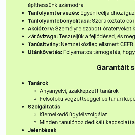
építhessünk számodra.
Tanfolyamtervezés:
Egyéni céljaidhoz igazí
Tanfolyam lebonyolítása:
Szórakoztató és in
Akcióterv:
Személyre szabott óraterveket k
Záróvizsga:
Teszteljük a fejlődésed, és meg
Tanúsítvány:
Nemzetközileg elismert CEFR 
Utánkövetés:
Folyamatos támogatás, hogy 
Garantált 
Tanárok
Anyanyelvi, szakképzett tanárok
Felsőfokú végzettséggel és tanári kép
Szolgáltatás
Kiemelkedő ügyfélszolgálat
Minden tanulóhoz dedikált kapcsolatta
Jelentések