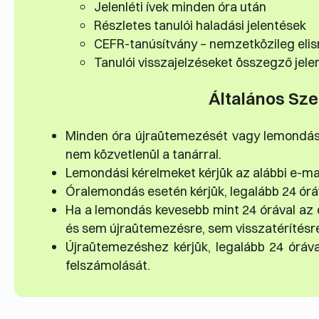
Jelenléti ívek minden óra után
Részletes tanulói haladási jelentések
CEFR-tanúsítvány – nemzetközileg eli
Tanulói visszajelzéseket összegző jele
Általános Sze
Minden óra újraütemezését vagy lemondását
nem közvetlenül a tanárral.
Lemondási kérelmeket kérjük az alábbi e-ma
Órale­mondás esetén kérjük, legalább 24 ór
Ha a lemondás kevesebb mint 24 órával az ór
és sem újraütemezésre, sem visszatérítésre
Újraütemezéshez kérjük, legalább 24 órával
felszámolását.