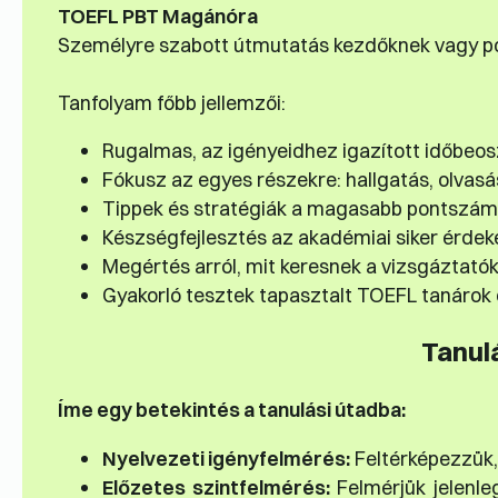
TOEFL PBT Magánóra
Személyre szabott útmutatás kezdőknek vagy p
Tanfolyam főbb jellemzői:
Rugalmas, az igényeidhez igazított időbeos
Fókusz az egyes részekre: hallgatás, olvasá
Tippek és stratégiák a magasabb pontszám
Készségfejlesztés az akadémiai siker érde
Megértés arról, mit keresnek a vizsgáztat
Gyakorló tesztek tapasztalt TOEFL tanárok 
Tanul
Íme egy betekintés a tanulási útadba:
Nyelvezeti igényfelmérés:
Feltérképezzük,
Előzetes szintfelmérés:
Felmérjük jelenle