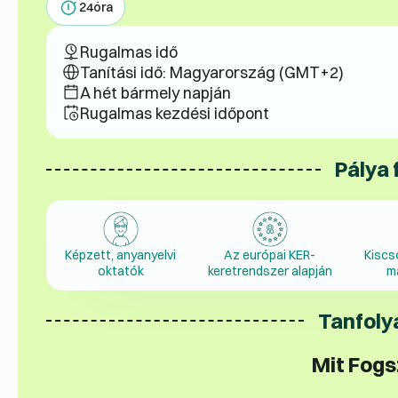
24
óra
Rugalmas idő
Tanítási idő: Magyarország (GMT+2)
A hét bármely napján
Rugalmas kezdési időpont
Pálya 
Képzett, anyanyelvi
Az európai KER-
Kiscs
oktatók
keretrendszer alapján
m
Tanfoly
Mit Fogs