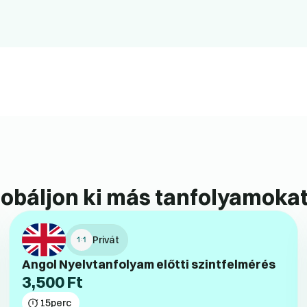
obáljon ki más tanfolyamokat
Privát
Angol Nyelvtanfolyam előtti szintfelmérés
3,500
Ft
15
perc