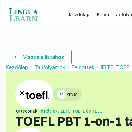
Kezdőlap
Felnőtt tanfoly
Vissza a listához
Kezdőlap
Tanfolyamok
Felnőttek
IELTS, TOEFL
Privát
Kategóriák:
Felnőttek, IELTS, TOEFL és TELC
TOEFL PBT 1-on-1 