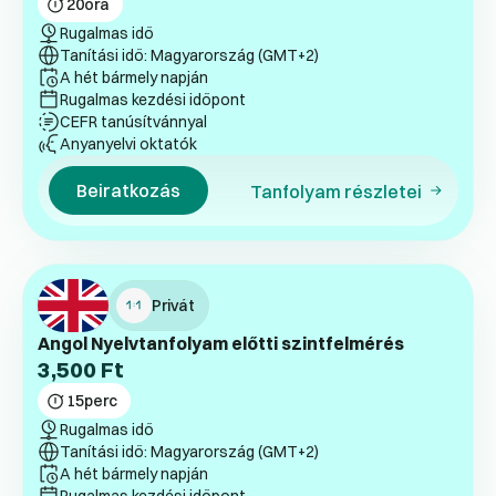
20
óra
Rugalmas idő
Tanítási idő: Magyarország (GMT+2)
A hét bármely napján
Rugalmas kezdési időpont
CEFR tanúsítvánnyal
Anyanyelvi oktatók
Beiratkozás
Tanfolyam részletei
Privát
Angol Nyelvtanfolyam előtti szintfelmérés
3,500
Ft
15
perc
Rugalmas idő
Tanítási idő: Magyarország (GMT+2)
A hét bármely napján