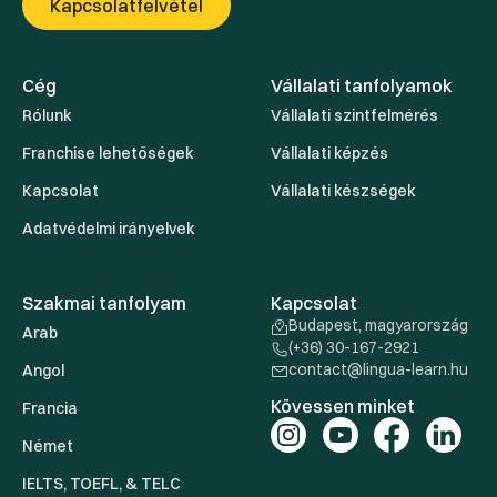
Kapcsolatfelvétel
Cég
Vállalati tanfolyamok
Rólunk
Vállalati szintfelmérés
Franchise lehetőségek
Vállalati képzés
Kapcsolat
Vállalati készségek
Adatvédelmi irányelvek
Szakmai tanfolyam
Kapcsolat
Budapest, magyarország
Arab
(+36) 30-167-2921
contact@lingua-learn.hu
Angol
Kövessen minket
Francia
Német
IELTS, TOEFL, & TELC