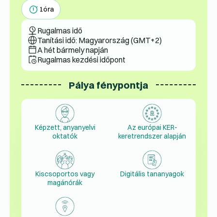
1
óra
Rugalmas idő
Tanítási idő: Magyarország (GMT+2)
A hét bármely napján
Rugalmas kezdési időpont
Pálya fénypontja
Képzett, anyanyelvi
Az európai KER-
oktatók
keretrendszer alapján
Kiscsoportos vagy
Digitális tananyagok
magánórák