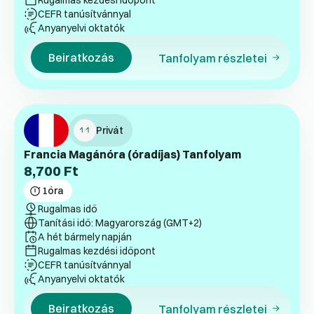
Rugalmas kezdési időpont
CEFR tanúsítvánnyal
Anyanyelvi oktatók
Beiratkozás
Tanfolyam részletei
Privát
Francia Magánóra (óradíjas) Tanfolyam
8,700
Ft
1
óra
Rugalmas idő
Tanítási idő: Magyarország (GMT+2)
A hét bármely napján
Rugalmas kezdési időpont
CEFR tanúsítvánnyal
Anyanyelvi oktatók
Beiratkozás
Tanfolyam részletei