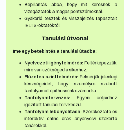
Bepillantás abba, hogy mit keresnek a
vizsgáztatók a magas pontszámoknál.
Gyakorló tesztek és visszajelzés tapasztalt
IELTS-oktatóktól.
Tanulási útvonal
Íme egy betekintés a tanulási útadba:
Nyelvezeti igényfelmérés:
Feltérképezzük,
mire van szükséged a sikerhez.
Előzetes szintfelmérés:
Felmérjük jelenlegi
készségeidet, hogy személyre szabott
tanfolyamot építhessünk számodra.
Tanfolyamtervezés:
Egyéni céljaidhoz
igazított tanulási terv készül.
Tanfolyam lebonyolítása:
Szórakoztató és
interaktív online órák anyanyelvi szakértő
tanárokkal.