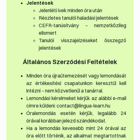
Jelentések
Jelenléti ívek minden óra után
Részletes tanulói haladási jelentések
CEFR-tanúsítvány – nemzetközileg
elismert
Tanulói visszajelzéseket összegző
jelentések
Általános Szerződési Feltételek
Minden óra újraütemezését vagy lemondását
az értékesítési csapatunkon keresztül kell
intézni – nem közvetlenül a tanárral.
Lemondási kérelmeket kérjük az alábbi e-mail
címre küldeni: contact@lingua-learn.hu
Órale­mondás esetén kérjük, legalább 24
órával korábban jelezd szándékodat.
Ha a lemondás kevesebb mint 24 órával az
óra előtt történik, az alkalmat megtartottnak