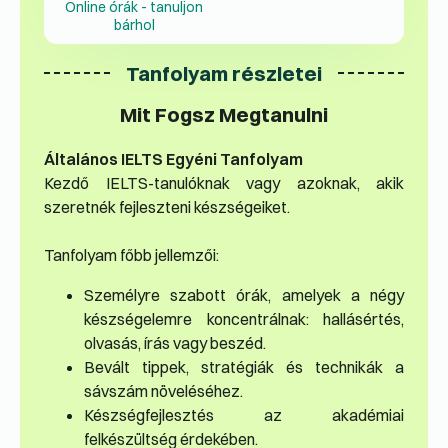
Online órák - tanuljon
bárhol
Tanfolyam részletei
Mit Fogsz Megtanulni
Általános IELTS Egyéni Tanfolyam
Kezdő IELTS-tanulóknak vagy azoknak, akik
szeretnék fejleszteni készségeiket.
Tanfolyam főbb jellemzői:
Személyre szabott órák, amelyek a négy
készségelemre koncentrálnak: hallásértés,
olvasás, írás vagy beszéd.
Bevált tippek, stratégiák és technikák a
sávszám növeléséhez.
Készségfejlesztés az akadémiai
felkészültség érdekében.