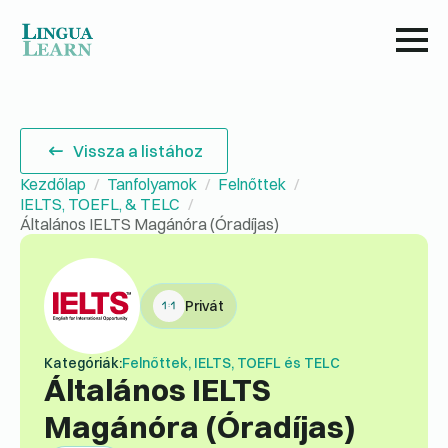
Vissza a listához
Kezdőlap
Tanfolyamok
Felnőttek
IELTS, TOEFL, & TELC
Általános IELTS Magánóra (Óradíjas)
Privát
Kategóriák:
Felnőttek, IELTS, TOEFL és TELC
Általános IELTS
Magánóra (Óradíjas)