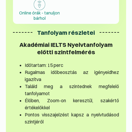
Online órák - tanuljon
bárhol
Tanfolyam részletei
Akadémiai IELTS Nyelvtanfolyam
előtti szintfelmérés
Időtartam: 15 perc
Rugalmas időbeosztás az igényeidhez
igazítva
Találd meg a szintednek megfelelő
tanfolyamot
Élőben, Zoom-on keresztül, szakértő
értékelőkkel
Pontos visszajelzést kapsz a nyelvtudásod
szintjéről