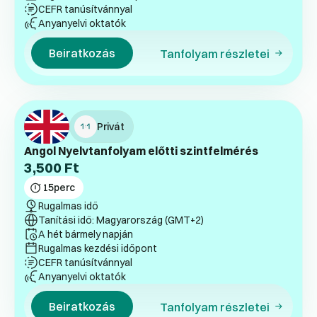
CEFR tanúsítvánnyal
Anyanyelvi oktatók
Beiratkozás
Tanfolyam részletei
Privát
Angol Nyelvtanfolyam előtti szintfelmérés
3,500
Ft
15
perc
Rugalmas idő
Tanítási idő: Magyarország (GMT+2)
A hét bármely napján
Rugalmas kezdési időpont
CEFR tanúsítvánnyal
Anyanyelvi oktatók
Beiratkozás
Tanfolyam részletei