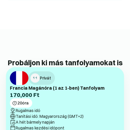
Probáljon ki más tanfolyamokat is
Privát
Francia Magánóra (1 az 1-ben) Tanfolyam
170,000
Ft
20
óra
Rugalmas idő
Tanítási idő: Magyarország (GMT+2)
A hét bármely napján
Rugalmas kezdési időpont