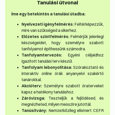
Tanulási útvonal
Íme egy betekintés a tanulási útadba:
Nyelvezeti igényfelmérés:
Feltérképezzük,
mire van szükséged a sikerhez.
Előzetes szintfelmérés:
Felmérjük jelenlegi
készségeidet, hogy személyre szabott
tanfolyamot építhessünk számodra.
Tanfolyamtervezés:
Egyéni céljaidhoz
igazított tanulási terv készül.
Tanfolyam lebonyolítása:
Szórakoztató és
interaktív online órák anyanyelvi szakértő
tanárokkal.
Akcióterv:
Személyre szabott óraterveket
kapsz a hatékony tanuláshoz.
Záróvizsga:
Teszteljük a fejlődésed, és
megnézheted, milyen messzire jutottál.
Tanúsítvány:
Nemzetközileg elismert CEFR