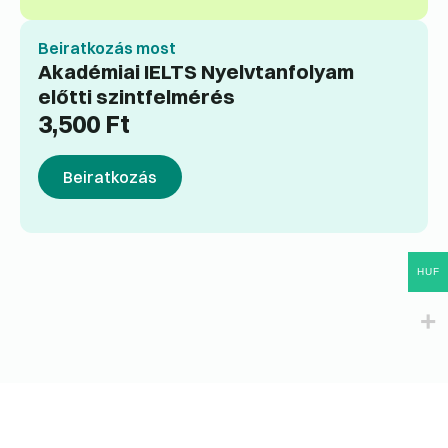
Beiratkozás most
Akadémiai IELTS Nyelvtanfolyam
előtti szintfelmérés
3,500
Ft
Beiratkozás
HUF