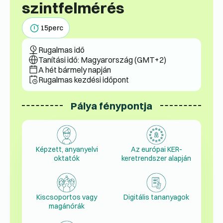
szintfelmérés
15
perc
Rugalmas idő
Tanítási idő: Magyarország (GMT+2)
A hét bármely napján
Rugalmas kezdési időpont
Pálya fénypontja
Képzett, anyanyelvi
Az európai KER-
oktatók
keretrendszer alapján
Kiscsoportos vagy
Digitális tananyagok
magánórák