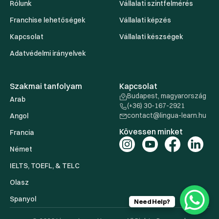
Rólunk
Vállalati szintfelmérés
Franchise lehetőségek
Vállalati képzés
Kapcsolat
Vállalati készségek
Adatvédelmi irányelvek
Szakmai tanfolyam
Kapcsolat
Budapest, magyarország
Arab
(+36) 30-167-2921
contact@lingua-learn.hu
Angol
Kövessen minket
Francia
Német
IELTS, TOEFL, & TELC
Olasz
Spanyol
Need Help?