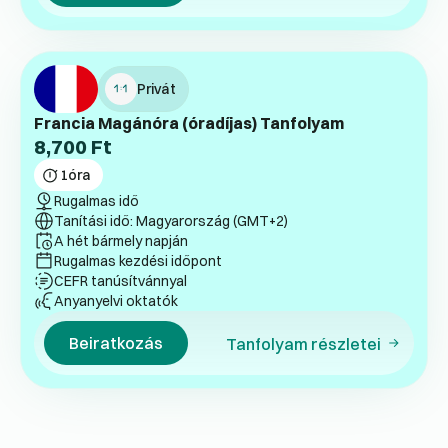
Privát
Francia Magánóra (óradíjas) Tanfolyam
8,700
Ft
1
óra
Rugalmas idő
Tanítási idő: Magyarország (GMT+2)
A hét bármely napján
Rugalmas kezdési időpont
CEFR tanúsítvánnyal
Anyanyelvi oktatók
Beiratkozás
Tanfolyam részletei