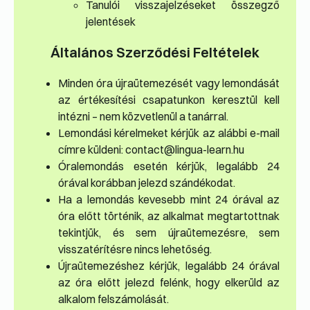
Tanulói visszajelzéseket összegző
jelentések
Általános Szerződési Feltételek
Minden óra újraütemezését vagy lemondását
az értékesítési csapatunkon keresztül kell
intézni – nem közvetlenül a tanárral.
Lemondási kérelmeket kérjük az alábbi e-mail
címre küldeni: contact@lingua-learn.hu
Órale­mondás esetén kérjük, legalább 24
órával korábban jelezd szándékodat.
Ha a lemondás kevesebb mint 24 órával az
óra előtt történik, az alkalmat megtartottnak
tekintjük, és sem újraütemezésre, sem
visszatérítésre nincs lehetőség.
Újraütemezéshez kérjük, legalább 24 órával
az óra előtt jelezd felénk, hogy elkerüld az
alkalom felszámolását.