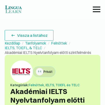
Vissza a listához
Kezdőlap
Tanfolyamok
Felnőttek
IELTS, TOEFL, & TELC
Akadémiai IELTS Nyelvtanfolyam előtti szintfelmérés
Privát
Kategóriák:
Felnőttek, IELTS, TOEFL és TELC
Akadémiai IELTS
Nyelvtanfolyam előtti