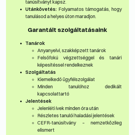
tanúsítványt kapsz.
Utánkövetés:
Folyamatos támogatás, hogy
tanulásod a helyes úton maradjon.
Garantált szolgáltatásaink
Tanárok
Anyanyelvi, szakképzett tanárok
Felsőfokú végzettséggel és tanári
képesítéssel rendelkeznek
Szolgáltatás
Kiemelkedő ügyfélszolgálat
Minden tanulóhoz dedikált
kapcsolattartó
Jelentések
Jelenléti ívek minden óra után
Részletes tanulói haladási jelentések
CEFR-tanúsítvány – nemzetközileg
elismert