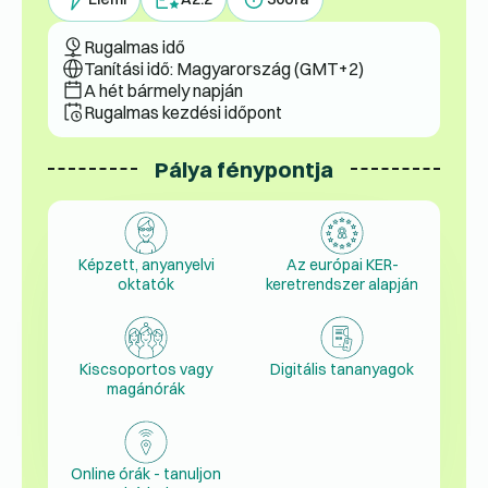
Rugalmas idő
Tanítási idő: Magyarország (GMT+2)
A hét bármely napján
Rugalmas kezdési időpont
Pálya fénypontja
Képzett, anyanyelvi
Az európai KER-
oktatók
keretrendszer alapján
Kiscsoportos vagy
Digitális tananyagok
magánórák
Online órák - tanuljon