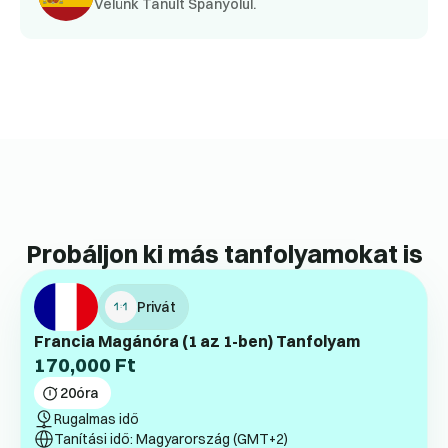
Velünk Tanult Spanyolul.
Probáljon ki más tanfolyamokat is
Privát
Francia Magánóra (1 az 1-ben) Tanfolyam
170,000
Ft
20
óra
Rugalmas idő
Tanítási idő: Magyarország (GMT+2)