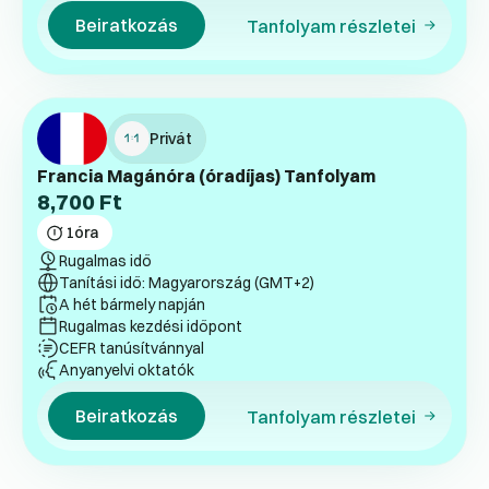
Beiratkozás
Tanfolyam részletei
Privát
Francia Magánóra (óradíjas) Tanfolyam
8,700
Ft
1
óra
Rugalmas idő
Tanítási idő: Magyarország (GMT+2)
A hét bármely napján
Rugalmas kezdési időpont
CEFR tanúsítvánnyal
Anyanyelvi oktatók
Beiratkozás
Tanfolyam részletei