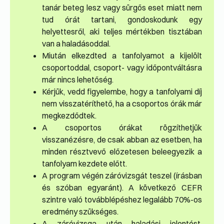
tanár beteg lesz vagy sürgős eset miatt nem
tud órát tartani, gondoskodunk egy
helyettesről, aki teljes mértékben tisztában
van a haladásoddal.
Miután elkezdted a tanfolyamot a kijelölt
csoportoddal, csoport- vagy időpontváltásra
már nincs lehetőség.
Kérjük, vedd figyelembe, hogy a tanfolyami díj
nem visszatéríthető, ha a csoportos órák már
megkezdődtek.
A csoportos órákat rögzíthetjük
visszanézésre, de csak abban az esetben, ha
minden résztvevő előzetesen beleegyezik a
tanfolyam kezdete előtt.
A program végén záróvizsgát teszel (írásban
és szóban egyaránt). A következő CEFR
szintre való továbblépéshez legalább 70%-os
eredmény szükséges.
A záróvizsga után haladási jelentést,