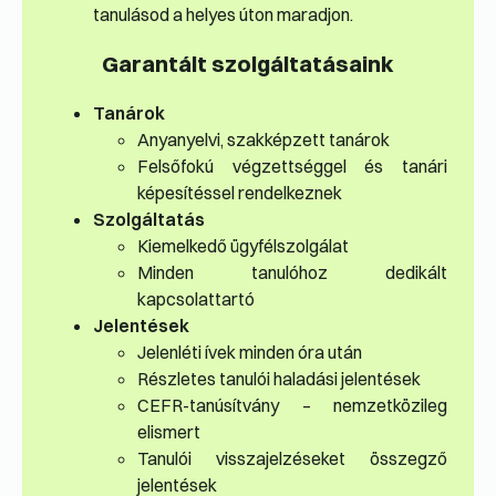
tanulásod a helyes úton maradjon.
Garantált szolgáltatásaink
Tanárok
Anyanyelvi, szakképzett tanárok
Felsőfokú végzettséggel és tanári
képesítéssel rendelkeznek
Szolgáltatás
Kiemelkedő ügyfélszolgálat
Minden tanulóhoz dedikált
kapcsolattartó
Jelentések
Jelenléti ívek minden óra után
Részletes tanulói haladási jelentések
CEFR-tanúsítvány – nemzetközileg
elismert
Tanulói visszajelzéseket összegző
jelentések