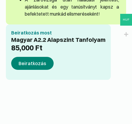
ajánlásokat és egy tanúsítványt kapsz a
befektetett munkád elismeréseként!
HUF
Beiratkozás most
Magyar A2.2 Alapszint Tanfolyam
85,000
Ft
Beiratkozás