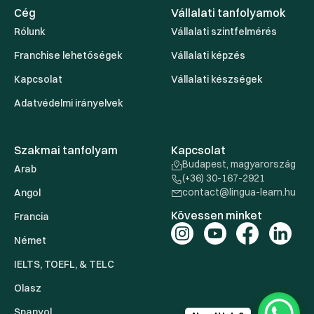
Cég
Vállalati tanfolyamok
Rólunk
Vállalati szintfelmérés
Franchise lehetőségek
Vállalati képzés
Kapcsolat
Vállalati készségek
Adatvédelmi irányelvek
Szakmai tanfolyam
Kapcsolat
Budapest, magyarország
Arab
(+36) 30-167-2921
contact@lingua-learn.hu
Angol
Kövessen minket
Francia
Német
IELTS, TOEFL, & TELC
Olasz
Spanyol