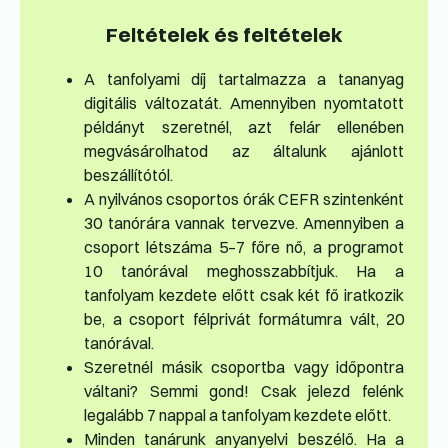
Feltételek és feltételek
A tanfolyami díj tartalmazza a tananyag
digitális változatát. Amennyiben nyomtatott
példányt szeretnél, azt felár ellenében
megvásárolhatod az általunk ajánlott
beszállítótól.
A nyilvános csoportos órák CEFR szintenként
30 tanórára vannak tervezve. Amennyiben a
csoport létszáma 5–7 főre nő, a programot
10 tanórával meghosszabbítjuk. Ha a
tanfolyam kezdete előtt csak két fő iratkozik
be, a csoport félprivát formátumra vált, 20
tanórával.
Szeretnél másik csoportba vagy időpontra
váltani? Semmi gond! Csak jelezd felénk
legalább 7 nappal a tanfolyam kezdete előtt.
Minden tanárunk anyanyelvi beszélő. Ha a