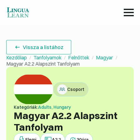
Vissza a listához
Kezdőlap
Tanfolyamok
Felnőttek
Magyar
Magyar A2.2 Alapszint Tanfolyam
Csoport
Kategóriák:
Adults, Hungary
Magyar A2.2 Alapszint
Tanfolyam
Elemi
A2.2
30
óra