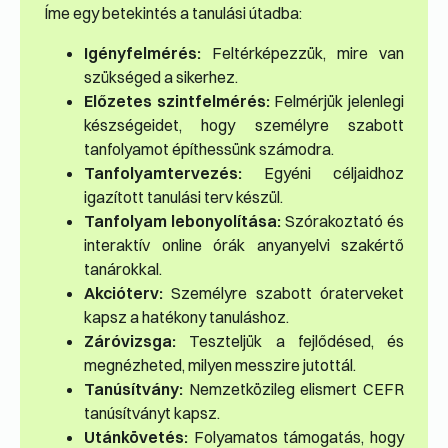
Íme egy betekintés a tanulási útadba:
Igényfelmérés:
Feltérképezzük, mire van
szükséged a sikerhez.
Előzetes szintfelmérés:
Felmérjük jelenlegi
készségeidet, hogy személyre szabott
tanfolyamot építhessünk számodra.
Tanfolyamtervezés:
Egyéni céljaidhoz
igazított tanulási terv készül.
Tanfolyam lebonyolítása:
Szórakoztató és
interaktív online órák anyanyelvi szakértő
tanárokkal.
Akcióterv:
Személyre szabott óraterveket
kapsz a hatékony tanuláshoz.
Záróvizsga:
Teszteljük a fejlődésed, és
megnézheted, milyen messzire jutottál.
Tanúsítvány:
Nemzetközileg elismert CEFR
tanúsítványt kapsz.
Utánkövetés:
Folyamatos támogatás, hogy