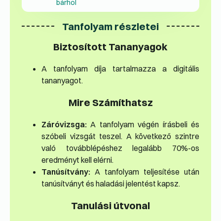
bárhol
Tanfolyam részletei
Biztosított Tananyagok
A tanfolyam díja tartalmazza a digitális
tananyagot.
Mire Számíthatsz
Záróvizsga:
A tanfolyam végén írásbeli és
szóbeli vizsgát teszel. A következő szintre
való továbblépéshez legalább 70%-os
eredményt kell elérni.
Tanúsítvány:
A tanfolyam teljesítése után
tanúsítványt és haladási jelentést kapsz.
Tanulási útvonal