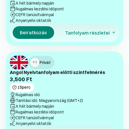
A hét bármely napján
Rugalmas kezdési időpont
CEFR tanúsítvánnyal
Anyanyelvi oktatók
Beiratkozás
Tanfolyam részletei
Privát
Angol Nyelvtanfolyam előtti szintfelmérés
3,500
Ft
15
perc
Rugalmas idő
Tanítási idő: Magyarország (GMT+2)
A hét bármely napján
Rugalmas kezdési időpont
CEFR tanúsítvánnyal
Anyanyelvi oktatók