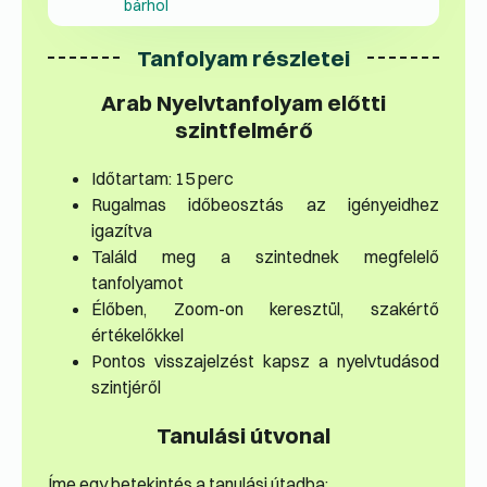
bárhol
Tanfolyam részletei
Arab Nyelvtanfolyam előtti
szintfelmérő
Időtartam: 15 perc
Rugalmas időbeosztás az igényeidhez
igazítva
Találd meg a szintednek megfelelő
tanfolyamot
Élőben, Zoom-on keresztül, szakértő
értékelőkkel
Pontos visszajelzést kapsz a nyelvtudásod
szintjéről
Tanulási útvonal
Íme egy betekintés a tanulási útadba: