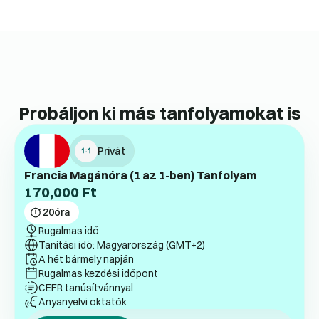
Probáljon ki más tanfolyamokat is
Privát
Francia Magánóra (1 az 1-ben) Tanfolyam
170,000
Ft
20
óra
Rugalmas idő
Tanítási idő: Magyarország (GMT+2)
A hét bármely napján
Rugalmas kezdési időpont
CEFR tanúsítvánnyal
Anyanyelvi oktatók