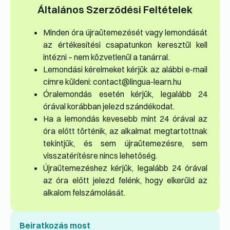
Általános Szerződési Feltételek
Minden óra újraütemezését vagy lemondását
az értékesítési csapatunkon keresztül kell
intézni – nem közvetlenül a tanárral.
Lemondási kérelmeket kérjük az alábbi e-mail
címre küldeni: contact@lingua-learn.hu
Órale­mondás esetén kérjük, legalább 24
órával korábban jelezd szándékodat.
Ha a lemondás kevesebb mint 24 órával az
óra előtt történik, az alkalmat megtartottnak
tekintjük, és sem újraütemezésre, sem
visszatérítésre nincs lehetőség.
Újraütemezéshez kérjük, legalább 24 órával
az óra előtt jelezd felénk, hogy elkerüld az
alkalom felszámolását.
Beiratkozás most