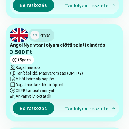
Beiratkozás
Tanfolyam részletei
Privát
Angol Nyelvtanfolyam előtti szintfelmérés
3,500
Ft
15
perc
Rugalmas idő
Tanítási idő: Magyarország (GMT+2)
A hét bármely napján
Rugalmas kezdési időpont
CEFR tanúsítvánnyal
Anyanyelvi oktatók
Beiratkozás
Tanfolyam részletei