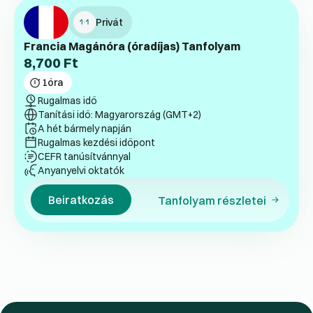
Privát
Francia Magánóra (óradíjas) Tanfolyam
8,700
Ft
1
óra
Rugalmas idő
Tanítási idő: Magyarország (GMT+2)
A hét bármely napján
Rugalmas kezdési időpont
CEFR tanúsítvánnyal
Anyanyelvi oktatók
Beiratkozás
Tanfolyam részletei