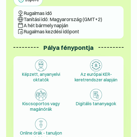
Rugalmas idő
Tanítási idő: Magyarország (GMT+2)
A hét bármely napján
Rugalmas kezdési időpont
Pálya fénypontja
Képzett, anyanyelvi
Az európai KER-
oktatók
keretrendszer alapján
Kiscsoportos vagy
Digitális tananyagok
magánórák
Online órák - tanuljon