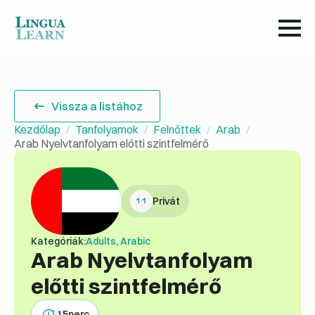
Vissza a listához
Kezdőlap
Tanfolyamok
Felnőttek
Arab
Arab Nyelvtanfolyam előtti szintfelmérő
Privát
Kategóriák:
Adults, Arabic
Arab Nyelvtanfolyam
előtti szintfelmérő
15
perc