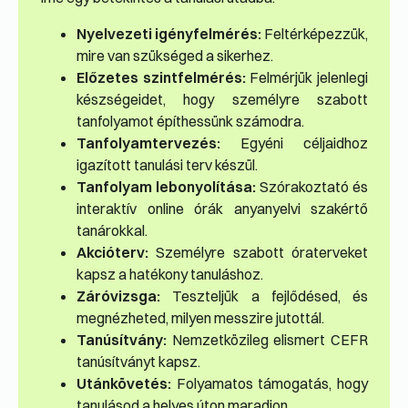
Nyelvezeti igényfelmérés:
Feltérképezzük,
mire van szükséged a sikerhez.
Előzetes szintfelmérés:
Felmérjük jelenlegi
készségeidet, hogy személyre szabott
tanfolyamot építhessünk számodra.
Tanfolyamtervezés:
Egyéni céljaidhoz
igazított tanulási terv készül.
Tanfolyam lebonyolítása:
Szórakoztató és
interaktív online órák anyanyelvi szakértő
tanárokkal.
Akcióterv:
Személyre szabott óraterveket
kapsz a hatékony tanuláshoz.
Záróvizsga:
Teszteljük a fejlődésed, és
megnézheted, milyen messzire jutottál.
Tanúsítvány:
Nemzetközileg elismert CEFR
tanúsítványt kapsz.
Utánkövetés:
Folyamatos támogatás, hogy
tanulásod a helyes úton maradjon.