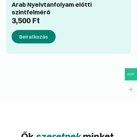
Arab Nyelvtanfolyam előtti
szintfelmérő
3,500
Ft
Beiratkozás
HUF
Ők
szeretnek
minket.