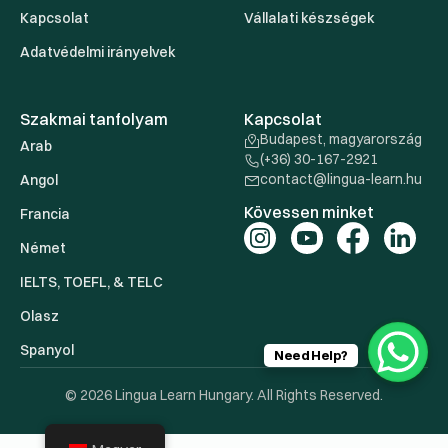
Kapcsolat
Vállalati készségek
Adatvédelmi irányelvek
Szakmai tanfolyam
Kapcsolat
Budapest, magyarország
Arab
(+36) 30-167-2921
contact@lingua-learn.hu
Angol
Kövessen minket
Francia
Német
IELTS, TOEFL, & TELC
Olasz
Spanyol
Need Help?
© 2026 Lingua Learn Hungary. All Rights Reserved.