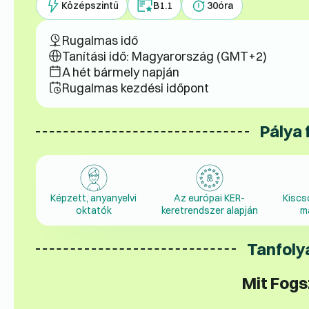
Középszintű
B1.1
30
óra
Rugalmas idő
Tanítási idő: Magyarország (GMT+2)
A hét bármely napján
Rugalmas kezdési időpont
Pálya 
Képzett, anyanyelvi
Az európai KER-
Kiscs
oktatók
keretrendszer alapján
m
Tanfoly
Mit Fogs