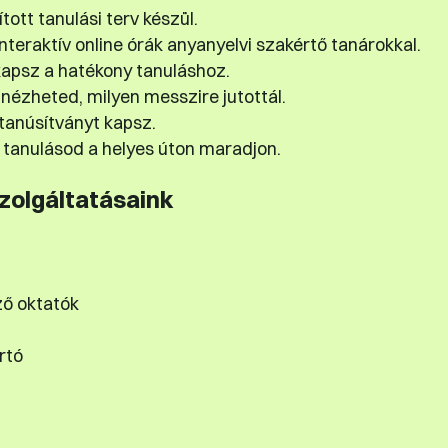
tott tanulási terv készül.
teraktív online órák anyanyelvi szakértő tanárokkal.
apsz a hatékony tanuláshoz.
nézheted, milyen messzire jutottál.
tanúsítványt kapsz.
tanulásod a helyes úton maradjon.
szolgáltatásaink
ző oktatók
rtó