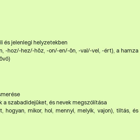
 és jelenlegi helyzetekben
n, -hoz/-hez/-höz, -on/-en/-ön, -val/-vel, -ért), a hamza
jövő)
ismerése
k a szabadidejüket, és nevek megszólítása
, hogyan, mikor, hol, mennyi, melyik, vajon), tiltás, és