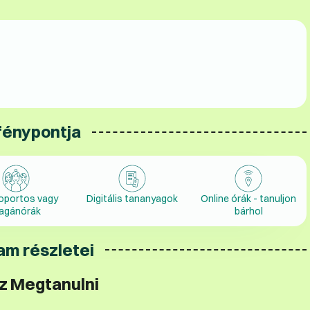
fénypontja
oportos vagy
Digitális tananyagok
Online órák - tanuljon
agánórák
bárhol
am részletei
z Megtanulni