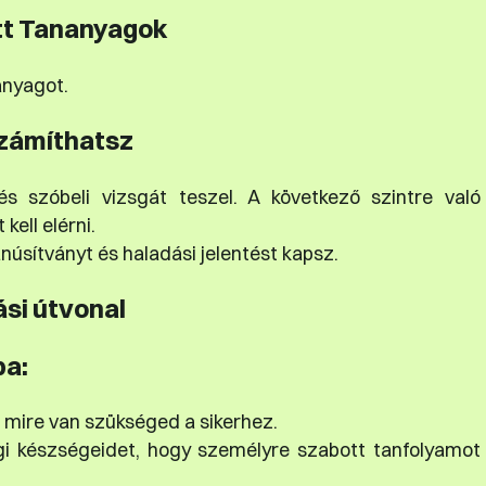
tt Tananyagok
anyagot.
zámíthatsz
s szóbeli vizsgát teszel. A következő szintre való
ell elérni.
núsítványt és haladási jelentést kapsz.
ási útvonal
ba:
 mire van szükséged a sikerhez.
gi készségeidet, hogy személyre szabott tanfolyamot