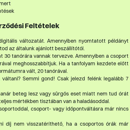
smert
ntések
rződési Feltételek
igitális változatát. Amennyiben nyomtatott példányt
d az általunk ajánlott beszállítótól.
nt 30 tanórára vannak tervezve. Amennyiben a csoport
rával meghosszabbítjuk. Ha a tanfolyam kezdete előtt
 formátumra vált, 20 tanórával.
 váltani? Semmi gond! Csak jelezd felénk legalább 7
tanár beteg lesz vagy sürgős eset miatt nem tud órát
 teljes mértékben tisztában van a haladásoddal.
csoportoddal, csoport- vagy időpontváltásra már nincs
mi díj nem visszatéríthető, ha a csoportos órák már