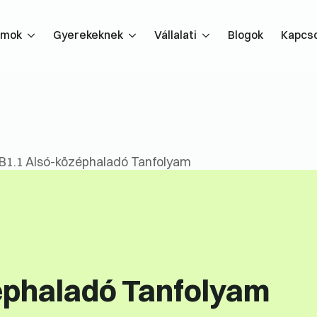
amok
Gyerekeknek
Vállalati
Blogok
Kapcso
B1.1 Alsó-középhaladó Tanfolyam
éphaladó Tanfolyam