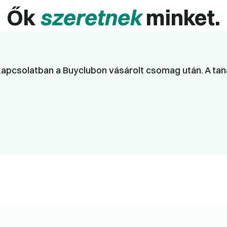
Ők
szeretnek
minket.
apcsolatban a Buyclubon vásárolt csomag után. A taná