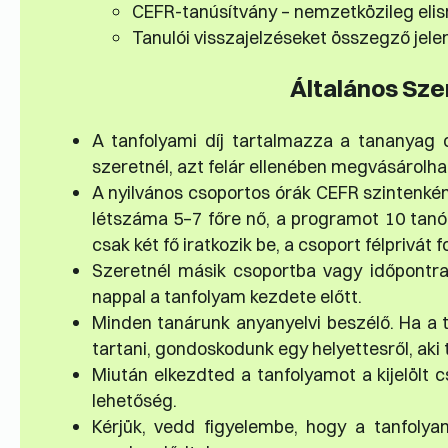
CEFR-tanúsítvány – nemzetközileg eli
Tanulói visszajelzéseket összegző jele
Általános Sze
A tanfolyami díj tartalmazza a tananyag d
szeretnél, azt felár ellenében megvásárolhato
A nyilvános csoportos órák CEFR szintenké
létszáma 5–7 főre nő, a programot 10 tanó
csak két fő iratkozik be, a csoport félprivát
Szeretnél másik csoportba vagy időpontra
nappal a tanfolyam kezdete előtt.
Minden tanárunk anyanyelvi beszélő. Ha a 
tartani, gondoskodunk egy helyettesről, aki
Miután elkezdted a tanfolyamot a kijelölt 
lehetőség.
Kérjük, vedd figyelembe, hogy a tanfolya