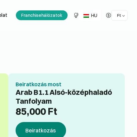
HU
lat
Franchisehálózatok
Ft
Beiratkozás most
Arab B1.1 Alsó-középhaladó
Tanfolyam
85,000
Ft
Beiratkozás