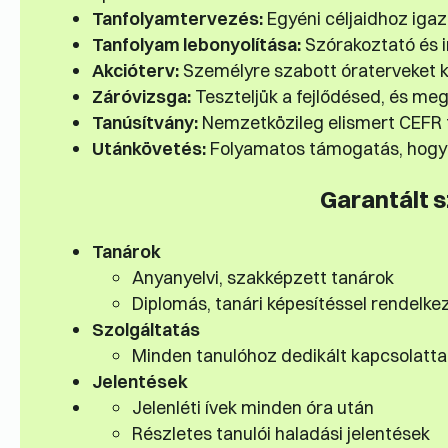
Tanfolyamtervezés:
Egyéni céljaidhoz igazí
Tanfolyam lebonyolítása:
Szórakoztató és in
Akcióterv:
Személyre szabott óraterveket k
Záróvizsga:
Teszteljük a fejlődésed, és meg
Tanúsítvány:
Nemzetközileg elismert CEFR 
Utánkövetés:
Folyamatos támogatás, hogy 
Garantált 
Tanárok
Anyanyelvi, szakképzett tanárok
Diplomás, tanári képesítéssel rendelke
Szolgáltatás
Minden tanulóhoz dedikált kapcsolatta
Jelentések
Jelenléti ívek minden óra után
Részletes tanulói haladási jelentések