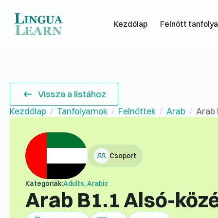
Kezdőlap
Felnőtt tanfoly
Vissza a listához
Kezdőlap
Tanfolyamok
Felnőttek
Arab
Arab 
Csoport
Kategóriák:
Adults, Arabic
Arab B1.1 Alsó-köz