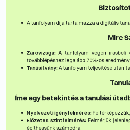
Biztosíto
A tanfolyam díja tartalmazza a digitális tan
Mire S
Záróvizsga:
A tanfolyam végén írásbeli é
továbblépéshez legalább 70%-os eredményt k
Tanúsítvány:
A tanfolyam teljesítése után ta
Tanul
Íme egy betekintés a tanulási útad
Nyelvezeti igényfelmérés:
Feltérképezzük,
Előzetes szintfelmérés:
Felmérjük jelenle
építhessünk számodra.