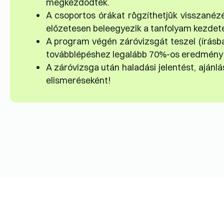
megkezdődtek.
A csoportos órákat rögzíthetjük visszanéz
előzetesen beleegyezik a tanfolyam kezdete
A program végén záróvizsgát teszel (írásb
továbblépéshez legalább 70%-os eredmény
A záróvizsga után haladási jelentést, aján
elismeréseként!