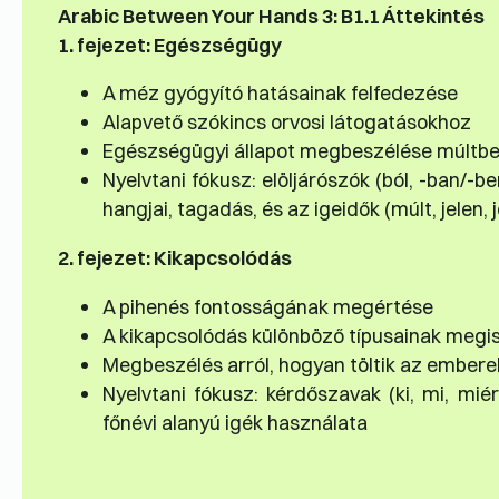
Arabic Between Your Hands 3: B1.1 Áttekintés
1. fejezet: Egészségügy
A méz gyógyító hatásainak felfedezése
Alapvető szókincs orvosi látogatásokhoz
Egészségügyi állapot megbeszélése múltbeli
Nyelvtani fókusz: elöljárószók (ból, -ban/-be
hangjai, tagadás, és az igeidők (múlt, jelen, 
2. fejezet: Kikapcsolódás
A pihenés fontosságának megértése
A kikapcsolódás különböző típusainak meg
Megbeszélés arról, hogyan töltik az embere
Nyelvtani fókusz: kérdőszavak (ki, mi, miért
főnévi alanyú igék használata